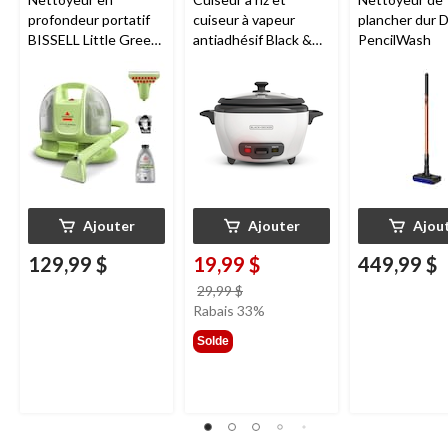
profondeur portatif
cuiseur à vapeur
plancher dur 
BISSELL Little Green
antiadhésif Black &
PencilWash
Mini avec fil pour
Decker, blanc, 6
tapis et tissus
tasses
d'ameublement
Ajouter
Ajouter
Ajou
129,99 $
19,99 $
449,99 $
prix
29,99 $
était
Rabais 33%
29,99 $
Solde