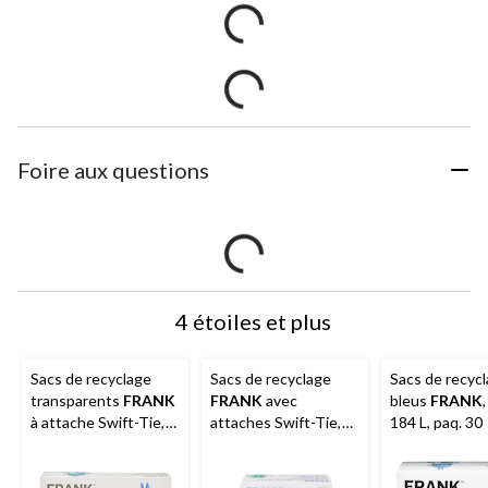
Foire aux questions
4 étoiles et plus
Sacs de recyclage
Sacs de recyclage
Sacs de recyc
transparents
FRANK
FRANK
avec
bleus
FRANK
à attache Swift-Tie,
attaches Swift-Tie,
184 L, paq. 30
grands, bleus, paq. 30,
petit, vert
capacité de 90 L
transparent, 25 L,
paq. 48