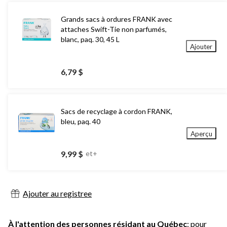
Grands sacs à ordures FRANK avec
attaches Swift-Tie non parfumés,
blanc, paq. 30, 45 L
Ajouter
6,79 $
Sacs de recyclage à cordon FRANK,
bleu, paq. 40
Aperçu
9,99 $
et+
Ajouter au registree
À l'attention des personnes résidant au Québec
: pour