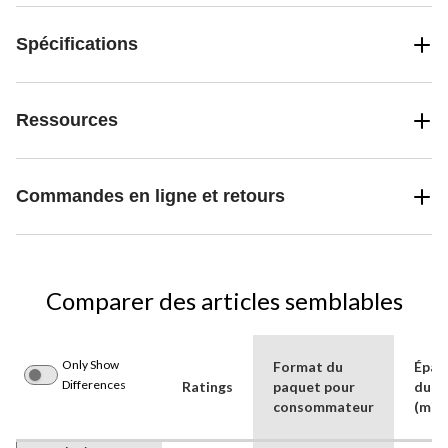
Spécifications
Ressources
Commandes en ligne et retours
Comparer des articles semblables
Only Show
Format du
Épai
Differences
Ratings
paquet pour
du s
consommateur
(mil)