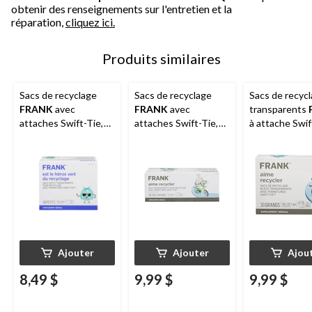
obtenir des renseignements sur l'entretien et la
réparation,
cliquez ici.
Produits similaires
Sacs de recyclage
Sacs de recyclage
Sacs de recyc
FRANK
avec
FRANK
avec
transparents
attaches Swift-Tie,
attaches Swift-Tie,
à attache Swif
petit, vert
très grand,
grands, bleus, 
transparent, 25 L,
transparent, paq. 20,
capacité de 90
paq. 48
135 L
Ajouter
Ajouter
Ajou
8,49 $
9,99 $
9,99 $