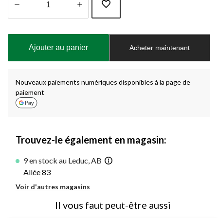
Quantité
mise
à
Ajouter au panier
Acheter maintenant
jour
à
1
Nouveaux paiements numériques disponibles à la page de
paiement
Trouvez-le également en magasin:
9 en stock au Leduc, AB
Allée 83
Voir d'autres magasins
Il vous faut peut-être aussi