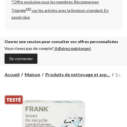
*Offre exclusive pour les membres Récompenses
MD
Triangle
sur les articles avec la livraison standard.
En
savoir plus
Ouvrez une session pour consulter vos offres personnalisées
Vous n’avez pas de compte?
Adhérez maintenant
Se connecter
Accueil
Maison
Produits de nettoyage et asp...
Sacs 