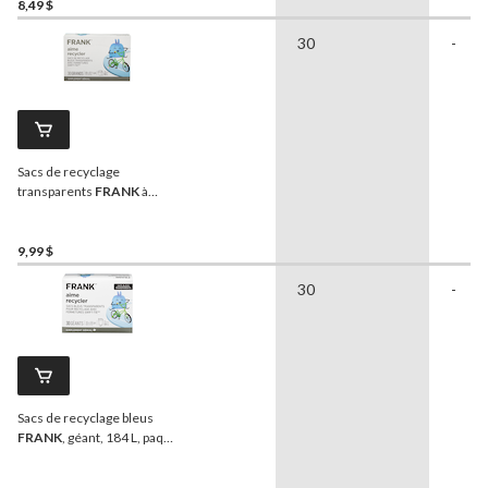
8,49 $
30
-
Sacs de recyclage
transparents
FRANK
à
attache Swift-Tie, grands,
bleus, paq. 30, capacité de
90 L
9,99 $
30
-
Sacs de recyclage bleus
FRANK
, géant, 184 L, paq.
30