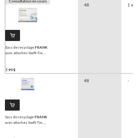
Consultation en cours
48
1 mil
Sacs de recyclage
FRANK
avec attaches Swift-Tie,
grand, transparent, 35 L,
paq. 48
7,99 $
48
-
Sacs de recyclage
FRANK
avec attaches Swift-Tie,
petit, vert transparent,
25 L, paq. 48