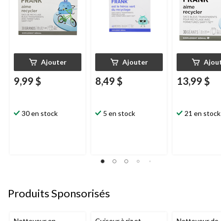
Ajouter
Ajouter
Ajou
9,99 $
8,49 $
13,99 $
30 en stock
5 en stock
21 en stock
Produits Sponsorisés
Nettoyeur en
Cuiseur à riz et
Nettoyeur de