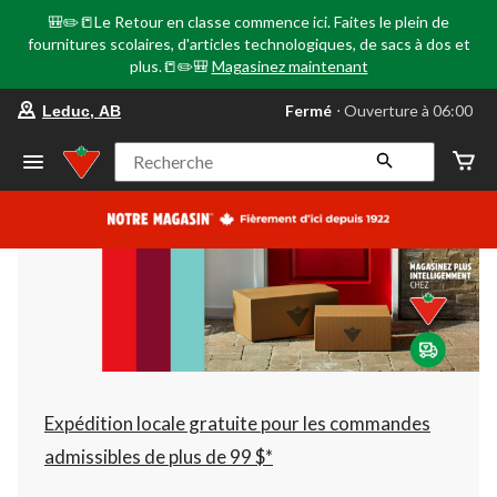
🎒✏️📒Le Retour en classe commence ici. Faites le plein de
fournitures scolaires, d'articles technologiques, de sacs à dos et
plus.📒✏️🎒
Magasinez maintenant
votre
Fermé
⋅ Ouverture à 06:00
Leduc, AB
magasin
préféré
est
Recherche
Leduc,
AB,
courament
Fermé,
Ouverture
à
à
06:00
cliquer
pour
changer
Expédition locale gratuite pour les commandes
admissibles de plus de 99 $*