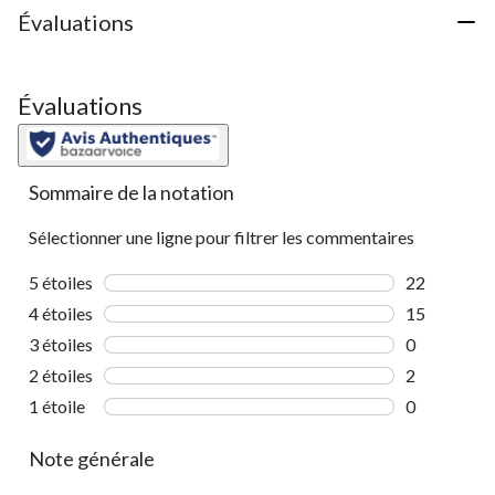
Évaluations
Évaluations
Sommaire de la notation
Sélectionner une ligne pour filtrer les commentaires
5 étoiles
étoiles
22
22 commenta
4 étoiles
étoiles
15
15 commenta
3 étoiles
étoiles
0
0 commentai
2 étoiles
étoiles
2
2 commentai
1 étoile
étoiles
0
0 commentai
Note générale