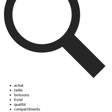
soumission.
soumission.
soumission.
soumission.
soumission.
achat
taille
boissons
froid
qualité
compartiments