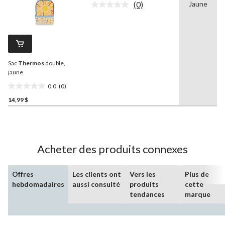
(0)
Jaune
5.
Aucune
cote
pour
ce
produit.
Lien
vers
Sac
Thermos
double,
la
même
jaune
page.
0.0
(0)
0.0
14,99 $
étoile(s)
sur
5.
Acheter des produits connexes
Offres
Les clients ont
Vers les
Plus de
hebdomadaires
aussi consulté
produits
cette
tendances
marque