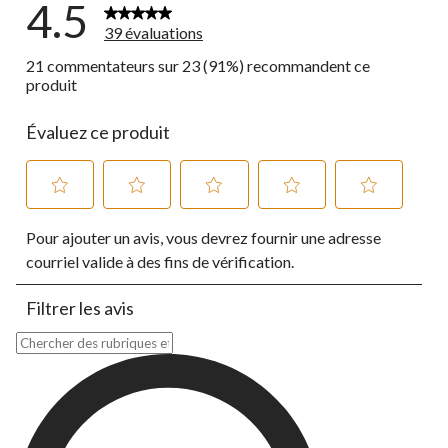
4.5
39 évaluations
21 commentateurs sur 23 (91%) recommandent ce
produit
Évaluez ce produit
Sélectionnez
Sélectionnez
Sélectionnez
Sélectionnez
Sélectionnez
Pour ajouter un avis, vous devrez fournir une adresse
pour
pour
pour
pour
pour
évaluer
évaluer
évaluer
évaluer
évaluer
courriel valide à des fins de vérification.
l'article
l'article
l'article
l'article
l'article
à
à
à
à
à
Filtrer les avis
1
2
3
4
5
étoile.
étoiles.
étoiles.
étoiles.
étoiles.
Zone de recherche de sujet et d'avis
Cette
Cette
Cette
Cette
Cette
action
action
action
action
action
ouvrira
ouvrira
ouvrira
ouvrira
ouvrira
le
le
le
le
le
formulaire
formulaire
formulaire
formulaire
formulaire
de
de
de
de
de