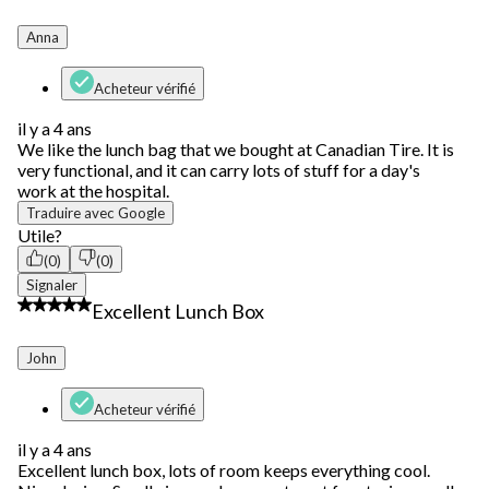
Anna
Acheteur vérifié
il y a 4 ans
We like the lunch bag that we bought at Canadian Tire. It is
very functional, and it can carry lots of stuff for a day's
work at the hospital.
Traduire avec Google
Utile?
(0)
(0)
Signaler
5 étoile(s) sur 5.
Excellent Lunch Box
John
Acheteur vérifié
il y a 4 ans
Excellent lunch box, lots of room keeps everything cool.