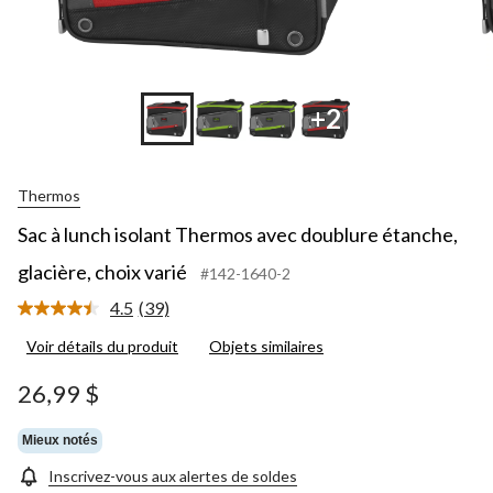
+2
Thermos
Sac à lunch isolant Thermos avec doublure étanche,
glacière, choix varié
#142-1640-2
4.5
(39)
Lire
les
Voir détails du produit
Objets similaires
39
commentaires.
Lien
26,99 $
vers
la
même
Mieux notés
page.
Inscrivez-vous aux alertes de soldes