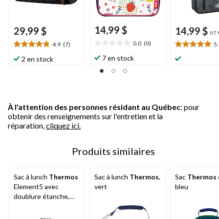
14,99 $
29,99 $
14,99 $
et
0.0
(0)
4.9
(7)
5
0.0
4.9
5.0
étoile(s)
étoile(s)
étoile(s)
7 en stock
2 en stock
sur
sur
sur
5.
5.
5.
7
8
évaluations
évaluations
À l'attention des personnes résidant au Québec
: pour
obtenir des renseignements sur l'entretien et la
réparation,
cliquez ici.
Produits similaires
Sac à lunch
Thermos
Sac à lunch
Thermos
,
Sac
Thermos
Element5 avec
vert
bleu
doublure étanche,
noir