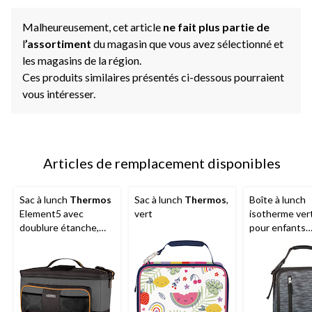
Malheureusement, cet article
ne fait plus partie de
l
’assortiment
du magasin que vous avez sélectionné et
les magasins de la région.
Ces produits similaires présentés ci-dessous pourraient
vous intéresser.
Articles de remplacement disponibles
Sac à lunch
Thermos
Sac à lunch
Thermos
,
Boîte à lunch
Element5 avec
vert
isotherme vert
doublure étanche,
pour enfants
noir
Thermos
, cho
couleurs