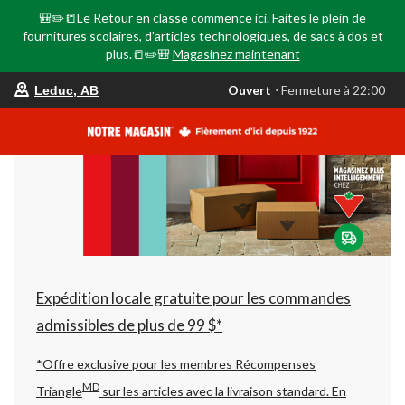
🎒✏️📒Le Retour en classe commence ici. Faites le plein de
fournitures scolaires, d'articles technologiques, de sacs à dos et
plus.📒✏️🎒
Magasinez maintenant
votre
Ouvert
⋅ Fermeture à 22:00
Leduc, AB
magasin
préféré
est
Leduc,
AB,
courament
Ouvert,
Fermeture
à
à
22:00
cliquer
pour
changer
Expédition locale gratuite pour les commandes
admissibles de plus de 99 $*
*Offre exclusive pour les membres Récompenses
MD
Triangle
sur les articles avec la livraison standard.
En