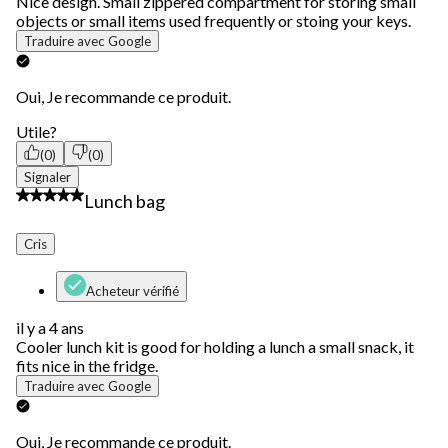
Nice design. Small zippered compartment for storing small
objects or small items used frequently or stoing your keys.
Traduire avec Google
Oui, Je recommande ce produit.
Utile?
(0)
(0)
Signaler
4 étoile(s) sur 5.
Lunch bag
Cris
Acheteur vérifié
il y a 4 ans
Cooler lunch kit is good for holding a lunch a small snack, it
fits nice in the fridge.
Traduire avec Google
Oui, Je recommande ce produit.