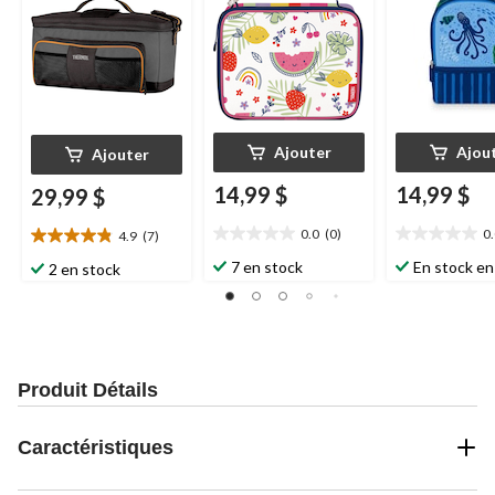
Ajouter
Ajou
Ajouter
14,99 $
14,99 $
29,99 $
0.0
(0)
0
4.9
(7)
0.0
0.0
4.9
étoile(s)
étoile(s)
étoile(s)
7 en stock
En stock en
2 en stock
sur
sur
sur
5.
5.
5.
7
évaluations
Produit Détails
Caractéristiques