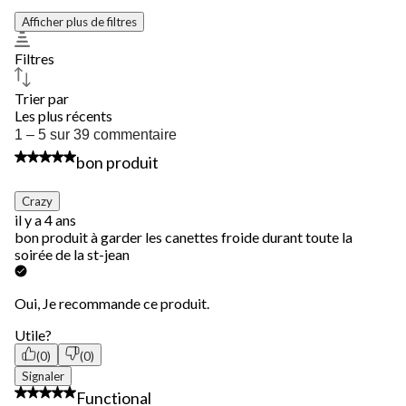
Afficher plus de filtres
Filtres
Trier par
Les plus récents
1
1 – 5 sur 39 commentaire
à
4 étoile(s) sur 5.
bon produit
5
sur
39
Crazy
commentaire.
il y a 4 ans
bon produit à garder les canettes froide durant toute la
soirée de la st-jean
Oui, Je recommande ce produit.
Utile?
(0)
(0)
Signaler
5 étoile(s) sur 5.
Functional