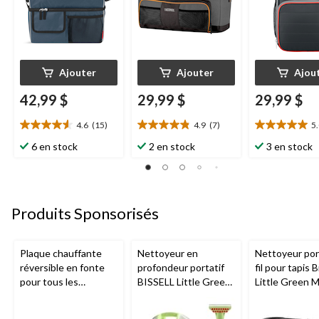
Ajouter
Ajouter
Ajou
42,99 $
29,99 $
29,99 $
4.6
(15)
4.9
(7)
5
4.6
4.9
5.0
étoile(s)
étoile(s)
étoile(s)
6 en stock
2 en stock
3 en stock
sur
sur
sur
5.
5.
5.
15
7
1
évaluations
évaluations
évaluation
Produits Sponsorisés
Plaque chauffante
Nettoyeur en
Nettoyeur port
réversible en fonte
profondeur portatif
fil pour tapis B
pour tous les
BISSELL Little Green
Little Green 
barbecues portatifs
Mini avec fil pour
au gaz Napoleon de
tapis et tissus