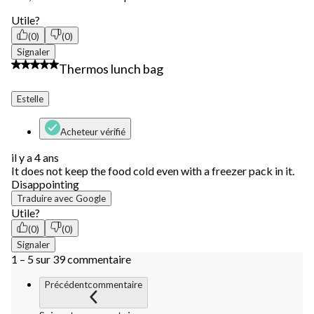
Utile?
(0)
(0)
Signaler
2 étoile(s) sur 5.
Thermos lunch bag
Estelle
Acheteur vérifié
il y a 4 ans
It does not keep the food cold even with a freezer pack in it.
Disappointing
Traduire avec Google
Utile?
(0)
(0)
Signaler
1 – 5 sur 39 commentaire
Précédentcommentaire