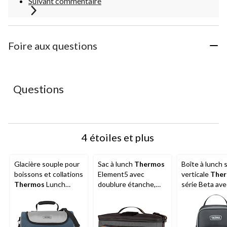
Suivant commentaire
Foire aux questions
Questions
4 étoiles et plus
Glacière souple pour
Sac à lunch
Thermos
Boîte à lunch 
boissons et collations
Element5 avec
verticale
The
Thermos
Lunch
doublure étanche,
série Beta ave
noir
poignée, noir
MD
Lugger
avec
bandoulière, bleu