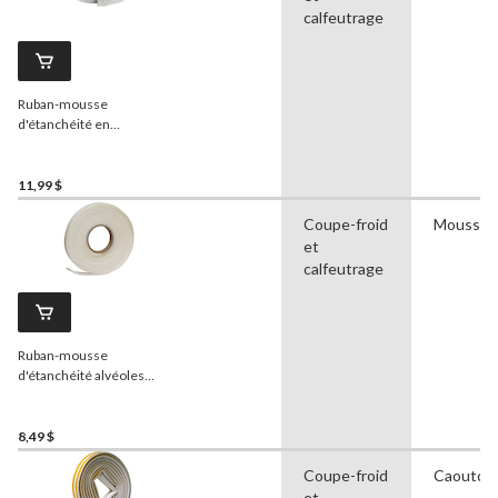
calfeutrage
Ruban-mousse
d'étanchéité en
caoutchouc
Frost King
,
3/4 po x 10 pi, noir
11,99 $
Coupe-froid
Mousse
et
calfeutrage
Ruban-mousse
d'étanchéité alvéoles
ouvertes
Frost King
, 3/4
po x 1/4 po x 17 pi, blanc
8,49 $
Coupe-froid
Caoutch
et