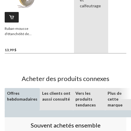
calfeutrage
Ruban-mousse
d'étanchéité de
calfeutrage en caoutchouc
EPDM en forme de P
Frost
King
, 3/8 po x 17 pi, blanc
13,99 $
Acheter des produits connexes
Offres
Les clients ont
Vers les
Plus de
hebdomadaires
aussi consulté
produits
cette
tendances
marque
Souvent achetés ensemble