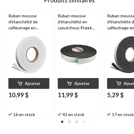
Produits similaires
Ruban-mousse
Ruban-mousse
Ruban-mouss
d'étanchéité de
d'étanchéité en
d'étanchéité 
calfeutrage en
caoutchouc
Frost
calfeutrage e
caoutchouc
Frost
King
, 3/4 po x 10 pi,
caoutchouc
F
King
, 3/4 po x 10 pi,
noir
King
, 3/8 po x 
blanc
noir
Ajouter
Ajouter
Ajou
10,99 $
11,99 $
5,29 $
16 en stock
43 en stock
17 en stock