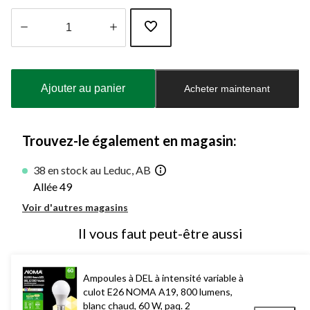
Quantité
mise
à
Ajouter au panier
Acheter maintenant
jour
à
1
Trouvez-le également en magasin:
38 en stock au Leduc, AB
Allée 49
Voir d'autres magasins
Il vous faut peut-être aussi
Ampoules à DEL à intensité variable à
culot E26 NOMA A19, 800 lumens,
blanc chaud, 60 W, paq. 2