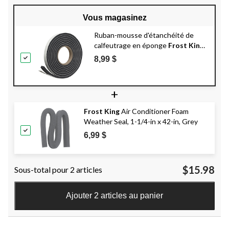
Vous magasinez
Ruban-mousse d'étanchéité de
calfeutrage en éponge
Frost King
,
3/4 po x 10 pi, noir
8,99 $
+
Frost King
Air Conditioner Foam
Weather Seal, 1-1/4-in x 42-in, Grey
6,99 $
$15.98
Sous-total pour 2 articles
Ajouter 2 articles au panier