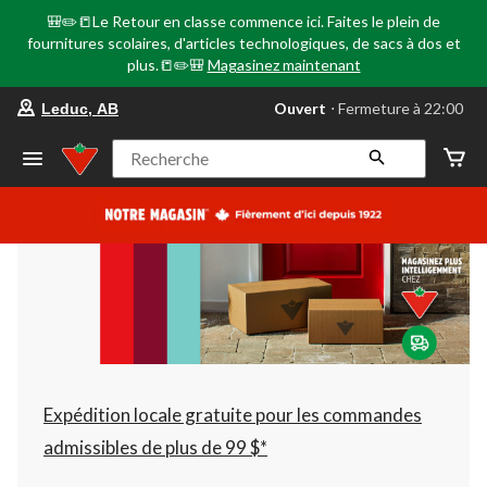
🎒✏️📒Le Retour en classe commence ici. Faites le plein de
fournitures scolaires, d'articles technologiques, de sacs à dos et
plus.📒✏️🎒
Magasinez maintenant
votre
Ouvert
⋅ Fermeture à 22:00
Leduc, AB
magasin
préféré
est
Recherche
Leduc,
AB,
courament
Ouvert,
Fermeture
à
à
22:00
cliquer
pour
changer
Expédition locale gratuite pour les commandes
admissibles de plus de 99 $*