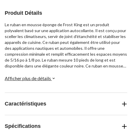
Produit Détails
Le ruban en mousse éponge de Frost King est un produit
polyvalent basé sur une application autocollante. Il est conçu pour
sceller les climatiseurs, servir de joint d'étanchéité et stabiliser les
appareils de cuisine. Ce ruban peut également être utilisé pour
des applications nautiques et automobiles. Il offre une
compression minimale et remplit efficacement les espaces moyens
de 5/16 po à 1/8 po. Le ruban mesure 10 pieds de long et est
disponible dans une élégante couleur noire. Ce ruban en mousse
éponge de Frost King vous fournit une solution pratique pour
répondre à vos besoins de scellage et de stabilisation.
Afficher plus de détails
Caractéristiques
Spécifications