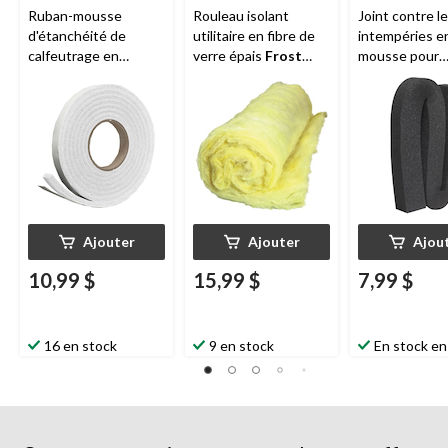
Ruban-mousse
Rouleau isolant
Joint contre l
d'étanchéité de
utilitaire en fibre de
intempéries e
calfeutrage en
verre épais
Frost
mousse pour
caoutchouc
Frost
King
, 48 x 16 x 3/4 po,
climatiseur
Fr
King
, 3/4 po x 10 pi,
jaune
King
, 2-1/4 po
blanc
po, gris
Ajouter
Ajouter
Ajou
10,99 $
15,99 $
7,99 $
16 en stock
9 en stock
En stock en