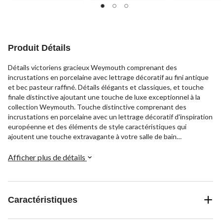
5.
5.
5.
1
96
120
évaluation
évaluations
évaluations
Produit Détails
Détails victoriens gracieux Weymouth comprenant des
incrustations en porcelaine avec lettrage décoratif au fini antique
et bec pasteur raffiné. Détails élégants et classiques, et touche
finale distinctive ajoutant une touche de luxe exceptionnel à la
collection Weymouth. Touche distinctive comprenant des
incrustations en porcelaine avec un lettrage décoratif d'inspiration
européenne et des éléments de style caractéristiques qui
ajoutent une touche extravagante à votre salle de bain
traditionnelle. Éclairage et accessoires assortis conférant une
allure extravagante.
Afficher plus de détails
Caractéristiques