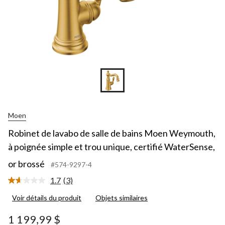
Moen
Robinet de lavabo de salle de bains Moen Weymouth,
à poignée simple et trou unique, certifié WaterSense,
or brossé
#574-9297-4
1.7
(3)
Lire
les
Voir détails du produit
Objets similaires
3
commentaires.
Lien
1 199,99 $
vers