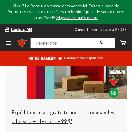
🎒✏️📒Le Retour en classe commence ici. Faites le plein de
fournitures scolaires, d'articles technologiques, de sacs à dos et
plus.📒✏️🎒
Magasinez maintenant
votre
Ouvert
⋅ Fermeture à 22:00
Leduc, AB
magasin
préféré
est
Recherche
Leduc,
AB,
courament
Ouvert,
Fermeture
à
à
22:00
cliquer
pour
changer
Expédition locale gratuite pour les commandes
admissibles de plus de 99 $*