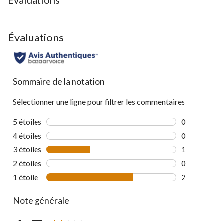
Évaluations
Sommaire de la notation
Sélectionner une ligne pour filtrer les commentaires
5 étoiles
étoiles
0
0 commentai
4 étoiles
étoiles
0
0 commentai
3 étoiles
étoiles
1
1 commentai
2 étoiles
étoiles
0
0 commentai
1 étoile
étoiles
2
2 commentai
Note générale