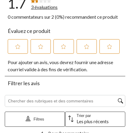
1.7
3 évaluations
0 commentateurs sur 2 (0%) recommandent ce produit
Évaluez ce produit
Sélectionnez
Sélectionnez
Sélectionnez
Sélectionnez
Sélectionnez
Pour ajouter un avis, vous devrez fournir une adresse
pour
pour
pour
pour
pour
évaluer
évaluer
évaluer
évaluer
évaluer
courriel valide à des fins de vérification.
l'article
l'article
l'article
l'article
l'article
à
à
à
à
à
Filtrer les avis
1
2
3
4
5
étoile.
étoiles.
étoiles.
étoiles.
étoiles.
Cette
Cette
Cette
Cette
Cette
Zone de recherche de sujet et d'avis
action
action
action
action
action
ouvrira
ouvrira
ouvrira
ouvrira
ouvrira
le
le
le
le
le
Trier par
formulaire
formulaire
formulaire
formulaire
formulaire
Filtres
Les plus récents
de
de
de
de
de
1
soumission.
soumission.
soumission.
soumission.
soumission.