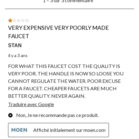
1 – 3 sur 3 commentaire
à
3
sur
3
1 étoile(s) sur 5.
commentaire.
VERY EXPENSIVE VERY POORLY MADE
FAUCET
STAN
il y a 3 ans
FOR WHAT THIS FAUCET COST THE QUALITY IS
VERY POOR. THE HANDLE IS NOW SO LOOSE YOU
CANNOT REGULATE THE WATER. POOR EXCUSE
FOR A FAUCET. CHEAPER FAUCETS ARE MUCH
BETTER QUALITY. NEVER AGAIN.
Traduire avec Google
Non, Je ne recommande pas ce produit.
Affiché initialement sur moen.com