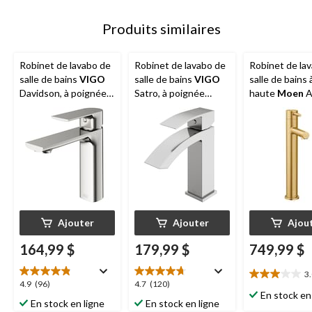
Produits similaires
Robinet de lavabo de
Robinet de lavabo de
Robinet de la
salle de bains
VIGO
salle de bains
VIGO
salle de bains 
Davidson, à poignée
Satro, à poignée
haute
Moen
Al
simple et trou unique,
simple et trou unique,
poignée simpl
certifié WaterSense,
certifié WaterSense,
trou unique, ce
nickel brossé
nickel brossé
WaterSense, 
brossé
Ajouter
Ajouter
Ajou
164,99 $
179,99 $
749,99 $
3
3.0
4.9
4.7
4.9
(96)
4.7
(120)
étoile(s)
En stock en
étoile(s)
étoile(s)
En stock en ligne
En stock en ligne
sur
sur
sur