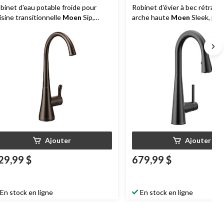
binet d'eau potable froide pour
Robinet d'évier à bec rétracta
isine transitionnelle
Moen
Sip,
arche haute
Moen
Sleek, poi
ignée simple, bronze huilé
simple, noir mat
Ajouter
Ajouter
29,99 $
679,99 $
En stock en ligne
En stock en ligne