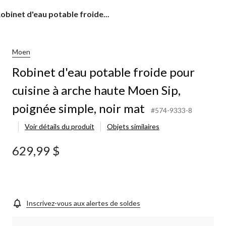
obinet
obinet d'eau potable froide...
'eau
otable
roide
our
Moen
uisine
Robinet d'eau potable froide pour
rche
cuisine à arche haute Moen Sip,
aute
Moen
poignée simple, noir mat
ip,
#574-9333-8
oignée
Voir détails du produit
Objets similaires
imple,
oir
at
629,99 $
Inscrivez-vous aux alertes de soldes