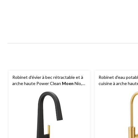
Robinet d'évier à bec rétractable et à
Robinet d'eau potabl
arche haute Power Clean
Moen
Nio,
cuisine à arche hau
poignée simple et douchette, noir mat
poignée simple, or b