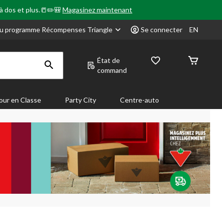
 à dos et plus.📒✏️🎒
Magasinez maintenant
u programme Récompenses Triangle
Se connecter
EN
État de
command
our en Classe
Party City
Centre-auto