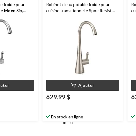
e froide pour
Robinet d'eau potable froide pour
Ro
lle
Moen
Sip,
cuisine transitionnelle Spot-Resist
cu
ome
Moen
Sip, poignée simple, acier
po
inoxydable
outer
Ajouter
629,99 $
6
En stock en ligne