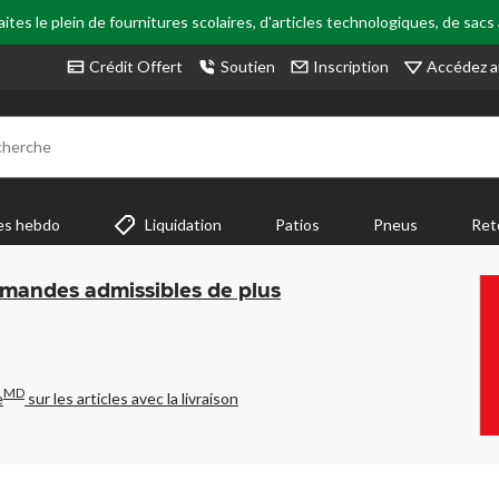
tes le plein de fournitures scolaires, d'articles technologiques, de sacs
Accédez a
Crédit Offert
Soutien
Inscription
cherche
es hebdo
Liquidation
Patios
Pneus
Ret
mmandes admissibles de plus
MD
e
sur les articles avec la livraison