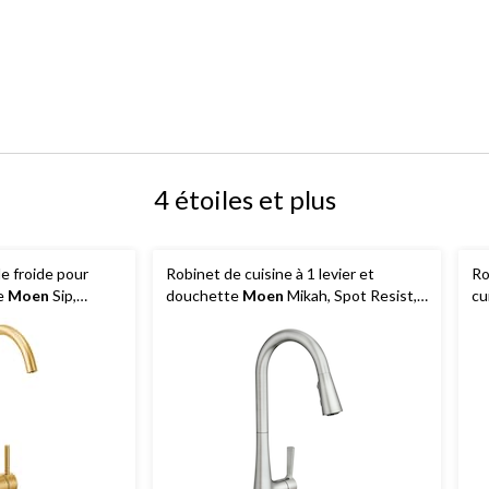
4 étoiles et plus
e froide pour
Robinet de cuisine à 1 levier et
Ro
te
Moen
Sip,
douchette
Moen
Mikah, Spot Resist,
cu
rossé
acier inoxydable
po