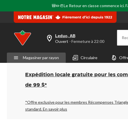
🎒✏️📒Le Retour en classe commence ici. Fai
Leduc, AB
Re
votre
Ouvert
⋅ Fermeture à 22:00
magasin
préféré
est
Magasiner par rayon
Circulaire
Offr
Leduc,
AB,
courament
Ouvert,
Expédition locale gratuite pour les co
Fermeture
à
de 99 $*
à
22:00
cliquer
pour
*Offre exclusive pour les membres Récompenses Triangl
changer
standard.
En savoir plus