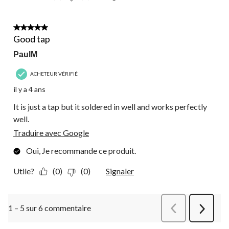
5 étoile(s) sur 5.
Good tap
PaulM
ACHETEUR VÉRIFIÉ
il y a 4 ans
It is just a tap but it soldered in well and works perfectly
well.
Traduire avec Google
Oui, Je recommande ce produit.
Utile?
(0)
(0)
Signaler
1 – 5 sur 6 commentaire
Précédentcommen
Suivant
commen