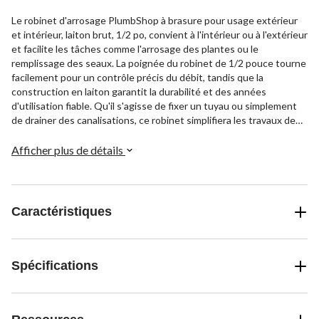
Le robinet d'arrosage PlumbShop à brasure pour usage extérieur
et intérieur, laiton brut, 1/2 po, convient à l'intérieur ou à l'extérieur
et facilite les tâches comme l'arrosage des plantes ou le
remplissage des seaux. La poignée du robinet de 1/2 pouce tourne
facilement pour un contrôle précis du débit, tandis que la
construction en laiton garantit la durabilité et des années
d'utilisation fiable. Qu'il s'agisse de fixer un tuyau ou simplement
de drainer des canalisations, ce robinet simplifiera les travaux de
plomberie dans votre maison ou votre jardin. Il s'installe
rapidement et solidement à l'aide des connexions à souder
Afficher plus de détails
incluses, ce qui vous permet de vous consacrer à nouveau aux
choses importantes en un rien de temps.
Caractéristiques
Spécifications