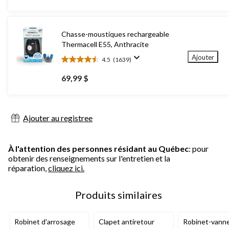
sur
5.
5
évaluations
Chasse-moustiques rechargeable
Thermacell E55, Anthracite
Ajouter
4.5
(1639)
4.5
étoile(s)
69,99 $
sur
5.
1639
évaluations
Ajouter au registree
À l'attention des personnes résidant au Québec
: pour
obtenir des renseignements sur l'entretien et la
réparation,
cliquez ici.
Produits similaires
Robinet d'arrosage
Clapet antiretour
Robinet-vann