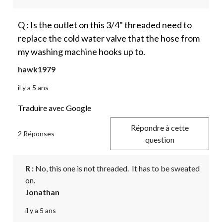
Q : Is the outlet on this 3/4" threaded need to
replace the cold water valve that the hose from
my washing machine hooks up to.
hawk1979
il y a 5 ans
Traduire avec Google
Répondre à cette
2 Réponses
question
R :
 No, this one is not threaded.  It has to be sweated 
on.
Jonathan
il y a 5 ans