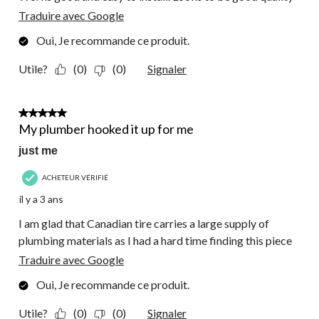
Traduire avec Google
Oui, Je recommande ce produit.
Utile?
(0)
(0)
Signaler
5 étoile(s) sur 5.
My plumber hooked it up for me
just me
ACHETEUR VÉRIFIÉ
il y a 3 ans
I am glad that Canadian tire carries a large supply of
plumbing materials as I had a hard time finding this piece
Traduire avec Google
Oui, Je recommande ce produit.
Utile?
(0)
(0)
Signaler