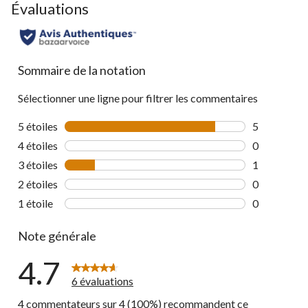
Évaluations
Sommaire de la notation
Sélectionner une ligne pour filtrer les commentaires
5 étoiles
étoiles
5
5 commentai
4 étoiles
étoiles
0
0 commentai
3 étoiles
étoiles
1
1 commentai
2 étoiles
étoiles
0
0 commentai
1 étoile
étoiles
0
0 commentai
Note générale
4.7
6 évaluations
4 commentateurs sur 4 (100%) recommandent ce