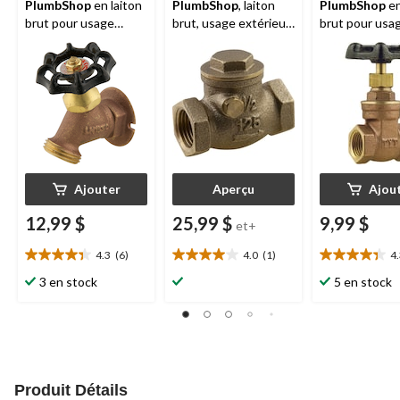
PlumbShop
en laiton
PlumbShop
, laiton
PlumbShop
en
brut pour usage
brut, usage extérieur
brut pour usa
extérieur et intérieur,
et intérieur, tailles
extérieur et in
1/2 po FIP
variées
1/2 po
Ajouter
Aperçu
Ajou
12,99 $
25,99 $
9,99 $
et+
4.3
(6)
4.0
(1)
4
4.3
4.0
4.3
étoile(s)
étoile(s)
étoile(s)
3 en stock
5 en stock
sur
sur
sur
5.
5.
5.
6
1
3
évaluations
évaluation
évaluations
Produit Détails