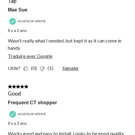
Tap
Mae Sue
ACHETEUR VÉRIFIÉ
il y a 2 ans
Wasn’t really what I needed, but kept it as it can come in
handy
Traduire avec Google
Utile?
(0)
(1)
Signaler
5 étoile(s) sur 5.
Good
Frequent CT shopper
ACHETEUR VÉRIFIÉ
il y a 3 ans
Works good and easy to install. Looks to be good quality