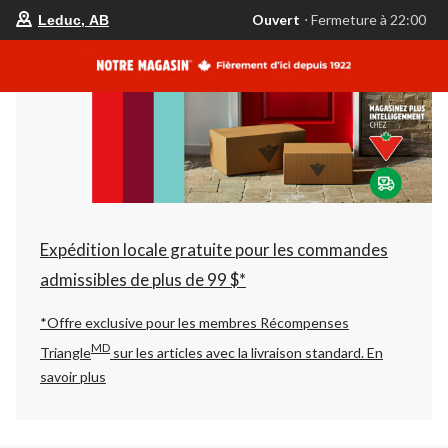
votre
Ouvert
⋅ Fermeture à 22:00
Leduc, AB
magasin
préféré
est
Leduc,
AB,
courament
Ouvert,
Fermeture
à
à
22:00
cliquer
pour
changer
Expédition locale gratuite pour les commandes
admissibles de plus de 99 $*
*Offre exclusive pour les membres Récompenses
MD
Triangle
sur les articles avec la livraison standard.
En
savoir plus