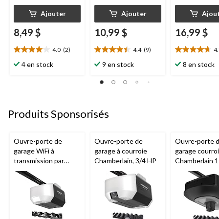
Ajouter
Ajouter
Ajou
8,49 $
10,99 $
16,99 $
4.0
(2)
4.4
(9)
4
4.0
4.4
4.7
étoile(s)
étoile(s)
étoile(s)
4 en stock
9 en stock
8 en stock
sur
sur
sur
5.
5.
5.
2
9
3
évaluations
évaluations
évaluations
Produits Sponsorisés
Ouvre-porte de
Ouvre-porte de
Ouvre-porte 
garage WiFi à
garage à courroie
garage courro
transmission par
Chamberlain, 3/4 HP
Chamberlain 
chaîne de 1/2 HP
avec caméra et
Chamberlain