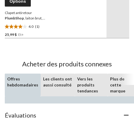
Options
la
même
Clapet antiretour
page.
PlumbShop
, laiton brut,
usage extérieur et
4.0
(1)
intérieur, tailles variées
4.0
25,99 $
Et+
étoile(s)
sur
5.
1
évaluation
Acheter des produits connexes
Offres
Les clients ont
Vers les
Plus de
hebdomadaires
aussi consulté
produits
cette
tendances
marque
Évaluations