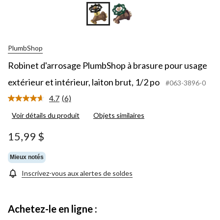
PlumbShop
Robinet d'arrosage PlumbShop à brasure pour usage
extérieur et intérieur, laiton brut, 1/2 po
#063-3896-0
4.7
(6)
Lire
les
Voir détails du produit
Objets similaires
6
commentaires.
Lien
15,99 $
vers
la
même
Mieux notés
page.
Inscrivez-vous aux alertes de soldes
Achetez-le en ligne :