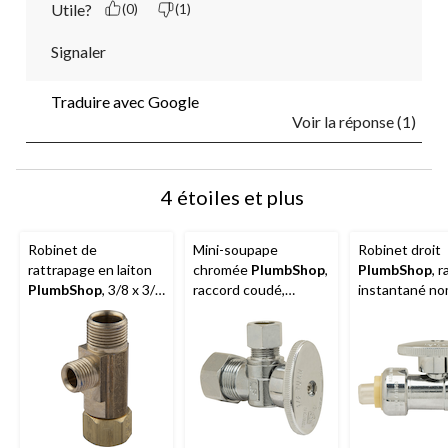
Utile?
(0)
(1)
Signaler
Traduire avec Google
Voir la réponse (1)
4 étoiles et plus
Robinet de
Mini-soupape
Robinet droit
rattrapage en laiton
chromée
PlumbShop
,
PlumbShop
, 
PlumbShop
, 3/8 x 3/8
raccord coudé,
instantané no
x 1/4 po, paq. 1
extrémité de
1/2 po x extré
compression
compression 3
nominale 1/2 po x
DE
extrémité à
compression 3/8 po
DE