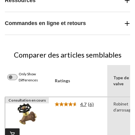
Ressources
Commandes en ligne et retours
Comparer des articles semblables
Only Show
Type de
Differences
Ratings
valve
Consultation en cours
4.7
(6)
Robinet
Lire
d’arrosage
les
6
commentaires.
Lien
vers