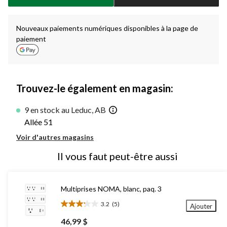
à
1
Nouveaux paiements numériques disponibles à la page de
paiement
Trouvez-le également en magasin:
9 en stock au Leduc, AB
Allée 51
Voir d'autres magasins
Il vous faut peut-être aussi
Multiprises NOMA, blanc, paq. 3
3.2
(5)
Ajouter
3.2
étoile(s)
46,99 $