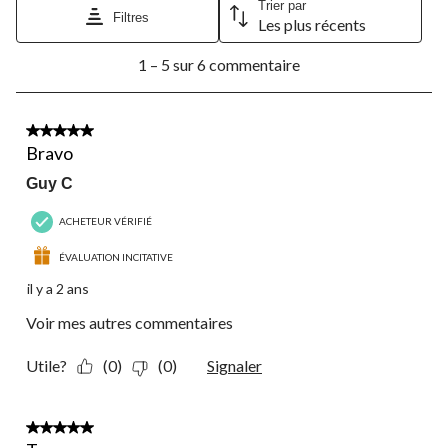
Trier par
Filtres
Les plus récents
1
1 – 5 sur 6 commentaire
à
5
sur
6
5 étoile(s) sur 5.
commentaire.
Bravo
Guy C
ACHETEUR VÉRIFIÉ
ÉVALUATION INCITATIVE
il y a 2 ans
Voir mes autres commentaires
Utile?
(0)
(0)
Signaler
3 étoile(s) sur 5.