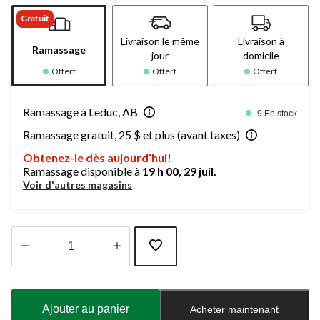
Gratuit
Livraison le même
Livraison à
Ramassage
jour
domicile
Offert
Offert
Offert
Ramassage à Leduc, AB
9 En stock
Ramassage gratuit, 25 $ et plus (avant taxes)
Obtenez-le dès aujourd’hui!
Ramassage disponible à
19 h 00, 29 juil.
Voir d'autres magasins
Quantité
mise
à
Ajouter au panier
Acheter maintenant
jour