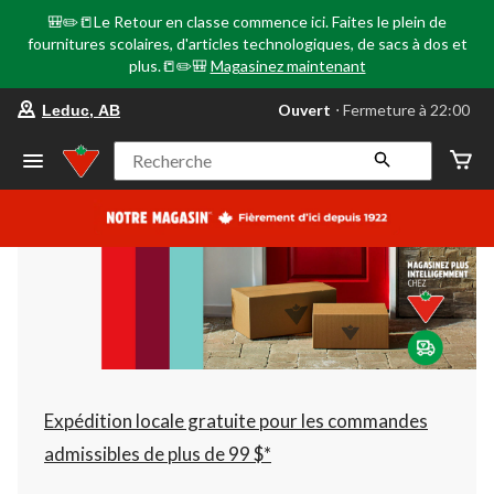
🎒✏️📒Le Retour en classe commence ici. Faites le plein de
fournitures scolaires, d'articles technologiques, de sacs à dos et
plus.📒✏️🎒
Magasinez maintenant
votre
Ouvert
⋅ Fermeture à 22:00
Leduc, AB
magasin
préféré
est
Recherche
Leduc,
AB,
courament
Ouvert,
Fermeture
à
à
22:00
cliquer
pour
changer
Expédition locale gratuite pour les commandes
admissibles de plus de 99 $*