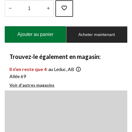
Quantité
mise
à
Ajouter au panier
Acheter maintenant
jour
à
1
Trouvez-le également en magasin:
Il n’en reste que 4
au Leduc, AB
Allée 69
Voir d'autres magasins