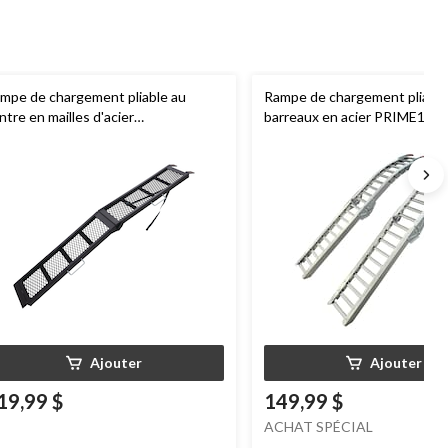
mpe de chargement pliable au
Rampe de chargement pliante
ntre en mailles d'acier
barreaux en acier PRIME1, n
argoMaster
Power Sport, 80 x 11
assemblée, 84 po, paq. 2
, rampe simple
Ajouter
Ajouter
19,99 $
149,99 $
ACHAT SPÉCIAL