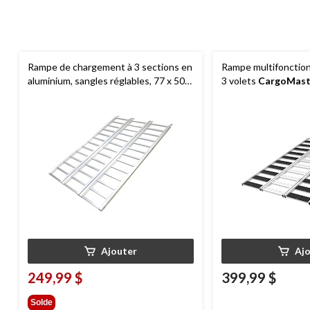
Rampe de chargement à 3 sections en
Rampe multifonction
aluminium, sangles réglables, 77 x 50
3 volets
CargoMast
po, 1 500 lb
motoneige et VTT, 7
Ajouter
Aj
249,99 $
399,99 $
Solde