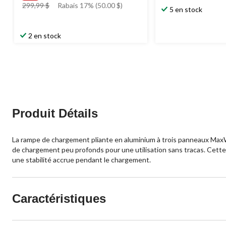
prix
299,99 $
Rabais 17% (50.00 $)
5 en stock
était
299,99 $
2 en stock
Produit Détails
La rampe de chargement pliante en aluminium à trois panneaux MaxWor
de chargement peu profonds pour une utilisation sans tracas. Cette
une stabilité accrue pendant le chargement.
Caractéristiques