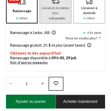
Livraison le même
Livraison à
Ramassage
jour
domicile
Offert
Indisponible
Offert
Ramassage à Leduc, AB
4 En stock
Vous en voulez plus?
Ramassage gratuit, 25 $ et plus (avant taxes)
Obtenez-le dès aujourd’hui!
Ramassage disponible à
09 h 00, 29 juil.
Voir d'autres magasins
Quantité
mise
Ajouter au panier
Acheter maintenant
à
jour