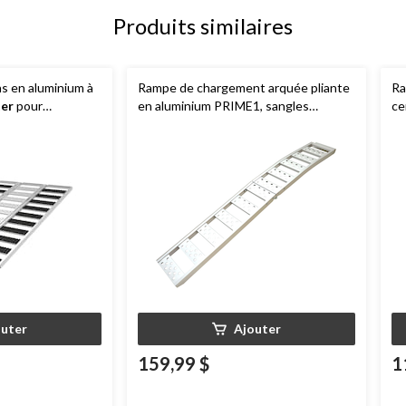
Produits similaires
s en aluminium à
Rampe de chargement arquée pliante
Ra
er
pour
en aluminium PRIME1, sangles
ce
7 x 54 po, 1500 lb
réglables, 85 x 12 po
C
po
outer
Ajouter
159,99 $
1