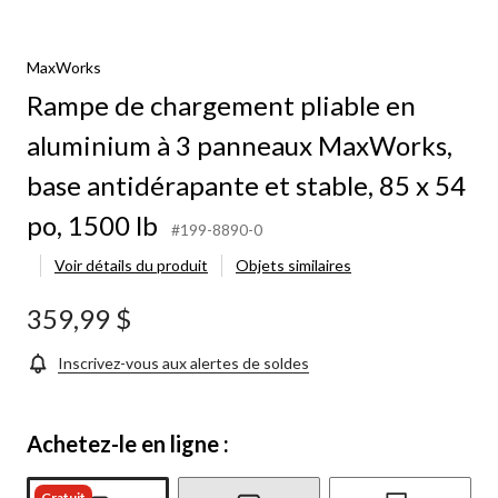
ent
MaxWorks
m
Rampe de chargement pliable en
aluminium à 3 panneaux MaxWorks,
x
ks,
base antidérapante et stable, 85 x 54
pante
po, 1500 lb
#199-8890-0
Voir détails du produit
Objets similaires
359,99 $
Inscrivez-vous aux alertes de soldes
Achetez-le en ligne :
Gratuit