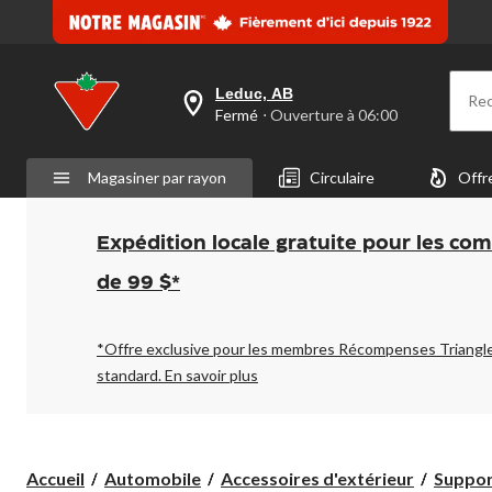
Leduc, AB
Re
votre
Fermé
⋅ Ouverture à 06:00
magasin
préféré
est
Magasiner par rayon
Circulaire
Offr
Leduc,
AB,
courament
Fermé,
Expédition locale gratuite pour les co
Ouverture
à
de 99 $*
à
06:00
cliquer
pour
*Offre exclusive pour les membres Récompenses Triangl
changer
standard.
En savoir plus
Accueil
Automobile
Accessoires d'extérieur
Support