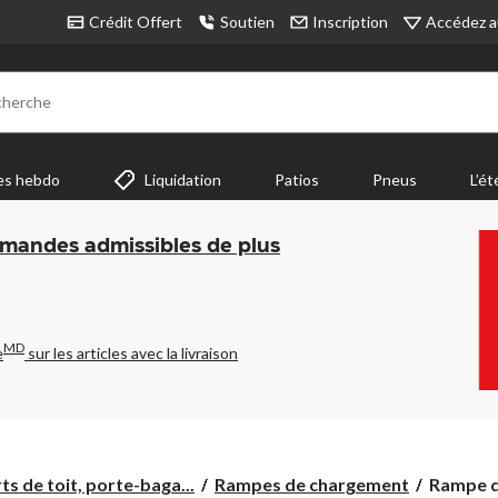
Accédez a
Crédit Offert
Soutien
Inscription
cherche
es hebdo
Liquidation
Patios
Pneus
L’ét
mmandes admissibles de plus
MD
e
sur les articles avec la livraison
Rampe
s de toit, porte-baga...
Rampes de chargement
Rampe de