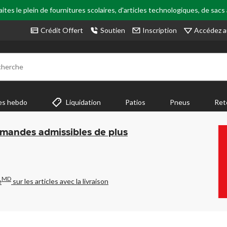
tes le plein de fournitures scolaires, d'articles technologiques, de sacs
Accédez a
Crédit Offert
Soutien
Inscription
cherche
es hebdo
Liquidation
Patios
Pneus
Ret
mmandes admissibles de plus
MD
e
sur les articles avec la livraison