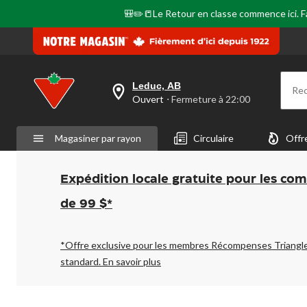
🎒✏️📒Le Retour en classe commence ici. Fai
Leduc, AB
Re
votre
Ouvert
⋅ Fermeture à 22:00
magasin
préféré
est
Magasiner par rayon
Circulaire
Offr
Leduc,
AB,
courament
Ouvert,
Expédition locale gratuite pour les co
Fermeture
à
de 99 $*
à
22:00
cliquer
pour
*Offre exclusive pour les membres Récompenses Triangl
changer
standard.
En savoir plus