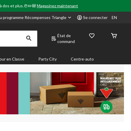
 à dos et plus.📒✏️🎒
Magasinez maintenant
u programme Récompenses Triangle
Se connecter
EN
État de
command
our en Classe
Party City
Centre-auto