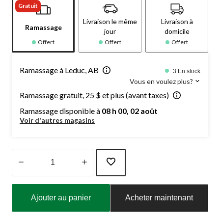
Gratuit
Livraison le même
Livraison à
Ramassage
jour
domicile
Offert
Offert
Offert
Ramassage à Leduc, AB
3 En stock
Vous en voulez plus?
Ramassage gratuit, 25 $ et plus (avant taxes)
Ramassage disponible à
08 h 00, 02 août
Voir d'autres magasins
Quantité
mise
Ajouter au panier
Acheter maintenant
à
jour
à