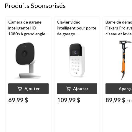
Produits Sponsorisés
Caméra de garage
Clavier vidéo
Barre de démol
intelligente HD
intelligent pour porte
Fiskars Pro av
1080p à grand angle
de garage
ciseau et levie
Chamberlain, vision
Chamberlain, vision
de tailles
nocturne, résistante
nocturne, résistant
aux intempéries
aux intempéries,
blanc
Ajouter
Ajouter
Aperç
69,99 $
109,99 $
89,99 $
et