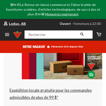
🎒✏️📒Le Retour en classe commence ici. Faites le plein de
fournitures scolaires, d'articles technologiques, de sacs à dos et
plus.📒✏️🎒
Magasinez maintenant
votre
Ouvert
⋅ Fermeture à 22:00
Leduc, AB
magasin
préféré
est
Recherche
Leduc,
AB,
courament
Ouvert,
Fermeture
à
à
22:00
cliquer
pour
changer
Expédition locale gratuite pour les commandes
admissibles de plus de 99 $*