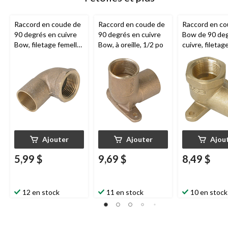
Raccord en coude de
Raccord en coude de
Raccord en c
90 degrés en cuivre
90 degrés en cuivre
Bow de 90 deg
Bow, filetage femelle,
Bow, à oreille, 1/2 po
cuivre, filetag
1/2 po
femelle, à oreil
po
Ajouter
Ajouter
Ajou
5,99 $
9,69 $
8,49 $
12 en stock
11 en stock
10 en stock