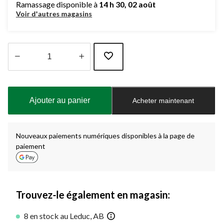
Ramassage disponible à
14 h 30, 02 août
Voir d'autres magasins
Quantité
mise
à
Ajouter au panier
Acheter maintenant
jour
à
1
Nouveaux paiements numériques disponibles à la page de
paiement
Trouvez-le également en magasin:
8 en stock au Leduc, AB