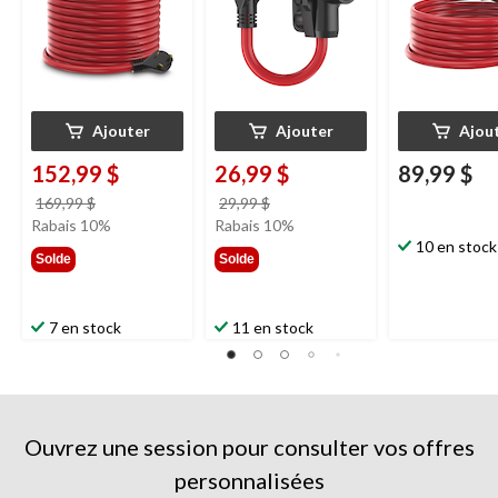
Ajouter
Ajouter
Ajou
152,99 $
26,99 $
89,99 $
prix
prix
169,99 $
29,99 $
était
était
Rabais 10%
Rabais 10%
169,99 $
29,99 $
10 en stock
Solde
Solde
7 en stock
11 en stock
Ouvrez une session pour consulter vos offres
personnalisées