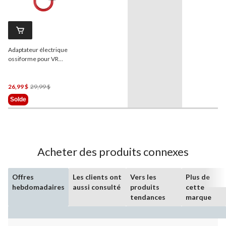
Adaptateur électrique
ossiforme pour VR
Energizer
30 A mâle/50 A
femelle
Prix
26,99 $
29,99 $
Était
Solde
29,99 $
Acheter des produits connexes
Offres
Les clients ont
Vers les
Plus de
hebdomadaires
aussi consulté
produits
cette
tendances
marque