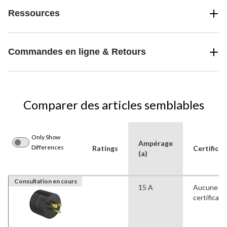
Ressources
Commandes en ligne & Retours
Comparer des articles semblables
Only Show
Ampérage
Differences
Ratings
Certificat
(a)
Consultation en cours
15 A
Aucune
certificati