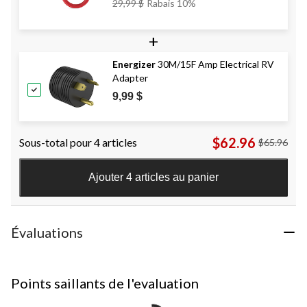
Prix
29,99 $
Rabais 10%
Était
29,99 $
+
Energizer
30M/15F Amp Electrical RV
Adapter
9,99 $
$62.96
Sous-total pour 4 articles
$65.96
Ajouter 4 articles au panier
Évaluations
Points saillants de l'evaluation