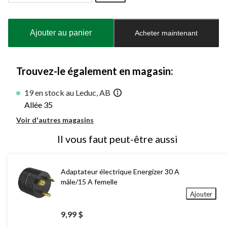
Quantité
mise
à
Ajouter au panier
Acheter maintenant
jour
à
1
Trouvez-le également en magasin:
19 en stock au Leduc, AB
Allée 35
Voir d'autres magasins
Il vous faut peut-être aussi
Adaptateur électrique Energizer 30 A
mâle/15 A femelle
Ajouter
9,99 $