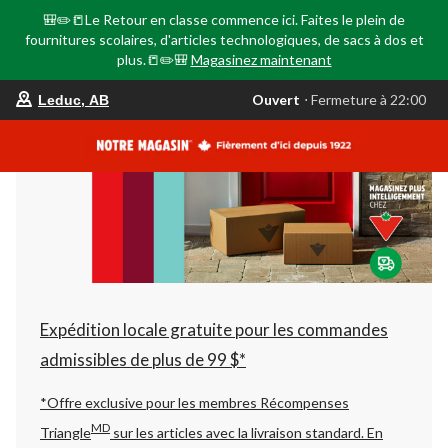
🎒✏️📒Le Retour en classe commence ici. Faites le plein de
fournitures scolaires, d'articles technologiques, de sacs à dos et
plus.📒✏️🎒
Magasinez maintenant
votre
Ouvert
⋅ Fermeture à 22:00
Leduc, AB
magasin
préféré
est
Leduc,
AB,
courament
Ouvert,
Fermeture
à
à
22:00
cliquer
pour
changer
Expédition locale gratuite pour les commandes
admissibles de plus de 99 $*
*Offre exclusive pour les membres Récompenses
MD
Triangle
sur les articles avec la livraison standard.
En