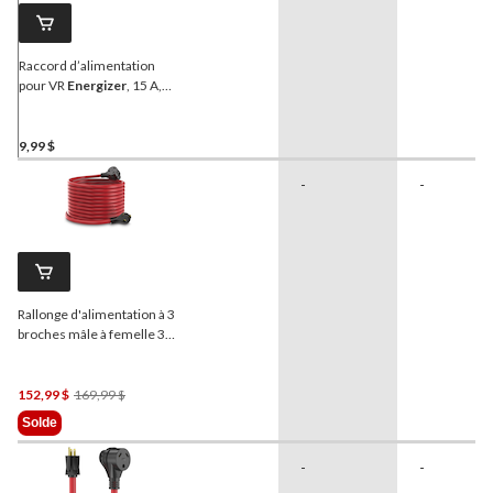
Raccord d’alimentation
pour VR
Energizer
, 15 A,
125 V
9,99 $
-
-
Rallonge d'alimentation à 3
broches mâle à femelle 30
A
Energizer
pour VR, 50 pi
Prix
152,99 $
169,99 $
Était
Solde
169,99 $
-
-