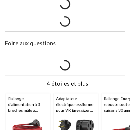
Foire aux questions
4 étoiles et plus
Rallonge
Adaptateur
Rallonge
Ener
d'alimentation à 3
électrique ossiforme
robuste toute
broches mâle à
pour VR
Energizer
saisons 30 am
femelle 30 A
30 A mâle/50 A
25 pieds, roug
Energizer
pour VR,
femelle
50 pi