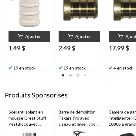
Ajouter
Ajouter
Ajou
1,49 $
2,49 $
17,99 $
19 en stock
19 en stock
4 en stock
Produits Sponsorisés
Scellant isolant en
Barre de démolition
Caméra de ga
mousse Great Stuff
Fiskars Pro avec
intelligente H
PestBlock avec
ciseau et levier, choix
1080p à grand
distributeur
de tailles
Chamberlain, v