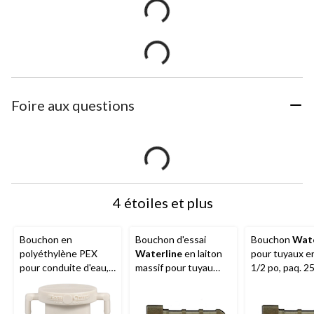
Foire aux questions
4 étoiles et plus
Bouchon en
Bouchon d'essai
Bouchon
Wate
polyéthylène PEX
Waterline
en laiton
pour tuyaux e
pour conduite d'eau,
massif pour tuyau
1/2 po, paq. 2
1/2 po
PEX, 3/4 po