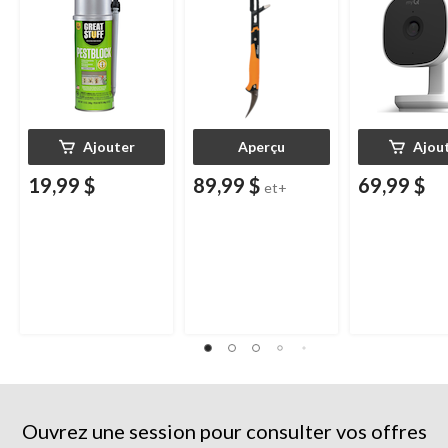
intelligent, usage
nocturne, rés
intérieur/extérieur, 12
aux intempéri
oz
Ajouter
Aperçu
Ajou
19,99 $
89,99 $
69,99 $
et+
Ouvrez une session pour consulter vos offres