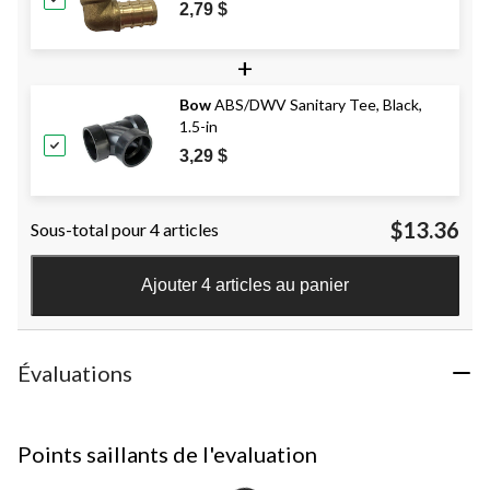
2,79 $
+
Bow
ABS/DWV Sanitary Tee, Black,
1.5-in
3,29 $
$13.36
Sous-total pour 4 articles
Ajouter 4 articles au panier
Évaluations
Points saillants de l'evaluation