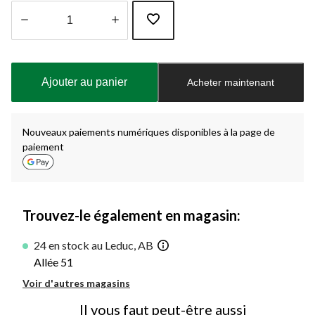
Quantité
mise
à
Ajouter au panier
Acheter maintenant
jour
à
1
Nouveaux paiements numériques disponibles à la page de
paiement
Trouvez-le également en magasin:
24 en stock au Leduc, AB
Allée 51
Voir d'autres magasins
Il vous faut peut-être aussi