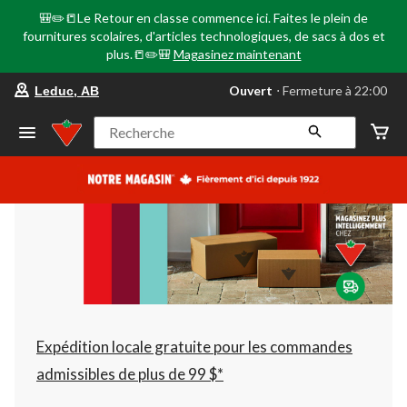
🎒✏️📒Le Retour en classe commence ici. Faites le plein de
fournitures scolaires, d'articles technologiques, de sacs à dos et
plus.📒✏️🎒
Magasinez maintenant
votre
Ouvert
⋅ Fermeture à 22:00
Leduc, AB
magasin
préféré
est
Recherche
Leduc,
AB,
courament
Ouvert,
Fermeture
à
à
22:00
cliquer
pour
changer
Expédition locale gratuite pour les commandes
admissibles de plus de 99 $*