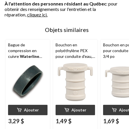
À l'attention des personnes résidant au Québec
: pour
obtenir des renseignements sur l'entretien et la
réparation,
cliquez ici.
Objets similaires
Bague de
Bouchon en
Bouchon en p
compression en
polyéthylène PEX
pour conduite 
cuivre
Waterline
pour conduite d'eau,
3/4 po
pour raccords en PEX,
1/2 po
1/2 po, paq. 6
Ajouter
Ajouter
Ajou
3,29 $
1,49 $
1,69 $