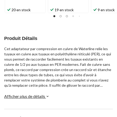
20 en stock
19 en stock
9 en stock
Produit Détails
Cet adaptateur par compression en cuivre de Waterline relie les
tuyaux en cuivre aux tuyaux en polyéthylène réticulé (PER), ce qui
vous permet de raccorder facilement les tuyaux existants en
cuivre de 1/2 po aux tuyaux en PER modernes. Fait de cuivre sans
plomb, ce raccord par compression crée un raccord sûr et étanche
entre les deux types de tubes, ce qui vous évite d'avoir à
remplacer votre système de plomberie au complet si vous n'avez
qu'à remplacer cette pièce. Il suffit de glisser le raccord par
compression sur le tuyau en cuivre, d'insérer le tuyau en PER et de
serrer l'écrou de compression pour créer un raccord fiable qui
Afficher plus de détails
durera des années.