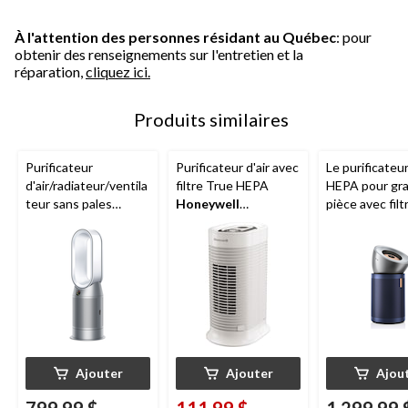
À l'attention des personnes résidant au Québec
: pour
obtenir des renseignements sur l'entretien et la
réparation,
cliquez ici.
Produits similaires
Purificateur
Purificateur d'air avec
Le purificateur
d'air/radiateur/ventila
filtre True HEPA
HEPA pour gr
teur sans pales
Honeywell
pièce avec filt
formaldéhyde
Dyson
HPA064C, élimine les
Dyson
BP03 Pu
HP07 Hot + Cool,
allergènes et les
Big + Quiet
élimine les allergènes
odeurs, blanc, petite
Formaldehyde
et les odeurs,
pièce
capture les
blanc/argent
allergènes, le
formaldéhyde 
odeurs
Ajouter
Ajouter
Ajou
799,99 $
111,99 $
1 299,99 