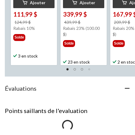
Ajouter
Ajouter
Aj
111,99 $
339,99 $
167,99 
prix
prix
pr
124,99 $
439,99 $
209,99 $
était
était
ét
Rabais 10%
Rabais 23% (100.00
Rabais 20% 
124,99 $
439,99 $
2
$)
$)
Solde
Solde
Solde
3 en stock
23 en stock
2 en sto
Évaluations
Points saillants de l'evaluation