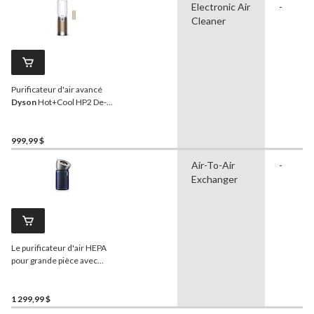
Electronic Air
-
Cleaner
Purificateur d'air avancé
Dyson
Hot+Cool HP2 De-
NOx, blanc/or
999,99 $
Air-To-Air
-
Exchanger
Le purificateur d'air HEPA
pour grande pièce avec
filtre
Dyson
BP03 Purifier
Big + Quiet Formaldehyde
capture les allergènes, le
1 299,99 $
formaldéhyde et les