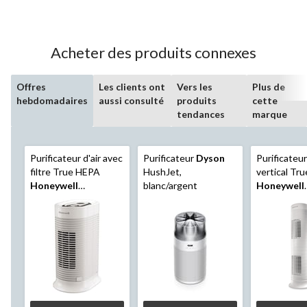
odeurs
Acheter des produits connexes
Offres
Les clients ont
Vers les
Plus de
hebdomadaires
aussi consulté
produits
cette
tendances
marque
Purificateur d'air avec
Purificateur
Dyson
Purificateur
filtre True HEPA
HushJet,
vertical Tr
Honeywell
blanc/argent
Honeywell
HPA064C, élimine les
HPA164C, él
allergènes et les
allergènes e
odeurs, blanc, petite
odeurs, blan
pièce
moyenne à 
pièce