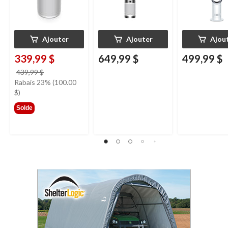
Ajouter
Ajouter
Ajou
339,99 $
649,99 $
499,99 $
prix
439,99 $
était
Rabais 23% (100.00
439,99 $
$)
Solde