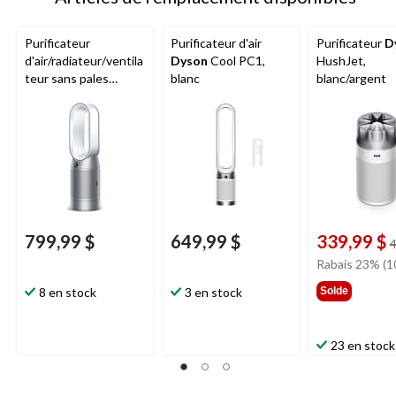
Purificateur
Purificateur d'air
Purificateur
D
d'air/radiateur/ventila
Dyson
Cool PC1,
HushJet,
teur sans pales
blanc
blanc/argent
formaldéhyde
Dyson
HP07 Hot + Cool,
élimine les allergènes
et les odeurs,
blanc/argent
799,99 $
649,99 $
339,99 $
4
Rabais 23% (1
8 en stock
3 en stock
Solde
23 en stock