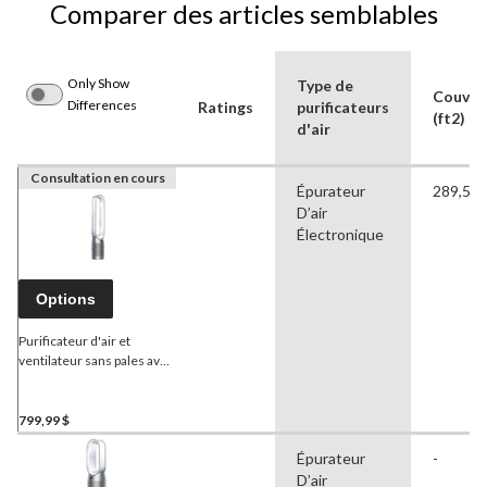
Comparer des articles semblables
Only Show
Type de
Couver
Differences
Ratings
purificateurs
(ft2)
d'air
Consultation en cours
Épurateur
289,55 p
D’air
Électronique
Options
Purificateur d'air et
ventilateur sans pales avec
filtre HEPA
Dyson
TP07
Purifier Cool et commande
Wi-Fi, élimine les
799,99 $
allergènes et les odeurs,
Épurateur
-
blanc/argent
D’air