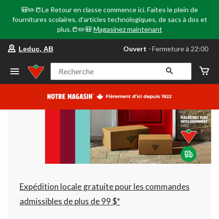
🎒✏️📒Le Retour en classe commence ici. Faites le plein de
fournitures scolaires, d'articles technologiques, de sacs à dos et
plus.📒✏️🎒
Magasinez maintenant
votre
Ouvert
⋅ Fermeture à 22:00
Leduc, AB
magasin
préféré
est
Recherche
Leduc,
AB,
courament
Ouvert,
Fermeture
à
à
22:00
cliquer
pour
changer
Expédition locale gratuite pour les commandes
admissibles de plus de 99 $*