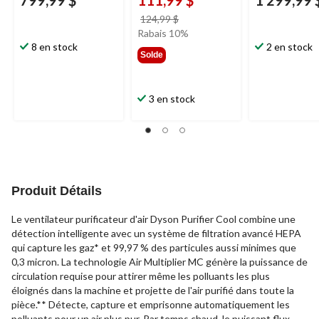
prix
124,99 $
était
Rabais 10%
8 en stock
124,99 $
2 en stock
Solde
3 en stock
Produit Détails
Le ventilateur purificateur d'air Dyson Purifier Cool combine une
détection intelligente avec un système de filtration avancé HEPA
qui capture les gaz* et 99,97 % des particules aussi minimes que
0,3 micron. La technologie Air Multiplier MC génère la puissance de
circulation requise pour attirer même les polluants les plus
éloignés dans la machine et projette de l'air purifié dans toute la
pièce.** Détecte, capture et emprisonne automatiquement les
polluants pour un air plus pur. Par temps chaud, le puissant flux