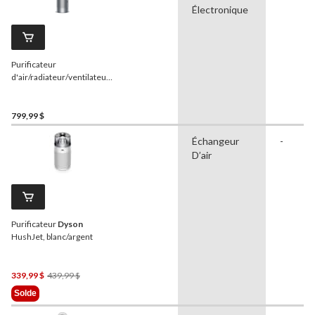
Électronique
Purificateur
d'air/radiateur/ventilateur
sans pales formaldéhyde
Dyson
HP07 Hot + Cool,
élimine les allergènes et
799,99 $
les odeurs, blanc/argent
Échangeur
-
D’air
Purificateur
Dyson
HushJet, blanc/argent
Prix
339,99 $
439,99 $
Était
Solde
439,99 $