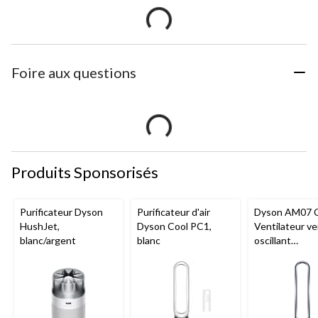
Foire aux questions
Produits Sponsorisés
Purificateur Dyson
Purificateur d'air
Dyson AM07 C
HushJet,
Dyson Cool PC1,
Ventilateur ver
blanc/argent
blanc
oscillant
programmable
télécommande
vitesses,
blanc/argent