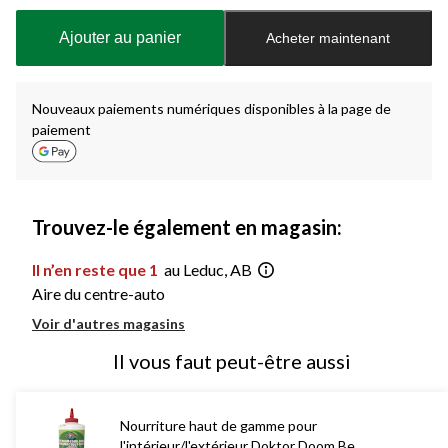
mise
à
Ajouter au panier
Acheter maintenant
jour
à
1
Nouveaux paiements numériques disponibles à la page de
paiement
Trouvez-le également en magasin:
Il n’en reste que 1
au Leduc, AB
Aire du centre-auto
Voir d'autres magasins
Il vous faut peut-être aussi
Nourriture haut de gamme pour
l'intérieur/l'extérieur Doktor Doom Be