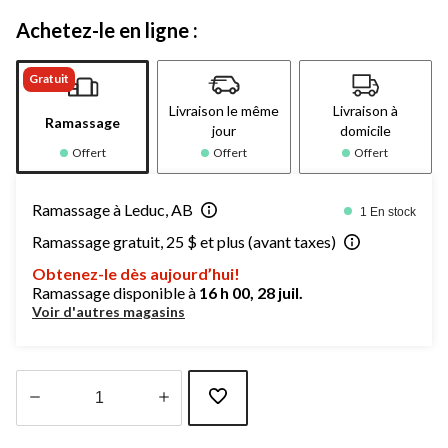
Achetez-le en ligne :
Gratuit
Livraison le même
Livraison à
Ramassage
jour
domicile
Offert
Offert
Offert
Ramassage à Leduc, AB
1 En stock
Ramassage gratuit, 25 $ et plus (avant taxes)
Obtenez-le dès aujourd’hui!
Ramassage disponible à
16 h 00, 28 juil.
Voir d'autres magasins
Quantité