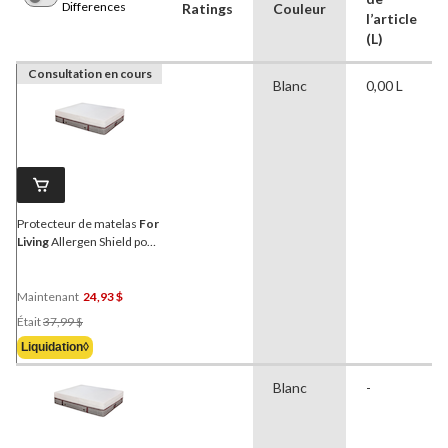
Differences
Ratings
Couleur
l’article
(L)
Consultation en cours
Blanc
0,00 L
Protecteur de matelas
For
Living
Allergen Shield pour
punaises de lit, simple,
blanc
Maintenant
24,93 $
Prix
Était
37,99 $
Était
Liquidation◊
37,99 $
Blanc
-