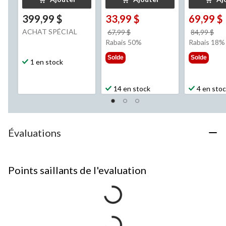
399,99 $
33,99 $
69,99 $
ACHAT SPÉCIAL
prix
pri
67,99 $
84,99 $
était
éta
Rabais 50%
Rabais 18%
67,99 $
84,
Solde
Solde
1 en stock
14 en stock
4 en sto
Évaluations
Points saillants de l'evaluation