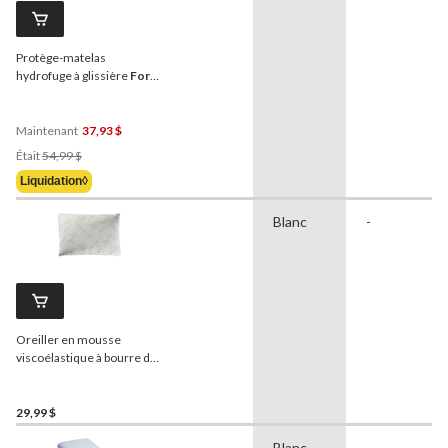
Protège-matelas
hydrofuge à glissière
For
Living
Allergen Shield, très
grand 2 places, blanc
Maintenant
37,93 $
Prix
Était
54,99 $
Était
Liquidation◊
54,99 $
Blanc
-
Oreiller en mousse
viscoélastique à bourre de
lambeaux
For Living
29,99 $
Blanc
-