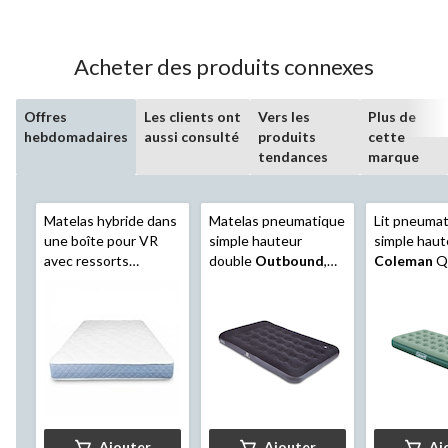
Acheter des produits connexes
Offres
Les clients ont
Vers les
Plus de
hebdomadaires
aussi consulté
produits
cette
tendances
marque
Matelas hybride dans
Matelas pneumatique
Lit pneuma
une boîte pour VR
simple hauteur
simple haut
avec ressorts
double
Outbound
,
Coleman
Q
ensachés
Springwall
,
pompe à pied et
avec pompe,
grand lit, 10 po, blanc
oreiller intégré
Ajouter
Ajouter
Aj