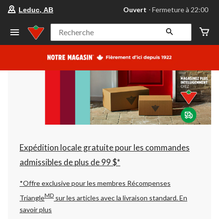
votre
Ouvert
⋅ Fermeture à 22:00
Leduc, AB
magasin
préféré
est
Recherche
Leduc,
AB,
courament
Ouvert,
Fermeture
à
à
22:00
cliquer
pour
changer
Expédition locale gratuite pour les commandes
admissibles de plus de 99 $*
*Offre exclusive pour les membres Récompenses
MD
Triangle
sur les articles avec la livraison standard.
En
savoir plus