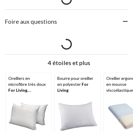
Foire aux questions
4 étoiles et plus
Oreillers en
Bourre pour oreiller
Oreiller ergo
microfibre très doux
en polyester
For
en mousse
For Living
,
Living
viscoélastiqu
standard/grand, 28 x
For Living
ave
20 po, paq. 2
housse Coolm
standard, 25 x