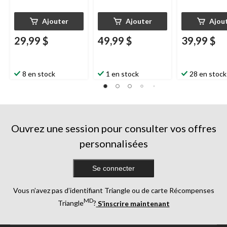
Ajouter
Ajouter
Ajou
29,99 $
49,99 $
39,99 $
8 en stock
1 en stock
28 en stock
Ouvrez une session pour consulter vos offres
personnalisées
Se connecter
Vous n’avez pas d’identifiant Triangle ou de carte Récompenses
MD
Triangle
?
S’inscrire maintenant