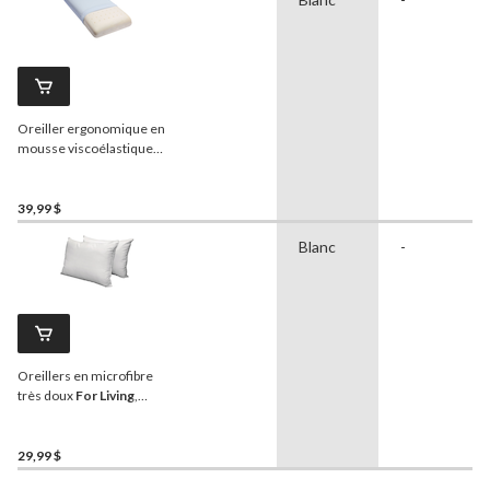
Oreiller ergonomique en
mousse viscoélastique
aérée
For Living
avec
housse Coolmax,
standard, 25 x 16 po
39,99 $
Blanc
-
Oreillers en microfibre
très doux
For Living
,
standard/grand, 28 x 20 po,
paq. 2
29,99 $