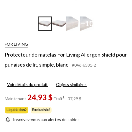
+10
FOR LIVING
Protecteur de matelas For Living Allergen Shield pour
punaises de lit, simple, blanc
#046-6581-2
Voir détails du produit
Objets similaires
24,93 $
prix
±
Maintenant
Était
37,99 $
était
37,99 $
Liquidation◊
Exclusivité
Inscrivez-vous aux alertes de soldes