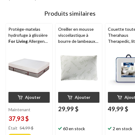
Produits similaires
Protège-matelas
Oreiller en mousse
Couette toute
hydrofuge à glissière
viscoélastique à
Therahaus
For Living
Allergen
bourre de lambeaux
Therapedic, lit
Shield, très grand 2
For Living
blanc
places, blanc
Ajouter
Ajouter
Ajou
29,99 $
49,99 $
Maintenant
37,93 $
prix
Était
54,99 $
60 en stock
2 en stock
était