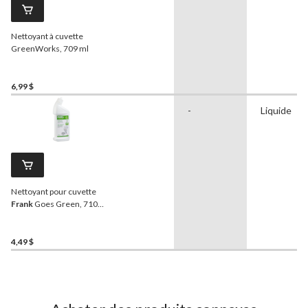
Nettoyant à cuvette
GreenWorks, 709 ml
6,99 $
-
Liquide
Nettoyant pour cuvette
Frank
Goes Green, 710
mL, sans chlore, parfumé à
la menthe
4,49 $