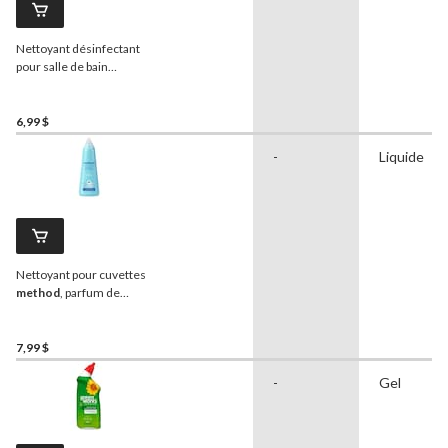
Nettoyant désinfectant
pour salle de bain
GreenWorks, 946 mL
6,99 $
-
Liquide
Nettoyant pour cuvettes
method
, parfum de
menthe verte, 709 mL
7,99 $
-
Gel