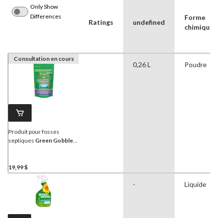
Only Show
Differences
Forme
Ratings
undefined
chimique
Consultation en cours
0,26 L
Poudre
Produit pour fosses
septiques
Green Gobbler
Septic Saver
19,99 $
-
Liquide