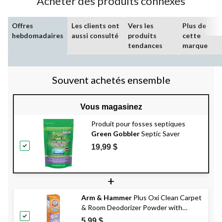
Acheter des produits connexes
Offres
Les clients ont
Vers les
Plus de
hebdomadaires
aussi consulté
produits
cette
tendances
marque
Souvent achetés ensemble
Vous magasinez
Produit pour fosses septiques
Green Gobbler
Septic Saver
19,99 $
+
Arm & Hammer
Plus Oxi Clean Carpet
& Room Deodorizer Powder with
Vaccum Booster, 700-g
5,99 $