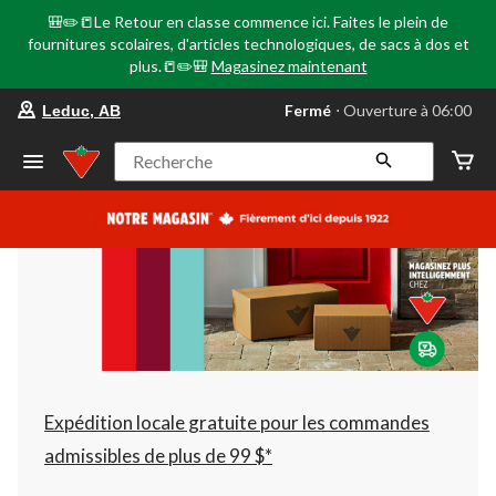
🎒✏️📒Le Retour en classe commence ici. Faites le plein de
fournitures scolaires, d'articles technologiques, de sacs à dos et
plus.📒✏️🎒
Magasinez maintenant
votre
Fermé
⋅ Ouverture à 06:00
Leduc, AB
magasin
préféré
est
Recherche
Leduc,
AB,
courament
Fermé,
Ouverture
à
à
06:00
cliquer
pour
changer
Expédition locale gratuite pour les commandes
admissibles de plus de 99 $*