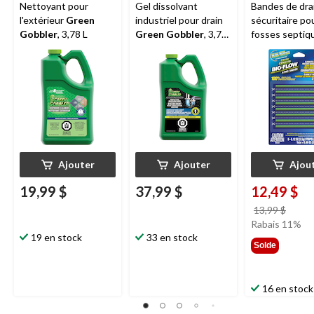
Nettoyant pour
Gel dissolvant
Bandes de dra
l'extérieur
Green
industriel pour drain
sécuritaire po
Gobbler
, 3,78 L
Green Gobbler
, 3,78
fosses septiq
L
Green Gobbl
Flow, paq. 8 x 
Ajouter
Ajouter
Ajou
19,99 $
37,99 $
12,49 $
prix
13,99 $
était
Rabais 11%
19 en stock
33 en stock
13,99
Solde
16 en stock