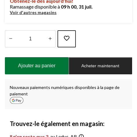
Obtenez-le dès aujourd’hui!
Ramassage disponible à
09 h 00, 31 juil.
Voir d'autres magasins
Quantité
mise
à
Ajouter au panier
Acheter maintenant
jour
à
1
Nouveaux paiements numériques disponibles à la page de
paiement
Trouvez-le également en magasin:
Il n’en reste que 3
au Leduc, AB