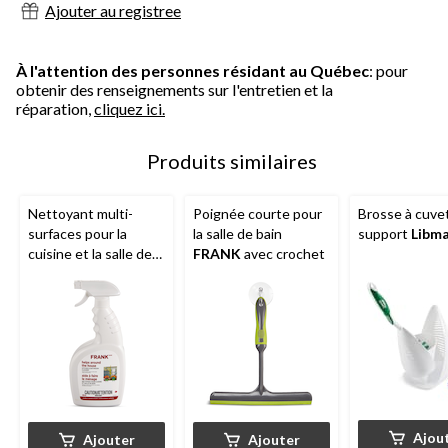
Ajouter au registree
À l'attention des personnes résidant au Québec
: pour
obtenir des renseignements sur l'entretien et la
réparation,
cliquez ici.
Produits similaires
Nettoyant multi-
Poignée courte pour
Brosse à cuve
surfaces pour la
la salle de bain
support
Libm
cuisine et la salle de
FRANK
avec crochet
bain
FRANK
,
agrumes, 650 mL
Ajou
Ajouter
Ajouter