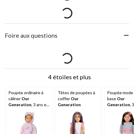
Foire aux questions
4 étoiles et plus
Poupée ordinaire à
Têtes de poupées à
Poupée mode
câliner
Our
coiffer
Our
base
Our
Generation
, 3 ans et
Generation
Generation
, 
plus, 18 po
plus, Mei, 18 p