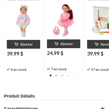
plus, 18 po
plus
Ajouter
Ajouter
Ajou
24,99 $
39,99 $
39,99 $
7 en stock
4 en stock
17 en stock
Produit Détails
Caractéristiques