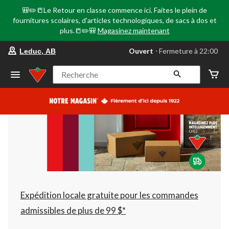
🎒✏️📒Le Retour en classe commence ici. Faites le plein de
fournitures scolaires, d'articles technologiques, de sacs à dos et
plus.📒✏️🎒
Magasinez maintenant
votre
Ouvert
⋅ Fermeture à 22:00
Leduc, AB
magasin
préféré
est
Recherche
Leduc,
AB,
courament
Ouvert,
Fermeture
à
à
22:00
cliquer
pour
changer
Expédition locale gratuite pour les commandes
admissibles de plus de 99 $*