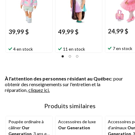
24,99 $
39,99 $
49,99 $
7 en stock
4 en stock
11 en stock
À l'attention des personnes résidant au Québec
: pour
obtenir des renseignements sur l'entretien et la
réparation,
cliquez ici.
Produits similaires
Poupée ordinaire à
Accessoires de luxe
Accessoires p
câliner
Our
Our Generation
d'animaux
Ou
Generation
, 3 ans et
Generation
, 