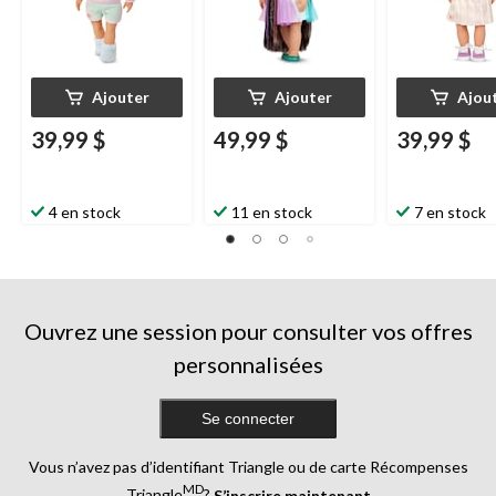
Ajouter
Ajouter
Ajou
39,99 $
49,99 $
39,99 $
4 en stock
11 en stock
7 en stock
Ouvrez une session pour consulter vos offres
personnalisées
Se connecter
Vous n’avez pas d’identifiant Triangle ou de carte Récompenses
MD
Triangle
?
S’inscrire maintenant