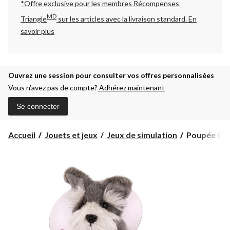
*Offre exclusive pour les membres Récompenses
MD
Triangle
sur les articles avec la livraison standard.
En
savoir plus
Ouvrez une session pour consulter vos offres personnalisées
Vous n’avez pas de compte?
Adhérez maintenant
Se connecter
Poupée
Accueil
Jouets et jeux
Jeux de simulation
Poupée Our 
Our
Generation,
vétérinaire
Anais