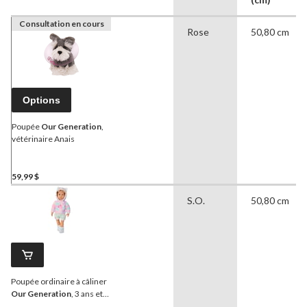
Consultation en cours
Rose
50,80 cm
Options
Poupée
Our Generation
,
vétérinaire Anais
59,99 $
S.O.
50,80 cm
Poupée ordinaire à câliner
Our Generation
, 3 ans et
plus, 18 po