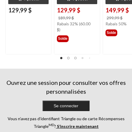
129,99 $
129,99 $
149,99 $
prix
prix
189,99 $
299,99 $
était
étai
Rabais 32% (60.00
Rabais 50%
189,99 $
299,
$)
Solde
Solde
Ouvrez une session pour consulter vos offres
personnalisées
Se connecter
Vous n’avez pas d’identifiant Triangle ou de carte Récompenses
MD
Triangle
?
S’inscrire maintenant