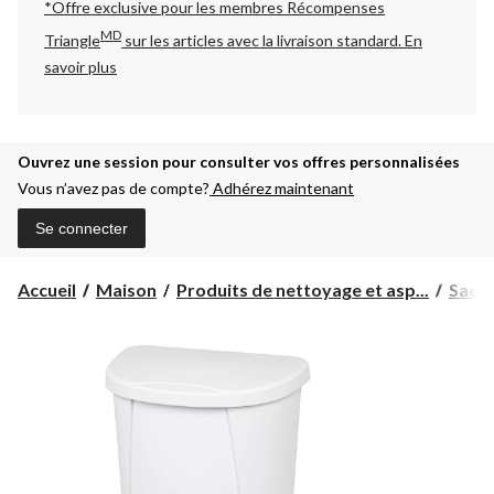
*Offre exclusive pour les membres Récompenses
MD
Triangle
sur les articles avec la livraison standard.
En
savoir plus
Ouvrez une session pour consulter vos offres personnalisées
Vous n’avez pas de compte?
Adhérez maintenant
Se connecter
Accueil
Maison
Produits de nettoyage et asp...
Sacs 