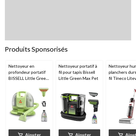
Produits Sponsorisés
Nettoyeur en
Nettoyeur portatif à
Nettoyeur hu
profondeur portatif
fil pour tapis Bissell
planchers dur
BISSELL Little Green
Little Green Max Pet
fil Tineco Lite
Mini avec fil pour
tapis et tissus
d'ameublement
Ajouter
Ajouter
Ajou