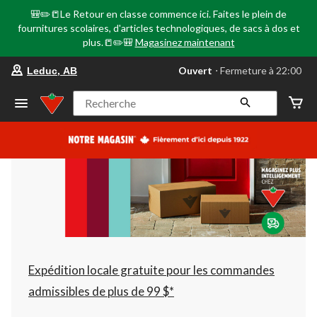
🎒✏️📒Le Retour en classe commence ici. Faites le plein de
fournitures scolaires, d'articles technologiques, de sacs à dos et
plus.📒✏️🎒
Magasinez maintenant
votre
Ouvert
⋅ Fermeture à 22:00
Leduc, AB
magasin
préféré
est
Recherche
Leduc,
AB,
courament
Ouvert,
Fermeture
à
à
22:00
cliquer
pour
changer
Expédition locale gratuite pour les commandes
admissibles de plus de 99 $*