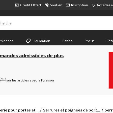
Accédez a
Crédit Offert
Soutien
Inscription
cherche
es hebdo
Liquidation
Patios
Pneus
L’ét
mmandes admissibles de plus
MD
e
sur les articles avec la livraison
erie pour portes et...
Serrures et poignées de port...
Serr