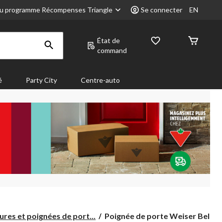
u programme Récompenses Triangle
Se connecter
EN
État de
command
é
Party City
Centre-auto
Poignée
ures et poignées de port...
Poignée de porte Weiser Belm..