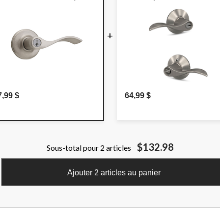
rte d'entrée, chambre à
ucher, salle de bain et
reau, nickel satiné
+
7,99 $
64,99 $
$132.98
Sous-total pour 2 articles
Ajouter 2 articles au panier