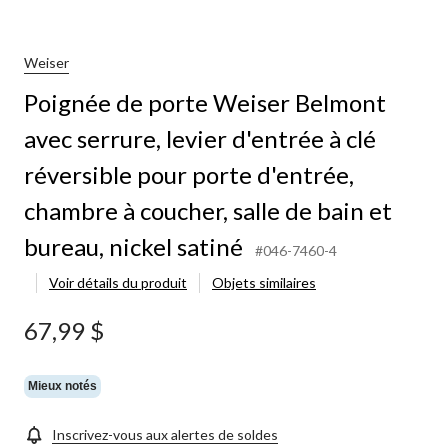
de
porte
Weiser
Belmont
Weiser
avec
Poignée de porte Weiser Belmont
serrure,
levier
avec serrure, levier d'entrée à clé
d'entrée
à
réversible pour porte d'entrée,
clé
réversible
chambre à coucher, salle de bain et
pour
porte
bureau, nickel satiné
#046-7460-4
d'entrée,
chambre
Voir détails du produit
Objets similaires
à
coucher,
67,99 $
salle
de
bain
et
Mieux notés
bureau,
nickel
Inscrivez-vous aux alertes de soldes
satiné