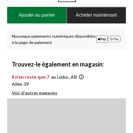
Quantité
mise
Ajouter au panier
Acheter maintenant
à
jour
à
1
Nouveaux paiements numériques disponibles
à la page de paiement
Trouvez-le également en magasin:
Il n’en reste que 7
au Leduc, AB
Allée 39
Voir d'autres magasins