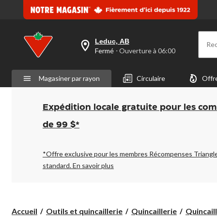
Leduc, AB
Re
votre
Fermé
⋅ Ouverture à 06:00
magasin
préféré
est
Magasiner par rayon
Circulaire
Offr
Leduc,
AB,
courament
Fermé,
Expédition locale gratuite pour les co
Ouverture
à
de 99 $*
à
06:00
cliquer
pour
*Offre exclusive pour les membres Récompenses Triangl
changer
standard.
En savoir plus
Accueil
Outils et quincaillerie
Quincaillerie
Quincaill