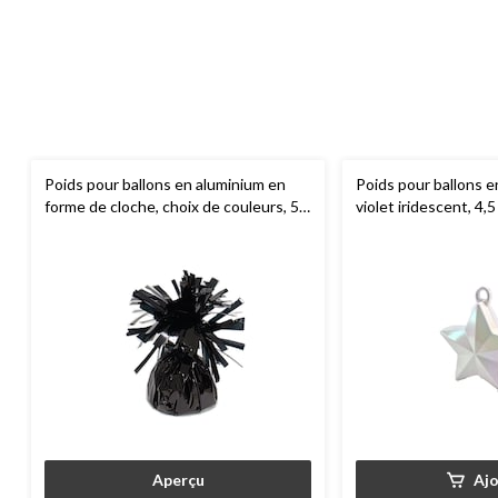
Poids pour ballons en aluminium en
Poids pour ballons en
forme de cloche, choix de couleurs, 5
violet iridescent, 4,5
po, pour anniversaire/remise de
anniversaire/remise
diplôme/veille du jour de l'An
Aperçu
Aj