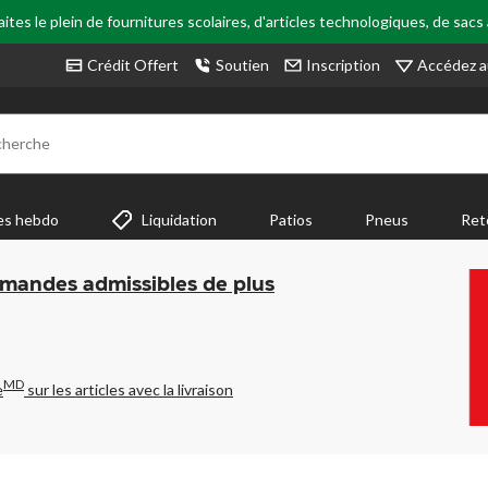
tes le plein de fournitures scolaires, d'articles technologiques, de sacs
Accédez a
Crédit Offert
Soutien
Inscription
cherche
es hebdo
Liquidation
Patios
Pneus
Ret
mmandes admissibles de plus
MD
e
sur les articles avec la livraison