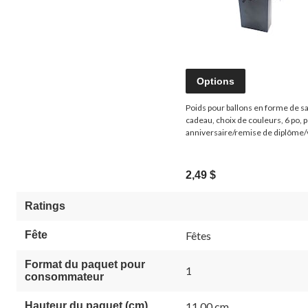
Options
Poids pour ballons en forme de s
cadeau, choix de couleurs, 6 po, 
anniversaire/remise de diplôme/v
du jour de l'An
2,49 $
Ratings
Fête
Fêtes
Format du paquet pour
1
consommateur
Hauteur du paquet (cm)
11,00 cm