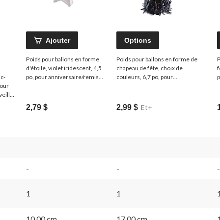
Ajouter
Options
Poids pour ballons en forme
Poids pour ballons en forme de
P
d'étoile, violet iridescent, 4,5
chapeau de fête, choix de
f
ac-
po, pour anniversaire/remise
couleurs, 6,7 po, pour
p
pour
de diplôme
anniversaire/remise de diplôme
d
eille
2,79 $
2,99 $
Et+
-
-
-
1
1
10,00 cm
17,00 cm