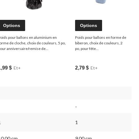
Options
Options
oids pour ballons en aluminium en
Poids pour ballons en forme de
orme de cloche, choix de couleurs, 5 po,
biberon, choix de couleurs, 2
our anniversaire/remise de
po, pour fête
iplôme/veille du jour de l'An
prénatale/dévoilement de sexe
1,99 $
Et+
2,79 $
Et+
-
1
1
10,00 cm
9,00 cm