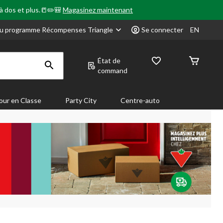
 à dos et plus.📒✏️🎒
Magasinez maintenant
u programme Récompenses Triangle
Se connecter
EN
État de
command
our en Classe
Party City
Centre-auto