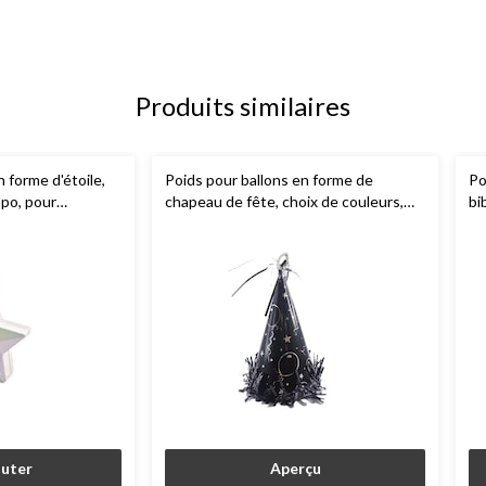
Produits similaires
 forme d'étoile,
Poids pour ballons en forme de
Po
 po, pour
chapeau de fête, choix de couleurs,
bi
 de diplôme
6,7 po, pour anniversaire/remise de
fê
diplôme
outer
Aperçu