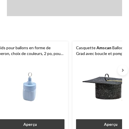
ids pour ballons en forme de
Casquette
Amscan
Balloon e
beron, choix de couleurs, 2 po, pour
Grad avec boucle et pompon
te prénatale/dévoilement de sexe
remise des diplômes, 1,75 x 4
Aperçu
Aperçu