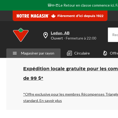
🎒✏️📒Le Retour en classe commence ici. Fai
Leduc, AB
Re
votre
Ouvert
⋅ Fermeture à 22:00
magasin
préféré
est
Magasiner par rayon
Circulaire
Offr
Leduc,
AB,
courament
Ouvert,
Expédition locale gratuite pour les co
Fermeture
à
de 99 $*
à
22:00
cliquer
pour
*Offre exclusive pour les membres Récompenses Triangl
changer
standard.
En savoir plus