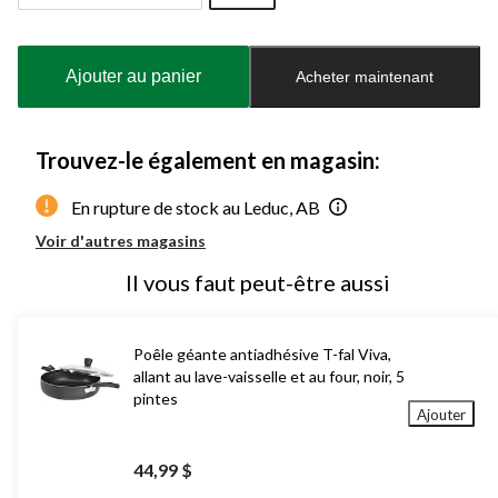
Quantité
mise
à
Ajouter au panier
Acheter maintenant
jour
à
1
Trouvez-le également en magasin:
En rupture de stock au Leduc, AB
Voir d'autres magasins
Il vous faut peut-être aussi
Poêle géante antiadhésive T-fal Viva,
allant au lave-vaisselle et au four, noir, 5
pintes
Ajouter
44,99 $