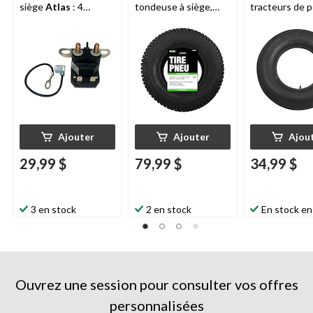
siège
Atlas
: 4
tondeuse à siège,
tracteurs de 
broches avec mise à
600 lb, 16 x 6,50 po
et pneus de V
la terre
taille universel
Ajouter
Ajouter
Ajou
29,99 $
79,99 $
34,99 $
3 en stock
2 en stock
En stock en
Ouvrez une session pour consulter vos offres
personnalisées