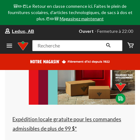
🎒✏️📒Le Retour en classe commence ici. Faites le plein de
fournitures scolaires, d'articles technologiques, de sacs à dos et
plus.📒✏️🎒
Magasinez maintenant
votre
Ouvert
⋅ Fermeture à 22:00
Leduc, AB
magasin
préféré
est
Recherche
Leduc,
AB,
courament
Ouvert,
Fermeture
à
à
22:00
cliquer
pour
changer
Expédition locale gratuite pour les commandes
admissibles de plus de 99 $*