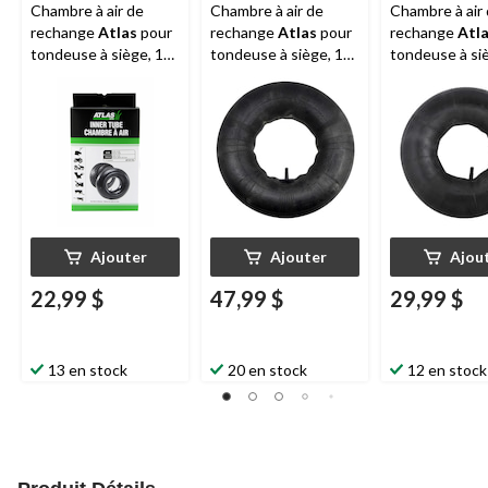
Chambre à air de
Chambre à air de
Chambre à air
rechange
Atlas
pour
rechange
Atlas
pour
rechange
Atl
tondeuse à siège, 13
tondeuse à siège, 18
tondeuse à si
x 5 po
x 9,5 po et 20 x 8 po
équipement
extérieur, 15 x
Ajouter
Ajouter
Ajou
22,99 $
47,99 $
29,99 $
13 en stock
20 en stock
12 en stock