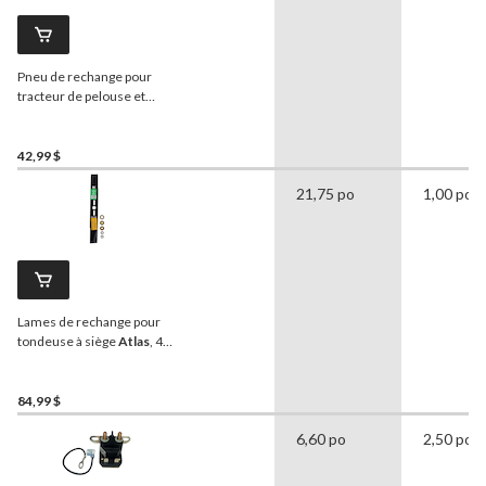
Pneu de rechange pour
tracteur de pelouse et
jardin
Atlas
, 13 x 5-6 po
42,99 $
21,75 po
1,00 po
Lames de rechange pour
tondeuse à siège
Atlas
, 42
po, noir
84,99 $
6,60 po
2,50 po