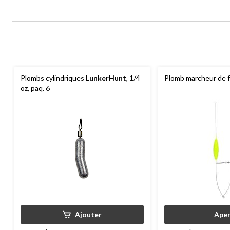
Plombs cylindriques
LunkerHunt
, 1/4
Plomb marcheur de 
oz, paq. 6
Ajouter
Aper