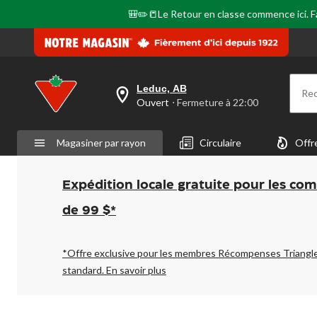
🎒✏️📒Le Retour en classe commence ici. Fai
Leduc, AB
Re
votre
Ouvert
⋅ Fermeture à 22:00
magasin
préféré
est
Magasiner par rayon
Circulaire
Offr
Leduc,
AB,
courament
Ouvert,
Expédition locale gratuite pour les co
Fermeture
à
de 99 $*
à
22:00
cliquer
pour
*Offre exclusive pour les membres Récompenses Triangl
changer
standard.
En savoir plus