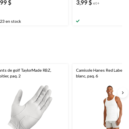
,99 $
3,99 $
et+
23 en stock
nts de golf TaylorMade RBZ,
Camisole Hanes Red Label, 
oitier, paq. 2
blanc, paq. 6