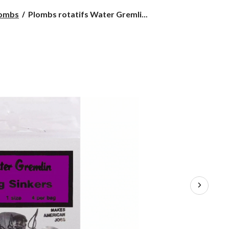
Plombs
ombs
Plombs rotatifs Water Gremli...
rotatifs
Water
Gremlin
Dipsey,
paq.
5