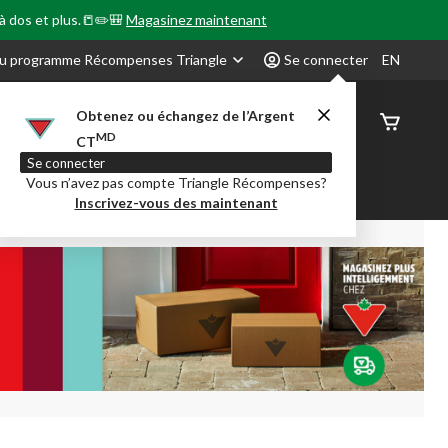
 à dos et plus.📒✏️🎒
Magasinez maintenant
u programme Récompenses Triangle
Se connecter
EN
Obtenez ou échangez de l’Argent
État de
MD
CT
command
Se connecter
Vous n’avez pas compte Triangle Récompenses?
our en Classe
Party City
Centre-auto
Inscrivez-vous des maintenant