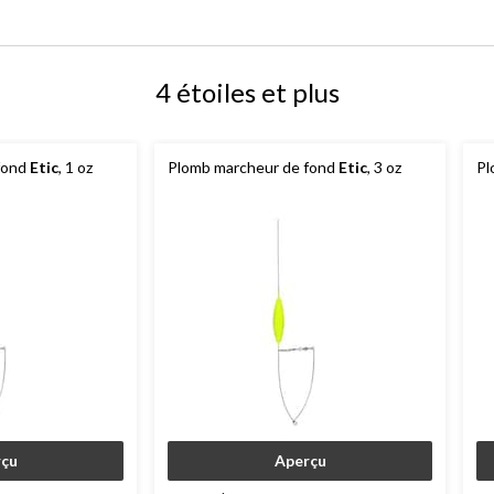
4 étoiles et plus
fond
Etic
, 1 oz
Plomb marcheur de fond
Etic
, 3 oz
Pl
çu
Aperçu