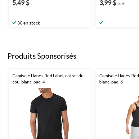
5,49 $
3,99 $
et+
30 en stock
Produits Sponsorisés
Camisole Hanes Red Label, col ras du
Camisole Hanes Red
cou, blanc, paq. 4
blanc, paq. 6