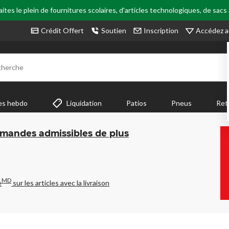
tes le plein de fournitures scolaires, d'articles technologiques, de sacs
Accédez a
Crédit Offert
Soutien
Inscription
cherche
es hebdo
Liquidation
Patios
Pneus
Ret
mmandes admissibles de plus
MD
e
sur les articles avec la livraison