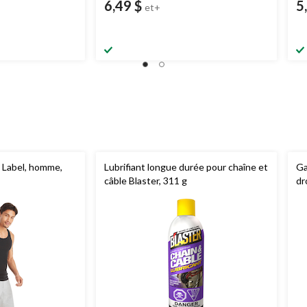
6,49 $
5
et+
 Label, homme,
Lubrifiant longue durée pour chaîne et
Ga
câble Blaster, 311 g
dr