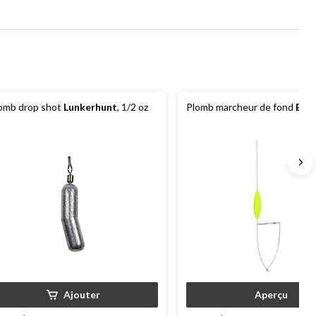
omb drop shot
Lunkerhunt
, 1/2 oz
Plomb marcheur de fond
Etic
Ajouter
Aperçu