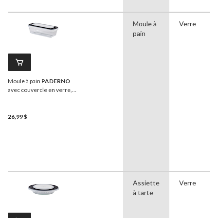
Moule à
Verre
pain
Moule à pain
PADERNO
avec couvercle en verre,
1,5 L
26,99 $
Assiette
Verre
à tarte