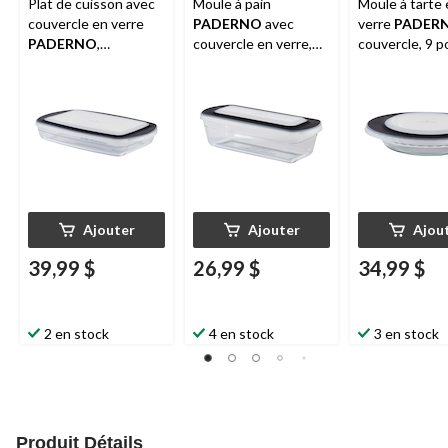
Plat de cuisson avec
Moule à pain
Moule à tarte
couvercle en verre
PADERNO
avec
verre
PADER
PADERNO
,
couvercle en verre,
couvercle, 9 po
rectangulaire,
1,5 L
pinte
2,8 pintes
Ajouter
Ajouter
Ajou
39,99 $
26,99 $
34,99 $
2 en stock
4 en stock
3 en stock
Produit Détails