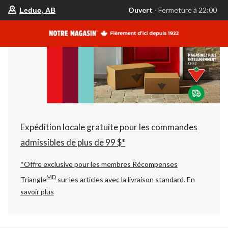
votre
Ouvert
⋅ Fermeture à 22:00
Leduc, AB
magasin
préféré
est
Leduc,
AB,
courament
Ouvert,
Fermeture
à
à
22:00
cliquer
pour
changer
Expédition locale gratuite pour les commandes
admissibles de plus de 99 $*
*Offre exclusive pour les membres Récompenses
MD
Triangle
sur les articles avec la livraison standard.
En
savoir plus