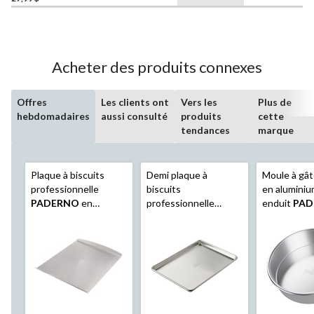
Acheter des produits connexes
Offres
Les clients ont
Vers les
Plus de
hebdomadaires
aussi consulté
produits
cette
tendances
marque
Plaque à biscuits
Demi plaque à
Moule à gâ
professionnelle
biscuits
en alumini
PADERNO
en
professionnelle
enduit
PAD
aluminium non enduit,
PADERNO
en
série Profes
grand, 16 x 14 po
aluminium non enduit,
9 po
18 x 13 po