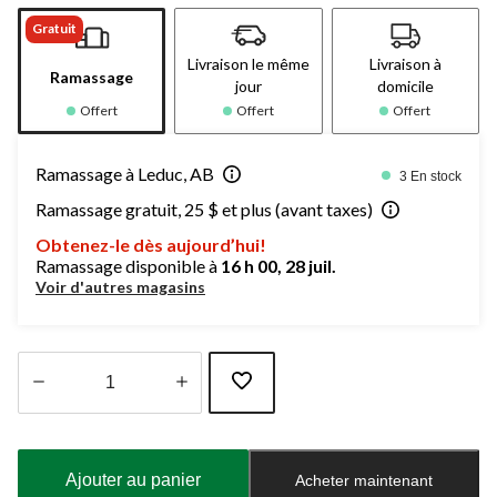
Gratuit
Livraison le même
Livraison à
Ramassage
jour
domicile
Offert
Offert
Offert
Ramassage à Leduc, AB
3 En stock
Ramassage gratuit, 25 $ et plus (avant taxes)
Obtenez-le dès aujourd’hui!
Ramassage disponible à
16 h 00, 28 juil.
Voir d'autres magasins
Quantité
mise
à
Ajouter au panier
Acheter maintenant
jour