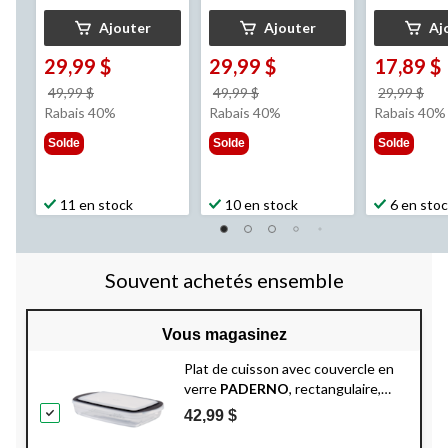
Ajouter
Ajouter
Aj
29,99 $
29,99 $
17,89 $
prix
prix
pri
49,99 $
49,99 $
29,99 $
était
était
éta
Rabais 40%
Rabais 40%
Rabais 40%
49,99 $
49,99 $
29,
Solde
Solde
Solde
11 en stock
10 en stock
6 en sto
Souvent achetés ensemble
Vous magasinez
Plat de cuisson avec couvercle en
verre
PADERNO
, rectangulaire,
3,8 pintes
42,99 $