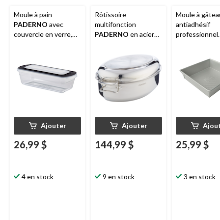
Moule à pain
Rôtissoire
Moule à gâtea
PADERNO
avec
multifonction
antiadhésif
couvercle en verre,
PADERNO
en acier
professionnel
1,5 L
inoxydable 18/10
PADERNO
, 8
avec grille amovible,
16,5 po
Ajouter
Ajouter
Ajou
26,99 $
144,99 $
25,99 $
4 en stock
9 en stock
3 en stock