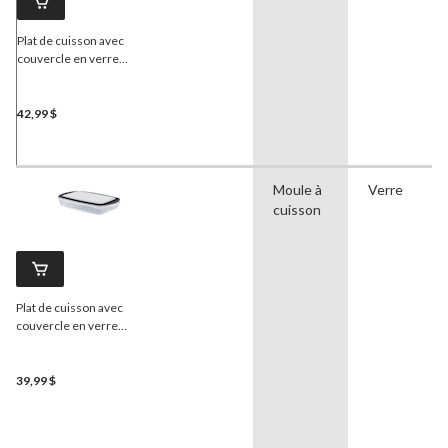
Plat de cuisson avec
couvercle en verre
PADERNO
, rectangulaire,
3,8 pintes
42,99 $
Moule à
Verre
cuisson
Plat de cuisson avec
couvercle en verre
PADERNO
, rectangulaire,
2,8 pintes
39,99 $