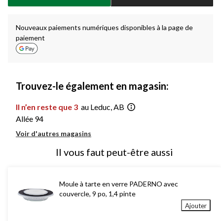
à
1
Nouveaux paiements numériques disponibles à la page de
paiement
Trouvez-le également en magasin:
Il n’en reste que 3
au Leduc, AB
Allée 94
Voir d'autres magasins
Il vous faut peut-être aussi
Moule à tarte en verre PADERNO avec
couvercle, 9 po, 1,4 pinte
Ajouter