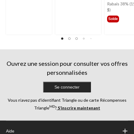
étai
Rabais 38% (1
399,
$)
Solde
Ouvrez une session pour consulter vos offres
personnalisées
Se connecter
Vous n’avez pas d’identifiant Triangle ou de carte Récompenses
MD
Triangle
?
S’inscrire maintenant
Aide