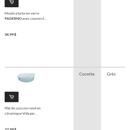
Moule à tarte en verre
PADERNO
avec couvercle,
9 po, 1,4 pinte
34,99 $
Cocotte
Grès
Plat de cuisson rond en
céramique Vida par
PADERNO, bleu
27,99 $