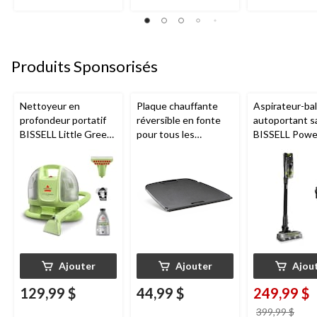
Produits Sponsorisés
Nettoyeur en
Plaque chauffante
Aspirateur-bal
profondeur portatif
réversible en fonte
autoportant sa
BISSELL Little Green
pour tous les
BISSELL Power
Mini avec fil pour
barbecues portatifs
FurGuard Pet 
tapis et tissus
au gaz Napoleon de
d'ameublement
série Q285
Ajouter
Ajouter
Ajou
129,99 $
44,99 $
249,99 $
prix
399,99 $