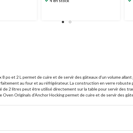
4 en stock
sur
su
5.
5.
9
1
évaluations
év
8 po et 2 L permet de cuire et de servir des gâteaux d'un volume allant j
rfaitement au four et au réfrigérateur. La construction en verre robust
ité de 2 litres peut être utilisé directement sur la table pour servir de
ne Oven Originals d'Anchor Hocking permet de cuire et de servir des gâtea