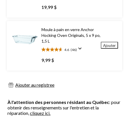
étoile(s)
19,99 $
sur
5.
38
évaluations
Moule à pain en verre Anchor
Hocking Oven Originals, 5 x 9 po,
1,5 L
Ajouter
4.6
(46)
4.6
étoile(s)
9,99 $
sur
5.
46
évaluations
Ajouter au registree
À l'attention des personnes résidant au Québec
: pour
obtenir des renseignements sur l'entretien et la
réparation,
cliquez ici.