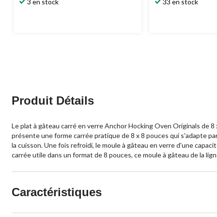
3 en stock
33 en stock
sur
sur
5.
5.
47
46
évaluations
évaluations
Produit Détails
Le plat à gâteau carré en verre Anchor Hocking Oven Originals de 8 x 
présente une forme carrée pratique de 8 x 8 pouces qui s'adapte pa
la cuisson. Une fois refroidi, le moule à gâteau en verre d'une capac
carrée utile dans un format de 8 pouces, ce moule à gâteau de la lig
Caractéristiques