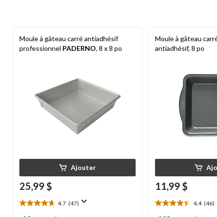
Moule à gâteau carré antiadhésif
Moule à gâteau carr
professionnel
PADERNO
, 8 x 8 po
antiadhésif, 8 po
Ajouter
Aj
25,99 $
11,99 $
4.7
(47)
4.4
(46)
4.7
4.4
étoile(s)
étoile(s)