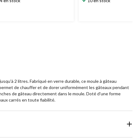
4 en stock
10 en stock
r
sur
5.
21
aluation
évaluations
usqu'à 2 litres. Fabriqué en verre durable, ce moule à gâteau
e permet de chauffer et de dorer uniformément les gâteaux pendant
s tranches de gâteau directement dans le moule. Doté d'une forme
ux carrés en toute fiabilité.