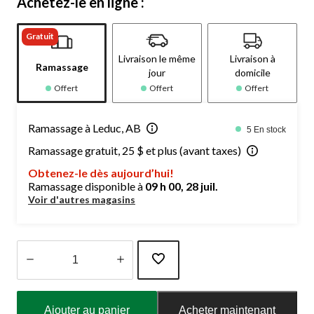
Achetez-le en ligne :
Gratuit
Livraison le même
Livraison à
Ramassage
jour
domicile
Offert
Offert
Offert
Ramassage à Leduc, AB
5 En stock
Ramassage gratuit, 25 $ et plus (avant taxes)
Obtenez-le dès aujourd’hui!
Ramassage disponible à
09 h 00, 28 juil.
Voir d'autres magasins
Quantité
mise
Ajouter au panier
Acheter maintenant
à