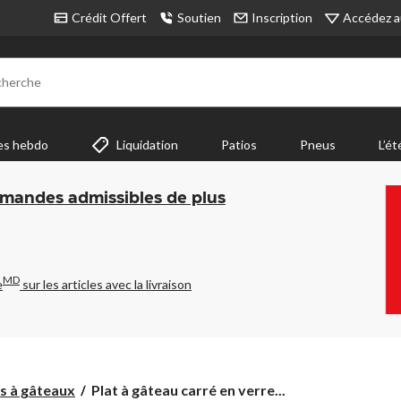
Accédez a
Crédit Offert
Soutien
Inscription
cherche
es hebdo
Liquidation
Patios
Pneus
L’ét
mmandes admissibles de plus
MD
e
sur les articles avec la livraison
Plat
s à gâteaux
Plat à gâteau carré en verre...