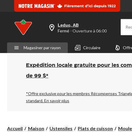
même
page.
Leduc, AB
Re
votre
Fermé
⋅ Ouverture à 06:00
magasin
préféré
est
Magasiner par rayon
Circulaire
Offr
Leduc,
AB,
courament
Fermé,
Expédition locale gratuite pour les co
Ouverture
à
de 99 $*
à
06:00
cliquer
pour
*Offre exclusive pour les membres Récompenses Triangl
changer
standard.
En savoir plus
Accueil
Maison
Ustensiles
Plats de cuisson
Moule