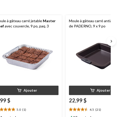
ule à gâteau carré jetable
Master
Moule à gâteau carré antiadh
ef
avec couvercle, 9 po, paq. 3
de PADERNO, 9 x 9 po
Ajouter
Ajouter
,99 $
22,99 $
5.0
(1)
4.5
(21)
0
4.5
oile(s)
étoile(s)