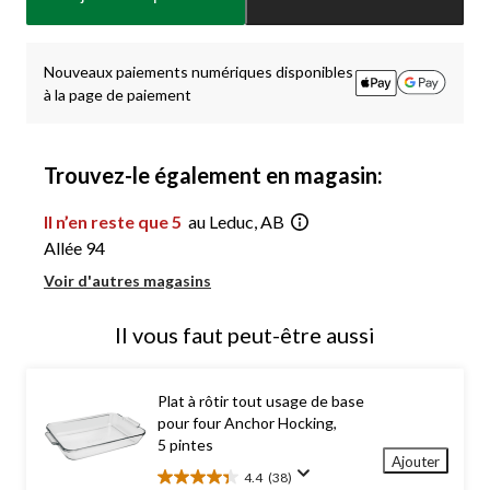
jour
à
1
Nouveaux paiements numériques disponibles
à la page de paiement
Trouvez-le également en magasin:
Il n’en reste que 5
au Leduc, AB
Allée 94
Voir d'autres magasins
Il vous faut peut-être aussi
Plat à rôtir tout usage de base
pour four Anchor Hocking,
5 pintes
Ajouter
4.4
(38)
4.4