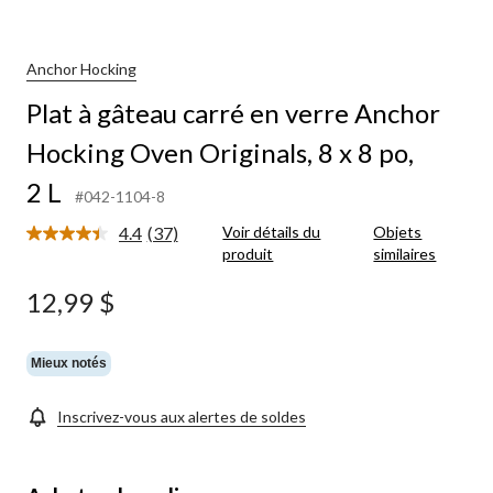
Anchor Hocking
Plat à gâteau carré en verre Anchor
Hocking Oven Originals, 8 x 8 po,
2 L
#042-1104-8
4.4
(37)
Voir détails du
Objets
Lire
produit
similaires
les
37
commentaires.
12,99 $
Lien
vers
la
même
Mieux notés
page.
Inscrivez-vous aux alertes de soldes