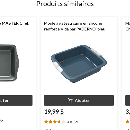
Produits similaires
é
MASTER Chef
,
Moule à gâteau carré en silicone
Mo
renforcé Vida par PADERNO, bleu
Ch
outer
Ajouter
19,99 $
3
3.8
(9)
3.8
5.
étoile(s)
ét