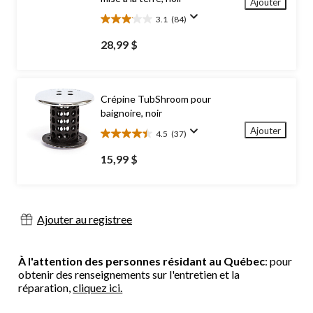
Ajouter
3.1
(84)
3.1
étoile(s)
28,99 $
sur
5.
84
évaluations
Crépine TubShroom pour
baignoire, noir
Ajouter
4.5
(37)
4.5
étoile(s)
15,99 $
sur
5.
37
évaluations
Ajouter au registree
À l'attention des personnes résidant au Québec
: pour
obtenir des renseignements sur l'entretien et la
réparation,
cliquez ici.