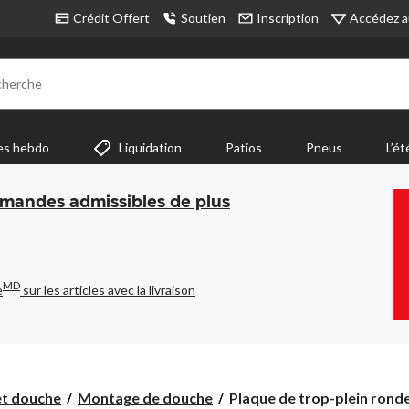
Accédez a
Crédit Offert
Soutien
Inscription
cherche
es hebdo
Liquidation
Patios
Pneus
L’ét
mmandes admissibles de plus
MD
e
sur les articles avec la livraison
Plaque
et douche
Montage de douche
Plaque de trop-plein ronde 