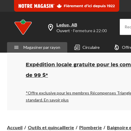
même
page.
Leduc, AB
Re
votre
Ouvert
⋅ Fermeture à 22:00
magasin
préféré
est
Magasiner par rayon
Circulaire
Offr
Leduc,
AB,
courament
Ouvert,
Expédition locale gratuite pour les co
Fermeture
à
de 99 $*
à
22:00
cliquer
pour
*Offre exclusive pour les membres Récompenses Triangl
changer
standard.
En savoir plus
Accueil
Outils et quincaillerie
Plomberie
Baignoire 