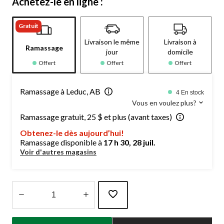
Achetez-le en ligne :
Gratuit
Livraison le même
Livraison à
Ramassage
jour
domicile
Offert
Offert
Offert
Ramassage à Leduc, AB
4 En stock
Vous en voulez plus?
Ramassage gratuit, 25 $ et plus (avant taxes)
Obtenez-le dès aujourd’hui!
Ramassage disponible à
17 h 30, 28 juil.
Voir d'autres magasins
Quantité
mise