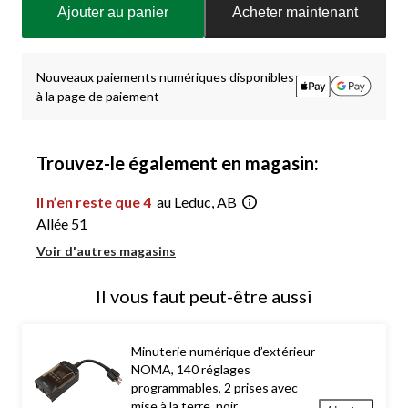
Ajouter au panier
Acheter maintenant
à
jour
à
1
Nouveaux paiements numériques disponibles
à la page de paiement
Trouvez-le également en magasin:
Il n’en reste que 4
au Leduc, AB
Allée 51
Voir d'autres magasins
Il vous faut peut-être aussi
Minuterie numérique d’extérieur
NOMA, 140 réglages
programmables, 2 prises avec
mise à la terre, noir