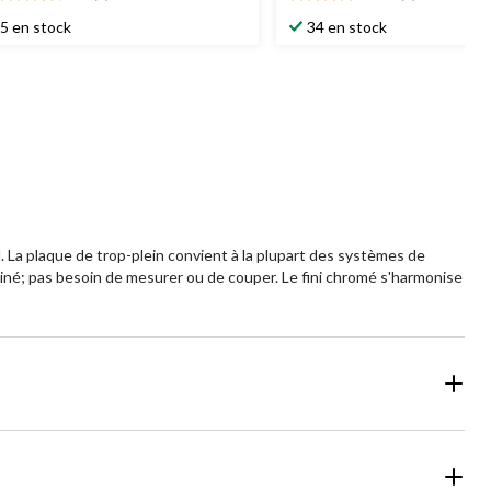
8
4.0
oile(s)
étoile(s)
5 en stock
34 en stock
r
sur
5.
6
aluations
évaluations
l. La plaque de trop-plein convient à la plupart des systèmes de
erminé; pas besoin de mesurer ou de couper. Le fini chromé s'harmonise