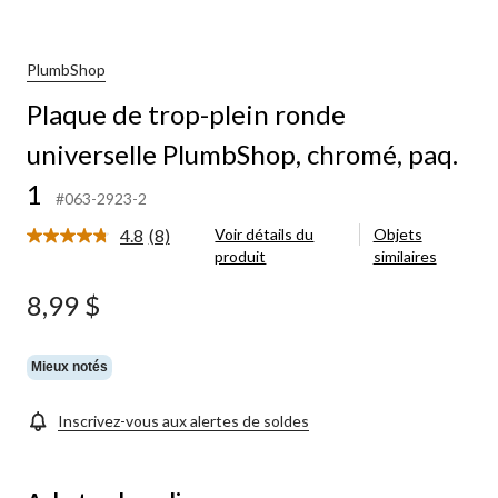
PlumbShop
Plaque de trop-plein ronde
universelle PlumbShop, chromé, paq.
1
#063-2923-2
4.8
(8)
Voir détails du
Objets
Lire
produit
similaires
les
8
commentaires.
8,99 $
Lien
vers
la
même
Mieux notés
page.
Inscrivez-vous aux alertes de soldes