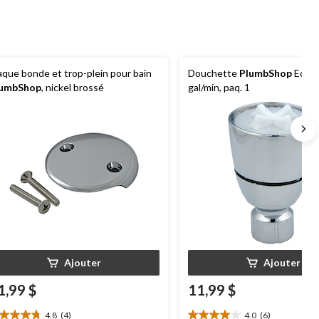
aque bonde et trop-plein pour bain
Douchette
PlumbShop
Econo
lumbShop
, nickel brossé
gal/min, paq. 1
Ajouter
Ajouter
1,99 $
11,99 $
4.8
(4)
4.0
(6)