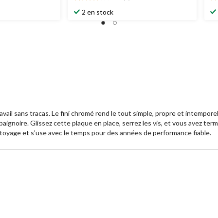
3.5
4.
étoile(s)
ét
2 en stock
sur
su
5.
5.
2
4
évaluations
év
vail sans tracas. Le fini chromé rend le tout simple, propre et intempore
e baignoire. Glissez cette plaque en place, serrez les vis, et vous avez t
nettoyage et s'use avec le temps pour des années de performance fiable.