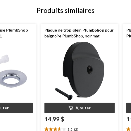
Produits similaires
use
PlumbShop
Plaque de trop-plein
PlumbShop
pour
Pl
 1
baignoire PlumbShop, noir mat
P
outer
Ajouter
14,99 $
1
3.5
(2)