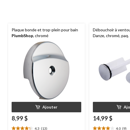
Plaque bonde et trop-plein pour bain
Débouchoir à vento
PlumbShop
, chromé
Danze, chromé, paq.
Ajouter
Aj
8,99 $
14,99 $
4.3
(13)
4.0
(9)