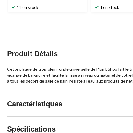
4.3
4.0
étoile(s)
étoile(s)
11 en stock
4 en stock
sur
sur
5.
5.
13
9
évaluations
évaluations
Produit Détails
Cette plaque de trop-plein ronde universelle de PlumbShop fait le tra
vidange de baignoire et facilite la mise à niveau du matériel de votr
à tous les décors de salle de bain, résiste à l'eau, aux produits de 
Caractéristiques
Spécifications