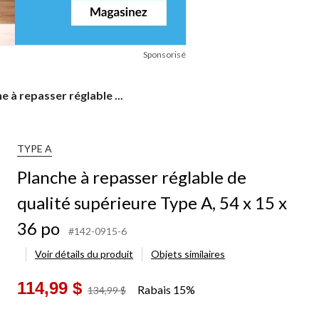
Sponsorisé
e
e à repasser réglable ...
er
le
TYPE A
Planche à repasser réglable de
eure
qualité supérieure Type A, 54 x 15 x
36 po
#142-0915-6
Voir détails du produit
Objets similaires
114,99 $
Rabais 15%
prix
134,99 $
était
134,99 $