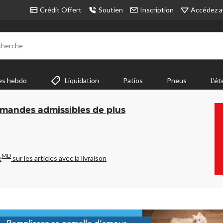
Accédez a
Crédit Offert
Soutien
Inscription
cherche
es hebdo
Liquidation
Patios
Pneus
L’ét
mmandes admissibles de plus
MD
e
sur les articles avec la livraison