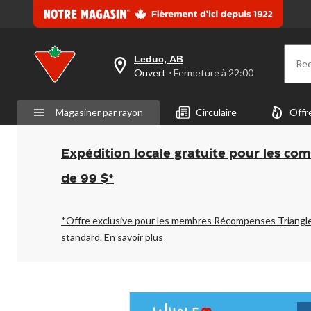
Leduc, AB
Re
votre
Ouvert
⋅ Fermeture à 22:00
magasin
préféré
est
Magasiner par rayon
Circulaire
Offr
Leduc,
AB,
courament
Ouvert,
Expédition locale gratuite pour les co
Fermeture
à
de 99 $*
à
22:00
cliquer
pour
*Offre exclusive pour les membres Récompenses Triangl
changer
standard.
En savoir plus