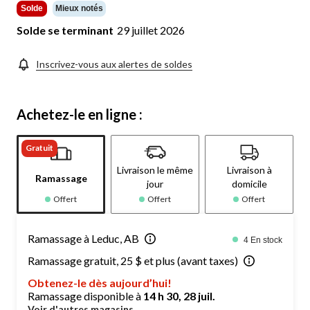
Solde
Mieux notés
Solde se terminant
29 juillet 2026
Inscrivez-vous aux alertes de soldes
Achetez-le en ligne :
Gratuit
Livraison le même
Livraison à
Ramassage
jour
domicile
Offert
Offert
Offert
Ramassage à Leduc, AB
4 En stock
Ramassage gratuit, 25 $ et plus (avant taxes)
Obtenez-le dès aujourd’hui!
Ramassage disponible à
14 h 30, 28 juil.
Voir d'autres magasins