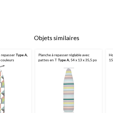
Objets similaires
à repasser
Type A
,
Planche à repasser réglable avec
Ho
s couleurs
pattes en T
Type A
, 54 x 13 x 35,5 po
15