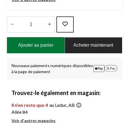
Quantité
mise
Ajouter au panier
Acheter maintenant
à
jour
à
1
Nouveaux paiements numériques disponibles
à la page de paiement
Trouvez-le également en magasin:
Il n’en reste que 4
au Leduc, AB
Allée 84
Voir d'autres magasins