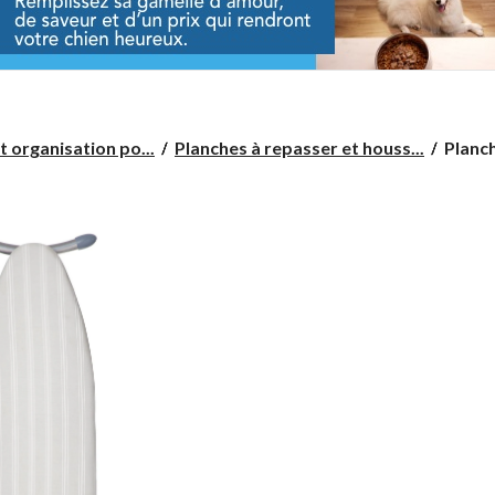
Planch
 organisation po...
Planches à repasser et houss...
Planch
à
repass
réglab
de
qualité
supéri
Type
A,
54
x
15
x
36 po