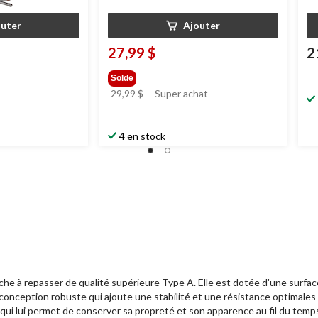
outer
Ajouter
27,99 $
2
Solde
prix
29,99 $
Super achat
était
29,99 $
4 en stock
che à repasser de qualité supérieure Type A. Elle est dotée d'une surf
 conception robuste qui ajoute une stabilité et une résistance optimales 
qui lui permet de conserver sa propreté et son apparence au fil du temp