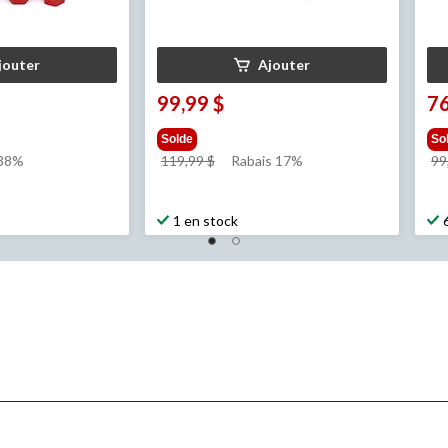
jouter
Ajouter
99,99 $
76
Solde
So
prix
 38%
119,99 $
Rabais 17%
99
était
119,99 $
1 en stock