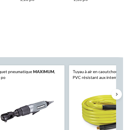
iquet pneumatique
MAXIMUM
,
Tuyau à air en caoutchouc et e
 po
PVC résistant aux intempéries
Mastercraft
, 3/8 po x 50 pi