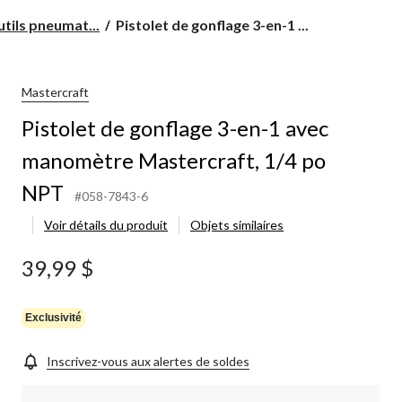
Pistolet
tils pneumat...
Pistolet de gonflage 3-en-1 ...
de
gonflage
3-
en-
Mastercraft
1
Pistolet de gonflage 3-en-1 avec
avec
manomètre
manomètre Mastercraft, 1/4 po
Mastercraft,
1/4
NPT
po
#058-7843-6
NPT
Voir détails du produit
Objets similaires
39,99 $
Exclusivité
Inscrivez-vous aux alertes de soldes