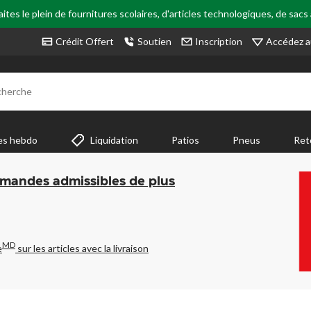
tes le plein de fournitures scolaires, d'articles technologiques, de sacs
Accédez a
Crédit Offert
Soutien
Inscription
cherche
es hebdo
Liquidation
Patios
Pneus
Ret
mmandes admissibles de plus
MD
e
sur les articles avec la livraison