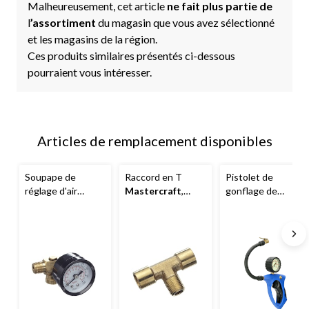
Malheureusement, cet article
ne fait plus partie de
l
’assortiment
du magasin que vous avez sélectionné
et les magasins de la région.
Ces produits similaires présentés ci-dessous
pourraient vous intéresser.
Articles de remplacement disponibles
Soupape de
Raccord en T
Pistolet de
réglage d'air
Mastercraft
,
gonflage de
Mastercraft
avec
laiton, 1/4 po NPT
qualité supérieure
manomètre, 1⁄4 po
et adaptateurs
NPT
Mastercraft