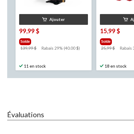
Ajouter
A
99,99 $
15,99 $
Solde
Solde
prix
prix
139,99 $
Rabais 29% (40.00 $)
25,99 $
Rabais
était
était
139,99 $
25,99 $
11 en stock
18 en stock
Évaluations