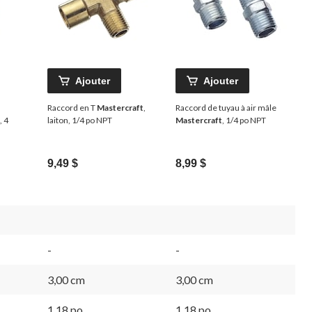
Ajouter
Ajouter
Raccord en T
Mastercraft
,
Raccord de tuyau à air mâle
, 4
laiton, 1/4 po NPT
Mastercraft
, 1/4 po NPT
9,49 $
8,99 $
-
-
3,00 cm
3,00 cm
1,18 po
1,18 po