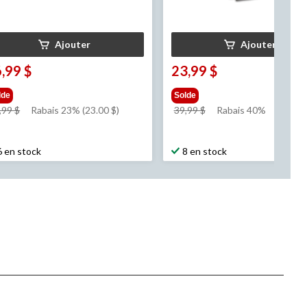
Ajouter
Ajouter
,99 $
23,99 $
lde
Solde
prix
prix
,99 $
Rabais 23% (23.00 $)
39,99 $
Rabais 40%
était
était
99,99 $
39,99 $
6 en stock
8 en stock