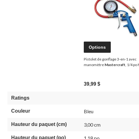
Options
Pistolet de gonflage 3-en-1 avec
manomètre
Mastercraft
, 1/4 po
39,99 $
Ratings
Couleur
Bleu
Hauteur du paquet (cm)
3,00 cm
Hauteur du paquet (po)
1,18 po