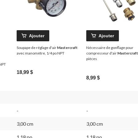
Ajouter
Ajouter
Soupape de réglage d'air
Mastercraft
Nécessaire de gonflage pour
avec manomètre, 1⁄4 po NPT
compresseur d'air
Mastercraft
pièces
 NPT
18,99 $
8,99 $
-
-
3,00 cm
3,00 cm
1,18 po
1,18 po