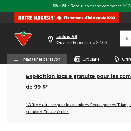
🎒✏️📒Le Retour en classe commence ici. Fai
Leduc, AB
Re
votre
Ouvert
⋅ Fermeture à 22:00
magasin
préféré
est
Magasiner par rayon
Circulaire
Offr
Leduc,
AB,
courament
Ouvert,
Expédition locale gratuite pour les co
Fermeture
à
de 99 $*
à
22:00
cliquer
pour
*Offre exclusive pour les membres Récompenses Triangl
changer
standard.
En savoir plus