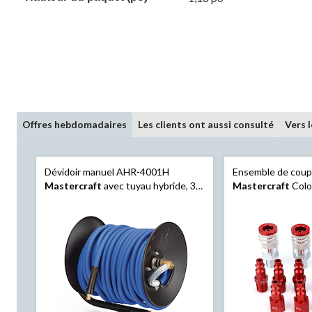
Offres hebdomadaires
Les clients ont aussi consulté
Vers 
Dévidoir manuel AHR-4001H
Ensemble de coupl
Mastercraft
avec tuyau hybride, 3/8
Mastercraft
Colou
po x 100 pi