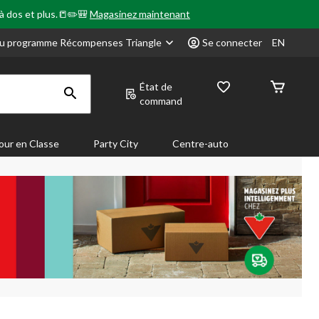
 à dos et plus.📒✏️🎒
Magasinez maintenant
u programme Récompenses Triangle
Se connecter
EN
État de
command
our en Classe
Party City
Centre-auto