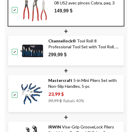
08 US2 avec pinces Cobra, paq. 3
149,99 $
+
Channellock
® Tool Roll-8
Professional Tool Set with Tool Roll, 8-
pc
299,99 $
+
Mastercraft
5-in Mini Pliers Set with
Non-Slip Handles, 5-pc
23,99 $
Prix
39,99 $
Rabais 40%
Était
39,99 $
+
IRWIN
Vise-Grip GrooveLock Pliers