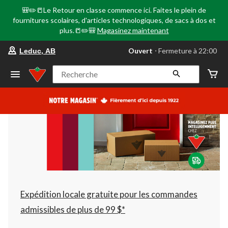
🎒✏️📒Le Retour en classe commence ici. Faites le plein de
fournitures scolaires, d'articles technologiques, de sacs à dos et
plus.📒✏️🎒
Magasinez maintenant
votre
Ouvert
⋅ Fermeture à 22:00
Leduc, AB
magasin
préféré
est
Recherche
Leduc,
AB,
courament
Ouvert,
Fermeture
à
à
22:00
cliquer
pour
changer
Expédition locale gratuite pour les commandes
admissibles de plus de 99 $*