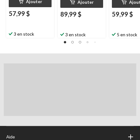
Ajouter
Ajouter
Ajou
57,99 $
89,99 $
59,99 $
3 en stock
3 en stock
5 en stock
Aide