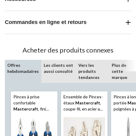
Commandes en ligne et retours
Acheter des produits connexes
Offres
Les clients ont
Vers les
Plus de
hebdomadaires
aussi consulté
produits
cette
tendances
marque
Pinces à prise
Ensemble de Pinces-
Pinces à lo
confortable
étaux
Mastercraft
,
portée
Mas
Mastercraft
, fini
coupe-fil, en acier au
poignées à 
micro chromé, 8 po,
chrome-vanadium, pq.
confortable
paq. 3
3
antirouille, 