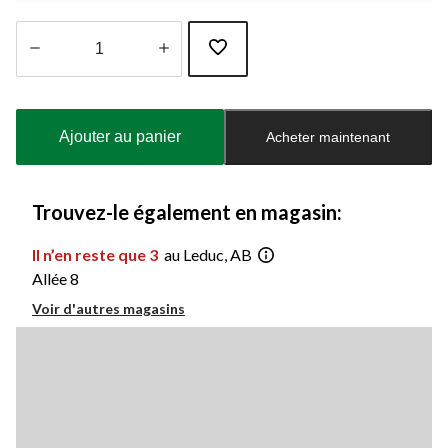
Quantité
mise
à
Ajouter au panier
Acheter maintenant
jour
à
1
Trouvez-le également en magasin:
Il n’en reste que 3
au Leduc, AB
Allée 8
Voir d'autres magasins