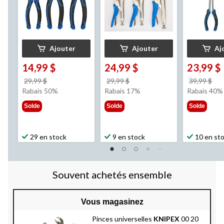
Ajouter
Ajouter
Aj
14,99 $
24,99 $
23,99 $
prix
prix
pri
29,99 $
29,99 $
39,99 $
était
était
éta
Rabais 50%
Rabais 17%
Rabais 40%
29,99 $
29,99 $
39,
Solde
Solde
Solde
29 en stock
9 en stock
10 en st
Souvent achetés ensemble
Vous magasinez
Pinces universelles
KNIPEX
00 20