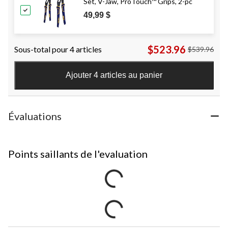
Set, V-Jaw, ProTouch™ Grips, 2-pc
49,99 $
$523.96
Sous-total pour 4 articles
$539.96
Ajouter 4 articles au panier
Évaluations
Points saillants de l'evaluation