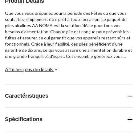
Produit Détails
Que vous vous prépariez pour la période des Fêtes ou que vous
souhaitiez simplement être prêt à toute occasion, ce paquet de
piles alcalines AA NOMA est la solution idéale pour tous vos
besoins d'alimentation. Chaque pile est conçue pour prévenir les
fuites et assurer, ce qui garantit que vos appareils restent sûrs et
fonctionnels. Grâce à leur fiabilité, ces piles bénéficient d'une
garantie de dix ans, ce qui vous assure une alimentation durable et
une grande tranquillité d'esprit. Cet ensemble généreux vous
garantit toujours des piles à portée de main pour vos jouets, jeux,
gadgets et outils ménagers.
Afficher plus de détails
Caractéristiques
Spécifications