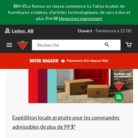
🎒✏️📒Le Retour en classe commence ici. Faites le plein de
fournitures scolaires, d'articles technologiques, de sacs à dos et
plus.📒✏️🎒
Magasinez maintenant
votre
Ouvert
⋅ Fermeture à 22:00
Leduc, AB
magasin
préféré
est
Recherche
Leduc,
AB,
courament
Ouvert,
Fermeture
à
à
22:00
cliquer
pour
changer
Expédition locale gratuite pour les commandes
admissibles de plus de 99 $*