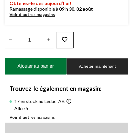
Obtenez-le dès aujourd’hui!
Ramassage disponible à
09 h 30, 02 août
Voir d'autres magasins
Quantité
mise
à
Ajouter au panier
Acheter maintenant
jour
à
1
Trouvez-le également en magasin:
17 en stock au Leduc, AB
Allée 5
Voir d'autres magasins