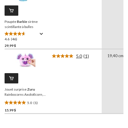
commentaires.
Lien
vers
la
Poupée
Barbie
sirène
même
page.
scintillante à bulles
4.6
(46)
4.6
étoile(s)
29,99 $
sur
5.0
(1)
19,40 cm
5.
Lire
46
1
commentaire.
évaluations
Lien
vers
la
même
Jouet surprise
Zuru
page.
Rainbocorns Axolotlcorn, 3
ans et plus
5.0
(1)
5.0
15,99 $
étoile(s)
sur
5.
1