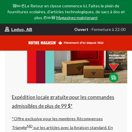
🎒✏️📒Le Retour en classe commence ici. Faites le plein de
fournitures scolaires, d'articles technologiques, de sacs à dos et
plus.📒✏️🎒
Magasinez maintenant
votre
Ouvert
⋅ Fermeture à 22:00
Leduc, AB
magasin
préféré
est
Leduc,
AB,
courament
Ouvert,
Fermeture
à
à
22:00
cliquer
pour
changer
Expédition locale gratuite pour les commandes
admissibles de plus de 99 $*
*Offre exclusive pour les membres Récompenses
MD
Triangle
sur les articles avec la livraison standard.
En