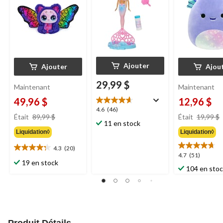
Ajouter
Ajouter
Ajou
29,99 $
Maintenant
Maintenant
49,96 $
12,96 $
4.6
4.6
(46)
prix
Était
89,99 $
Était
19,99 $
étoile(s)
11 en stock
était
sur
Liquidation◊
Liquidation◊
89,99 $
5.
46
4.3
(20)
4.3
4.7
4.7
(51)
évaluations
étoile(s)
19 en stock
étoile(s)
104 en sto
sur
sur
5.
5.
20
51
évaluations
évaluations