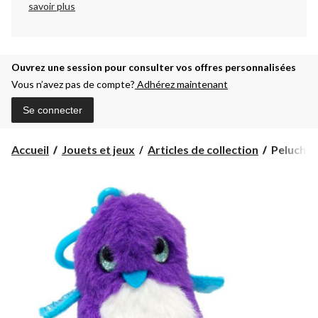
savoir plus
Ouvrez une session pour consulter vos offres personnalisées
Vous n’avez pas de compte?
Adhérez maintenant
Se connecter
Peluche
Accueil
Jouets et jeux
Articles de collection
Peluche 
à
pince
Hatchima
Mystère
Minis,
choix
varié