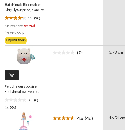
la
Hatchimals
Bloomables
même
page.
KittyFly Surprise, 5 ans et
plus
4.3
(20)
4.3
Maintenant
49,96 $
étoile(s)
Prix
sur
Était
89,99 $
Était
5.
Liquidation◊
89,99 $
20
évaluations
(0)
3,78 cm
Aucune
cote
pour
ce
produit.
Lien
vers
Peluche ours polaire
la
même
Squishmallow, Fête du
page.
Canada, 8 po
0.0
(0)
0.0
14,99 $
étoile(s)
sur
4.6
(46)
16,51 cm
5.
Lire
les
46