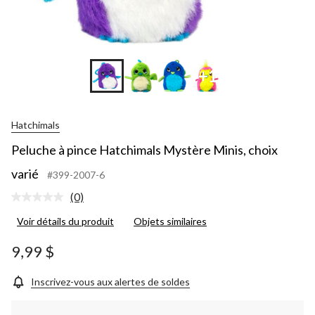
+1
Hatchimals
Peluche à pince Hatchimals Mystère Minis, choix
varié
#399-2007-6
(0)
Aucune
cote
Voir détails du produit
Objets similaires
pour
ce
produit.
9,99 $
Lien
vers
la
Inscrivez-vous aux alertes de soldes
même
page.