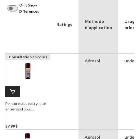
Only Show
Differences
Méthode
Usage
Ratings
d'application
princip
Consultation en cours
Aérosol
undefi
Peinture laque acrylique
en aérosol pour
automobile de qualité
supérieure
Dupli-Color
Perfect Match, rouge
27,99 $
grenat foncé métallisé (76,
Aérosol
undefi
WA 8984), 227 g