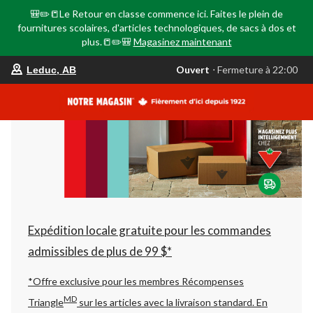
🎒✏️📒Le Retour en classe commence ici. Faites le plein de
fournitures scolaires, d'articles technologiques, de sacs à dos et
plus.📒✏️🎒
Magasinez maintenant
votre
Ouvert
⋅ Fermeture à 22:00
Leduc, AB
magasin
préféré
est
Leduc,
AB,
courament
Ouvert,
Fermeture
à
à
22:00
cliquer
pour
changer
Expédition locale gratuite pour les commandes
admissibles de plus de 99 $*
*Offre exclusive pour les membres Récompenses
MD
Triangle
sur les articles avec la livraison standard.
En