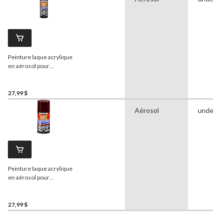
Peinture laque acrylique
en aérosol pour
automobile de qualité
supérieure
Dupli-Color
Perfect Match, perle bleu
27,99 $
foncé, 227 g
Aérosol
undefi
Peinture laque acrylique
en aérosol pour
automobile de qualité
supérieure
Dupli-Color
Perfect Match, perle rouge
27,99 $
grenat foncé, 227 g