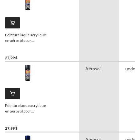
Peinture laque acrylique
en aérosol pour
automobile de qualité
supérieure
Dupli-Color
Perfect Match, rouge
27,99 $
grenat foncé métallisé (76,
Aérosol
undefi
WA 9154), 227 g
Peinture laque acrylique
en aérosol pour
automobile de qualité
supérieure
Dupli-Color
Perfect Match, gris foncé
27,99 $
métallisé, 227 g
Aérosol
undefi