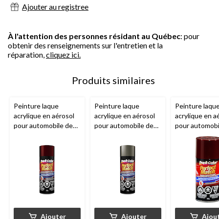
Ajouter au registree
À l'attention des personnes résidant au Québec
: pour
obtenir des renseignements sur l'entretien et la
réparation,
cliquez ici.
Produits similaires
Peinture laque
Peinture laque
Peinture laqu
acrylique en aérosol
acrylique en aérosol
acrylique en a
pour automobile de
pour automobile de
pour automobi
qualité supérieure
qualité supérieure
qualité supéri
Dupli-Color
Perfect
Dupli-Color
Perfect
Dupli-Color
P
Match, rouge grenat
Match, brume bronze
Match, perle 
foncé métallisé (76,
foncé métallique (76,
grenat foncé, 
WA 9154), 227 g
WA 528F), 227 g
Ajouter
Ajouter
Ajou