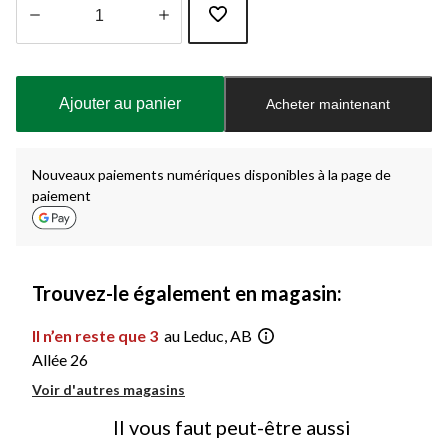
Quantité
mise
à
Ajouter au panier
Acheter maintenant
jour
à
1
Nouveaux paiements numériques disponibles à la page de
paiement
Trouvez-le également en magasin:
Il n’en reste que 3
au Leduc, AB
Allée 26
Voir d'autres magasins
Il vous faut peut-être aussi