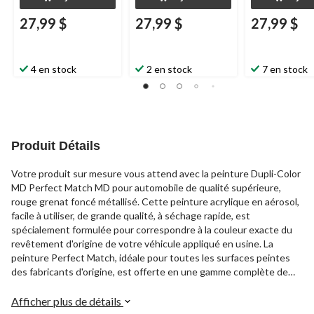
27,99 $
27,99 $
27,99 $
4 en stock
2 en stock
7 en stock
Produit Détails
Votre produit sur mesure vous attend avec la peinture Dupli-Color
MD Perfect Match MD pour automobile de qualité supérieure,
rouge grenat foncé métallisé. Cette peinture acrylique en aérosol,
facile à utiliser, de grande qualité, à séchage rapide, est
spécialement formulée pour correspondre à la couleur exacte du
revêtement d'origine de votre véhicule appliqué en usine. La
peinture Perfect Match, idéale pour toutes les surfaces peintes
des fabricants d'origine, est offerte en une gamme complète de
couleurs parfaitement agencées pour les modèles actuels et
anciens de voitures importées et nord-américaines. Cette
Afficher plus de détails
peinture Dupli-Color MD est idéale pour les retouches de