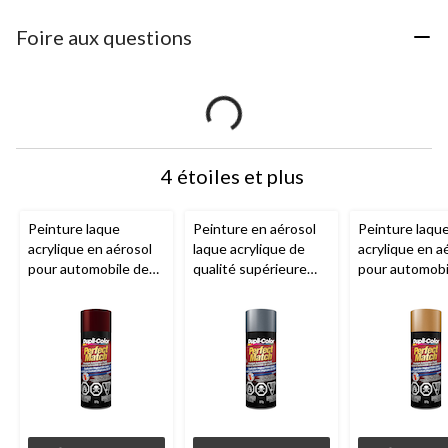
Foire aux questions
4 étoiles et plus
Peinture laque
Peinture en aérosol
Peinture laqu
acrylique en aérosol
laque acrylique de
acrylique en a
pour automobile de
qualité supérieure
pour automobi
qualité supérieure
pour automobile
qualité supéri
Dupli-Color
Perfect
Dupli-Color
Perfect
Dupli-Color
P
Match, rouge grenat
Match, anthracite
Match, moka g
foncé métallisé (76,
moyen métallisé, 227
métallisé, 227
WA 9154), 227 g
g