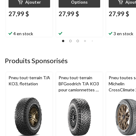
Ajouter
Options
Ajou
27,99 $
27,99 $
27,99 $
4 en stock
3 en stock
Produits Sponsorisés
Pneu tout-terrain T/A
Pneu tout-terrain
Pneu toutes s
KO3, flottation
BFGoodrich T/A KO3
Michelin
pour camionnettes et
CrossClimate 
VUS
véhicules de 
et multisegm