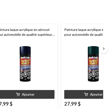
inture laque acrylique en aérosol
Peinture laque acrylique en a
ur automobile de qualité supérieure
pour automobile de qualité s
pli-Color
Perfect Match, perle
Dupli-Color
Perfect Match, p
eu royal, 227 g
dragon, 227 g
Ajouter
Ajouter
7,99 $
27,99 $