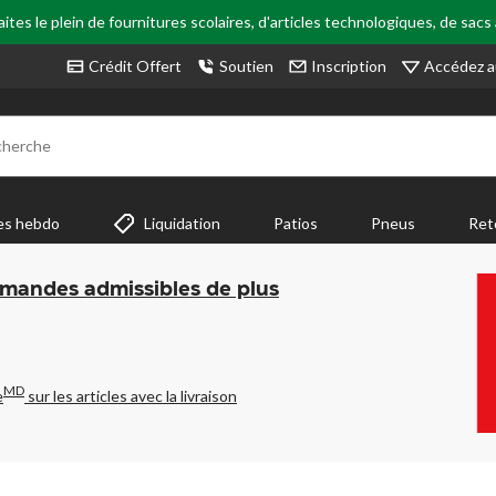
tes le plein de fournitures scolaires, d'articles technologiques, de sacs
Accédez a
Crédit Offert
Soutien
Inscription
cherche
es hebdo
Liquidation
Patios
Pneus
Ret
mmandes admissibles de plus
MD
e
sur les articles avec la livraison