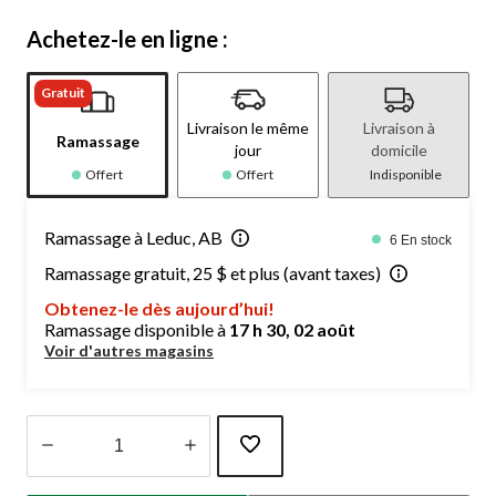
Achetez-le en ligne :
Gratuit
Livraison le même
Livraison à
Ramassage
jour
domicile
Offert
Offert
Indisponible
Ramassage à Leduc, AB
6 En stock
Ramassage gratuit, 25 $ et plus (avant taxes)
Obtenez-le dès aujourd’hui!
Ramassage disponible à
17 h 30, 02 août
Voir d'autres magasins
Quantité