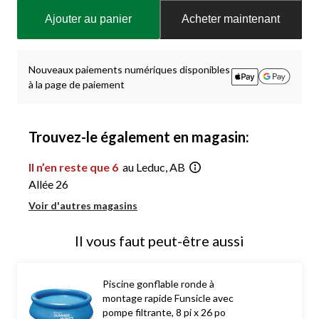
mise
Ajouter au panier
Acheter maintenant
à
jour
à
1
Nouveaux paiements numériques disponibles
à la page de paiement
Trouvez-le également en magasin:
Il n’en reste que 6
au Leduc, AB
Allée 26
Voir d'autres magasins
Il vous faut peut-être aussi
Piscine gonflable ronde à
montage rapide Funsicle avec
pompe filtrante, 8 pi x 26 po