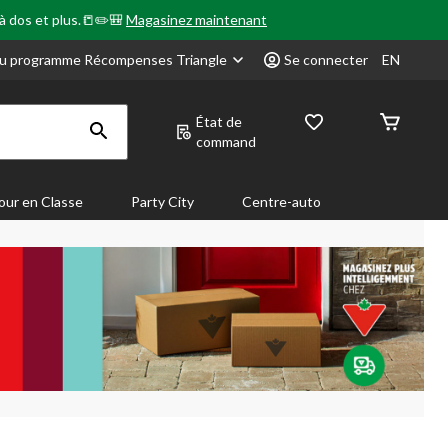
 à dos et plus.📒✏️🎒
Magasinez maintenant
u programme Récompenses Triangle
Se connecter
EN
État de
command
our en Classe
Party City
Centre-auto