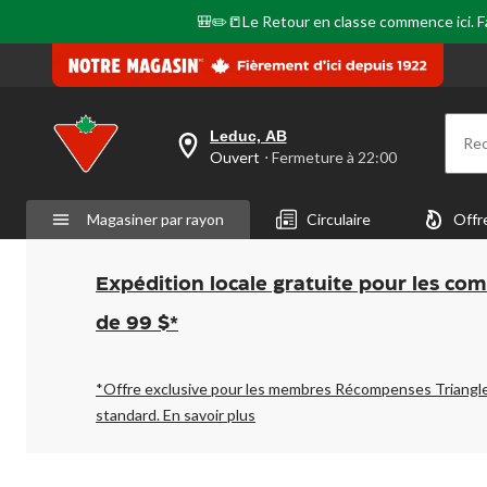
🎒✏️📒Le Retour en classe commence ici. Fai
Leduc, AB
Re
votre
Ouvert
⋅ Fermeture à 22:00
magasin
préféré
est
Magasiner par rayon
Circulaire
Offr
Leduc,
AB,
courament
Ouvert,
Expédition locale gratuite pour les co
Fermeture
à
de 99 $*
à
22:00
cliquer
pour
*Offre exclusive pour les membres Récompenses Triangl
changer
standard.
En savoir plus