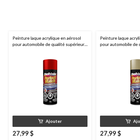
Peinture laque acrylique en aérosol
Peinture laque acryl
pour automobile de qualité supérieure
pour automobile de 
Dupli-Color
Perfect Match, rouge
Dupli-Color
Perfect
perlé, 227 g
beige amande, 227 g
Ajouter
Aj
27,99 $
27,99 $