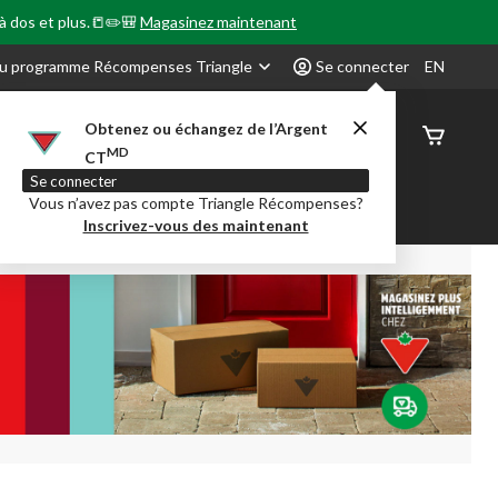
 à dos et plus.📒✏️🎒
Magasinez maintenant
u programme Récompenses Triangle
Se connecter
EN
Obtenez ou échangez de l’Argent
État de
MD
CT
command
Se connecter
Vous n’avez pas compte Triangle Récompenses?
our en Classe
Party City
Centre-auto
Inscrivez-vous des maintenant