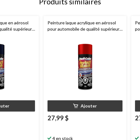
Produits similaires
ique en aérosol
Peinture laque acrylique en aérosol
Pe
qualité supérieure
pour automobile de qualité supérieure
po
 Match, perle
Dupli-Color
Perfect Match, rouge
Du
perlé, 227 g
bl
outer
Ajouter
27,99 $
2
4 en stock