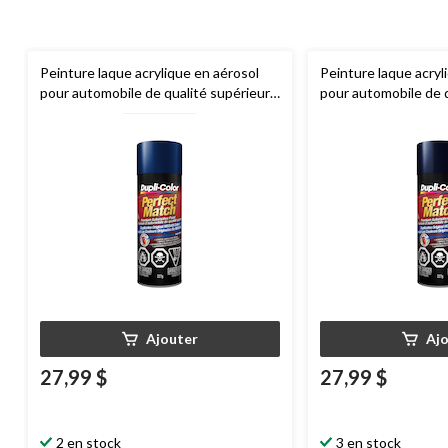
Peinture laque acrylique en aérosol
Peinture laque acryl
pour automobile de qualité supérieure
pour automobile de 
Dupli-Color
Perfect Match, bleu
Dupli-Color
Perfect
saphir, 227 g
bleu royal, 227 g
Ajouter
Aj
27,99 $
27,99 $
2 en stock
3 en stock