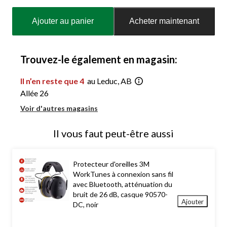
Quantité
mise
Ajouter au panier
Acheter maintenant
à
jour
à
1
Trouvez-le également en magasin:
Il n’en reste que 4
au Leduc, AB
Allée 26
Voir d'autres magasins
Il vous faut peut-être aussi
Protecteur d'oreilles 3M
WorkTunes à connexion sans fil
avec Bluetooth, atténuation du
bruit de 26 dB, casque 90570-
Ajouter
DC, noir