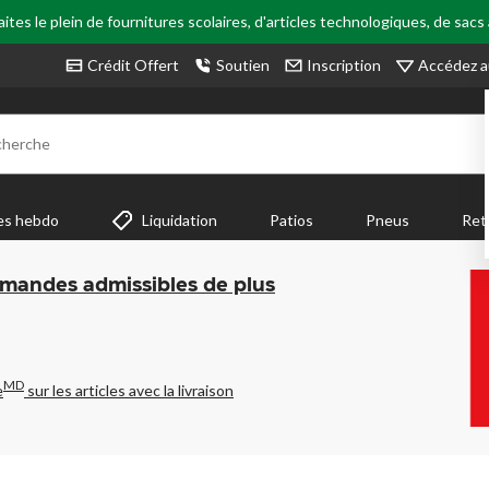
tes le plein de fournitures scolaires, d'articles technologiques, de sacs
Accédez a
Crédit Offert
Soutien
Inscription
cherche
es hebdo
Liquidation
Patios
Pneus
Ret
mmandes admissibles de plus
MD
e
sur les articles avec la livraison