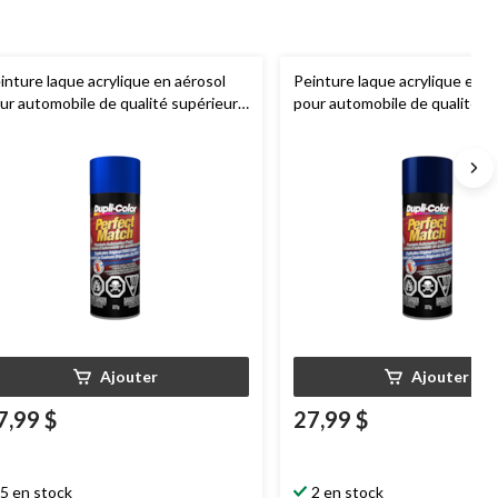
inture laque acrylique en aérosol
Peinture laque acrylique en a
ur automobile de qualité supérieure
pour automobile de qualité s
pli-Color
Perfect Match, perle
Dupli-Color
Perfect Match, 
eu sonique, 227 g
bleu foncé, 227 g
Ajouter
Ajouter
7,99 $
27,99 $
5 en stock
2 en stock