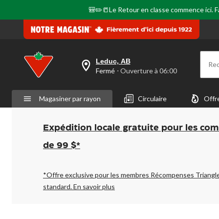
🎒✏️📒Le Retour en classe commence ici. Fai
Leduc, AB
Re
votre
Fermé
⋅ Ouverture à 06:00
magasin
préféré
est
Magasiner par rayon
Circulaire
Offr
Leduc,
AB,
courament
Fermé,
Expédition locale gratuite pour les co
Ouverture
à
de 99 $*
à
06:00
cliquer
pour
*Offre exclusive pour les membres Récompenses Triangl
changer
standard.
En savoir plus