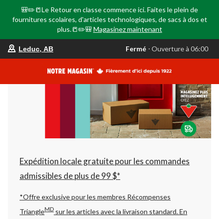
🎒✏️📒Le Retour en classe commence ici. Faites le plein de
fournitures scolaires, d'articles technologiques, de sacs à dos et
plus.📒✏️🎒
Magasinez maintenant
votre
Fermé
⋅ Ouverture à 06:00
Leduc, AB
magasin
préféré
est
Leduc,
AB,
courament
Fermé,
Ouverture
à
à
06:00
cliquer
pour
changer
Expédition locale gratuite pour les commandes
admissibles de plus de 99 $*
*Offre exclusive pour les membres Récompenses
MD
Triangle
sur les articles avec la livraison standard.
En