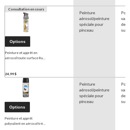
Consultation en cours
Peinture
Pour
aérosol/peinture
vari
spéciale pour
de
pinceau
surf
Options
Peinture et apprêt en
aérosol toute surface Rust-
Oleum
Universal
,
métallique, 312 g
24,99 $
Peinture
Pour
aérosol/peinture
vari
spéciale pour
de
pinceau
surf
Options
Peinture et apprêt
polyvalent en aérosol très
protecteur
Rust-Oleum