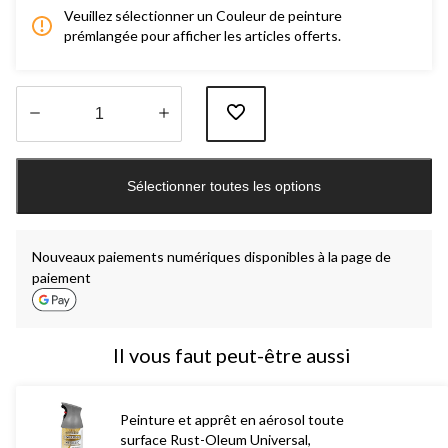
Veuillez sélectionner un Couleur de peinture
prémlangée pour afficher les articles offerts.
Quantité
mise
Sélectionner toutes les options
à
jour
à
1
Nouveaux paiements numériques disponibles à la page de
paiement
Il vous faut peut-être aussi
Peinture et apprêt en aérosol toute
surface Rust-Oleum Universal,