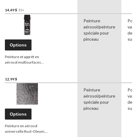
Painter's Touch 2X, mi-
lustré, 340 g
14,49 $
Et+
Peinture
Pour
aérosol/peinture
vari
spéciale pour
de
pinceau
surf
Options
Peinture et apprêt en
aérosol multisurfaces
d'intérieur et d'extérieur
Premier, mat, 340 g
12,99 $
Peinture
Pour
aérosol/peinture
vari
spéciale pour
de
pinceau
surf
Options
Peinture en aérosol
universelle Rust-Oleum,
au fini martelé, 340 g