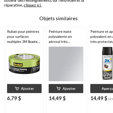
obtenir des renseignements sur l'entretien et la
réparation,
cliquez ici.
Objets similaires
Ruban pour peintres
Peinture mate
Peinture et a
pour surfaces
polyvalente en
polyvalent en 
multiples 3M
Scotch
,
aérosol très
très protecte
résistant aux rayons
protectrice Rust-
Rust-Oleum
UV, vert, 1,88 po x 60
Oleum Painter's
Painter's Touc
vg
Touch 2X, aluminium
mi-lustré, 340
métallique, 340 g
Ajouter
Ajouter
Aperç
6,79 $
14,49 $
14,49 $
et