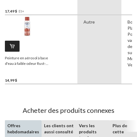
17,49 $
Et+
Autre
Bois,
Plast
Pour
vari
de
surf
Peinture en aérosol à base
Méta
d'eau à faible odeur Rust-
Verr
Oleum, mat, rouge, 312 g
14,99 $
Acheter des produits connexes
Offres
Les clients ont
Vers les
Plus de
hebdomadaires
aussi consulté
produits
cette