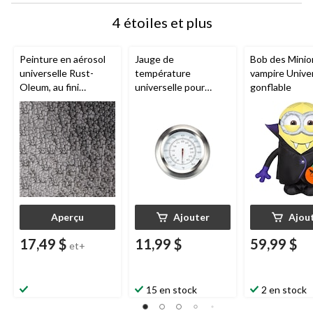
4 étoiles et plus
Peinture en aérosol
Jauge de
Bob des Minio
universelle Rust-
température
vampire Unive
Oleum, au fini
universelle pour
gonflable
martelé, 340 g
barbecue, 3 1/2 x 3
1/2 x 2 1/5 po
Aperçu
Ajouter
Ajou
17,49 $
11,99 $
59,99 $
et+
15 en stock
2 en stock