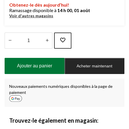
Obtenez-le dès aujourd’hui!
Ramassage disponible à
14 h 00, 01 août
Voir d'autres magasins
Quantité
mise
à
Ajouter au panier
Acheter maintenant
jour
à
1
Nouveaux paiements numériques disponibles à la page de
paiement
Trouvez-le également en magasin: