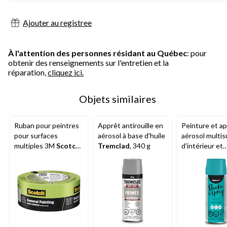
Ajouter au registree
À l'attention des personnes résidant au Québec
: pour
obtenir des renseignements sur l'entretien et la
réparation,
cliquez ici.
Objets similaires
Ruban pour peintres
Apprêt antirouille en
Peinture et a
pour surfaces
aérosol à base d'huile
aérosol multis
multiples 3M
Scotch
,
Tremclad
, 340 g
d'intérieur et
résistant aux rayons
d'extérieur Pr
UV, vert, 1,88 po x 60
satiné, 340 g
vg