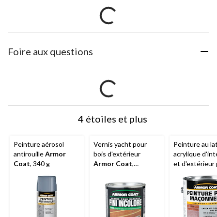
Foire aux questions
4 étoiles et plus
Peinture aérosol
Vernis yacht pour
Peinture au la
antirouille
Armor
bois d'extérieur
acrylique d'int
Coat
, 340 g
Armor Coat
,
et d'extérieur
transparent, lustré,
maçonnerie
A
946 mL/1 pinte
Coat
, mat, bla
3,78 L/1 gallon