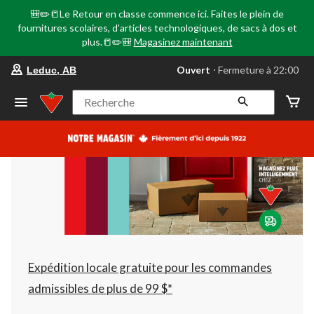
🎒✏️📒Le Retour en classe commence ici. Faites le plein de
fournitures scolaires, d'articles technologiques, de sacs à dos et
plus.📒✏️🎒
Magasinez maintenant
votre
Ouvert
⋅ Fermeture à 22:00
Leduc, AB
magasin
préféré
est
Recherche
Leduc,
AB,
courament
Ouvert,
Fermeture
à
à
22:00
cliquer
pour
changer
Expédition locale gratuite pour les commandes
admissibles de plus de 99 $*