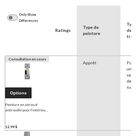
Only Show
Differences
Typ
Type de
Ratings
de
peinture
trav
Consultation en cours
Apprêt
Pour
une
vari
de
surf
Options
Peinture en aérosol
antirouille pour l'intérieur
et l'extérieur
Armor Coat
,
340 g
12,99 $