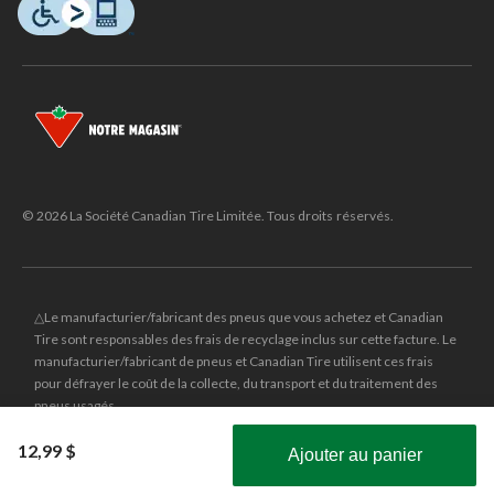
© 2026 La Société Canadian Tire Limitée. Tous droits réservés.
△Le manufacturier/fabricant des pneus que vous achetez et Canadian
Tire sont responsables des frais de recyclage inclus sur cette facture. Le
manufacturier/fabricant de pneus et Canadian Tire utilisent ces frais
pour défrayer le coût de la collecte, du transport et du traitement des
pneus usagés.
MD
CANADIAN TIRE
et le logo du triangle CANADIAN TIRE sont des
12,99 $
Ajouter au panier
marques de commerce déposées de la Société Canadian Tire Limitée.
Obtenez les plus récentes offres!