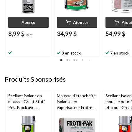
Aperçu
Ajouter
Ajou
8,99 $
34,99 $
54,99 $
et+
8 en stock
7 en stock
Produits Sponsorisés
Scellant isolant en
Mousse d'étanchéité
Scellant isolan
mousse Great Stuff
isolante en
mousse pour f
PestBlock avec
vaporisateur Froth-
et trous Great
distributeur
Pak Professional, en
avec distribut
intelligent, usage
polyuréthane
intelligent, us
intérieur/extérieur, 12
intérieur/extér
oz
oz