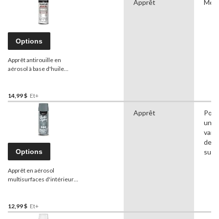
Apprêt
Méta
Options
Apprêt antirouille en
aérosol à base d'huile
Tremclad
, 340 g
14,99 $
Et+
Apprêt
Pour
une
vari
de
Options
surf
Apprêt en aérosol
multisurfaces d'intérieur
et d'extérieur Premier,
340 g
12,99 $
Et+