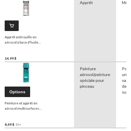
Apprêt
Méta
Apprêt antirouille en
aérosol à base d'huile
Tremclad
, métal galvanisé
blanc, 340 g
14,99 $
Peinture
Pour
aérosol/peinture
une
spéciale pour
vari
pinceau
de
Options
surf
Peinture et apprêt en
aérosol multisurfaces
d'intérieur et d'extérieur
Premier, satiné, 340 g
8,49 $
Et+