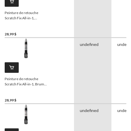
Peinture de retouche
Scratch Fix All-in-1,
Bouleau argenté (JP)
28,99 $
undefined
undefi
Peinture de retouche
Scratch Fix All-in-1, Brume
argentée (M) (K12)
28,99 $
undefined
undefi