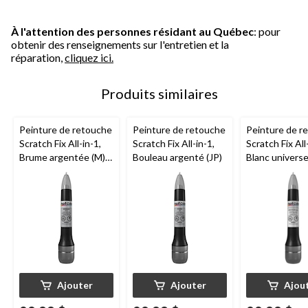
À l'attention des personnes résidant au Québec
: pour
obtenir des renseignements sur l'entretien et la
réparation,
cliquez ici.
Produits similaires
Peinture de retouche
Peinture de retouche
Peinture de r
Scratch Fix All-in-1,
Scratch Fix All-in-1,
Scratch Fix All
Brume argentée (M)
Bouleau argenté (JP)
Blanc universe
(K12)
Ajouter
Ajouter
Ajou