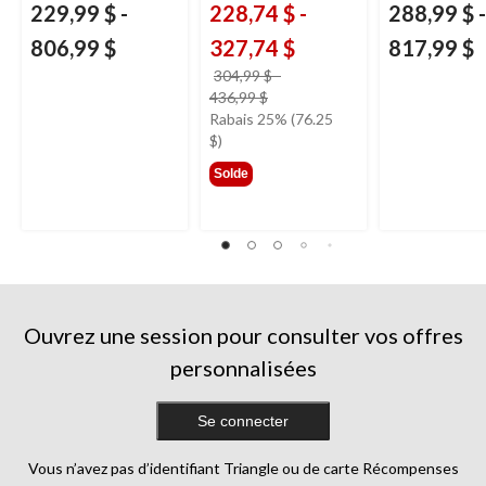
229,99 $
-
228,74 $
-
288,99 $
-
806,99 $
327,74 $
817,99 $
304,99 $
-
prix
436,99 $
était
Rabais 25% (76.25
à
$)
partir
Solde
de
304,99 $
Ouvrez une session pour consulter vos offres
personnalisées
Se connecter
Vous n’avez pas d’identifiant Triangle ou de carte Récompenses