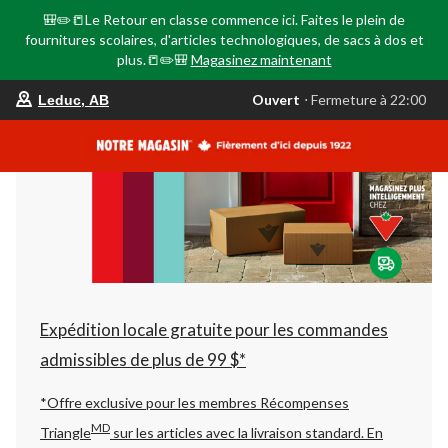
🎒✏️📒Le Retour en classe commence ici. Faites le plein de
fournitures scolaires, d'articles technologiques, de sacs à dos et
plus.📒✏️🎒
Magasinez maintenant
votre
Ouvert
⋅ Fermeture à 22:00
Leduc, AB
magasin
préféré
est
Leduc,
AB,
courament
Ouvert,
Fermeture
à
à
22:00
cliquer
pour
changer
Expédition locale gratuite pour les commandes
admissibles de plus de 99 $*
*Offre exclusive pour les membres Récompenses
MD
Triangle
sur les articles avec la livraison standard.
En