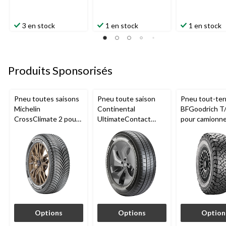
3 en stock
1 en stock
1 en stock
Produits Sponsorisés
Pneu toutes saisons
Pneu toute saison
Pneu tout-ter
Michelin
Continental
BFGoodrich T
CrossClimate 2 pour
UltimateContact
pour camionne
véhicules de tourisme
pour véhicules de
VUS
et multisegments
tourisme et
multisegments
Options
Options
Option