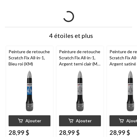
4 étoiles et plus
Peinture de retouche
Peinture de retouche
Peinture de r
Scratch Fix All-in-1,
Scratch Fix All-in-1,
Scratch Fix All
Bleu roi (KM)
Argent terni clair (M)
Argent satiné 
(67 WA994L)
Ajouter
Ajouter
Ajou
28,99 $
28,99 $
28,99 $