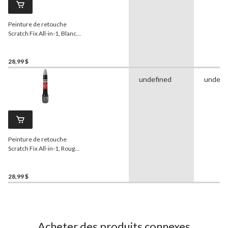
Peinture de retouche
Scratch Fix All-in-1, Blanc
(045)
28,99 $
undefined
undefi
Peinture de retouche
Scratch Fix All-in-1, Rouge
perlé (3P1)
28,99 $
Acheter des produits connexes