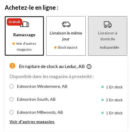
Achetez-le en ligne :
Gratuit
Livraison le même
Livraison à
Ramassage
jour
domicile
Voir d'autres
Stock épuisé
Indisponible
magasins
En rupture de stock au Leduc, AB
Disponible dans les magasins à proximité :
Edmonton Windermere, AB
1 En stock
Edmonton South, AB
2 En stock
Edmonton Millwoods, AB
1 En stock
Voir d'autres magasins