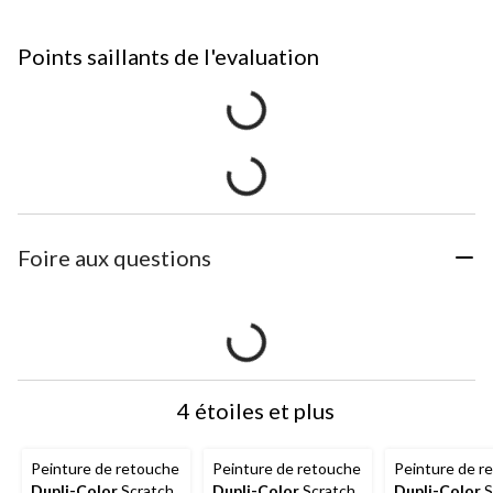
Points saillants de l'evaluation
Foire aux questions
4 étoiles et plus
Peinture de retouche
Peinture de retouche
Peinture de r
Dupli-Color
Scratch
Dupli-Color
Scratch
Dupli-Color
S