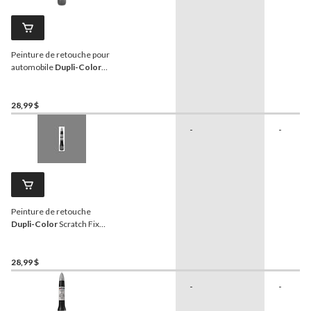
Peinture de retouche pour
automobile
Dupli-Color
Scratch Fix All-in-1 Exact-
Match, noir métallisé
(universel)
28,99 $
-
-
Peinture de retouche
Dupli-Color
Scratch Fix
All-in-1 Exact-Match pour
automobile, perle noir
(CAHA10070)
28,99 $
-
-