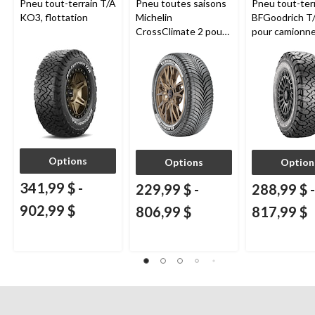
Pneu tout-terrain T/A
Pneu toutes saisons
Pneu tout-ter
KO3, flottation
Michelin
BFGoodrich T
CrossClimate 2 pour
pour camionne
véhicules de tourisme
VUS
et multisegments
Options
Options
Option
341,99 $
-
229,99 $
-
288,99 $
-
902,99 $
806,99 $
817,99 $