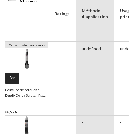
Differences
Méthode
Usage
Ratings
d'application
princip
Consultation en cours
undefined
undefi
Peinture de retouche
Dupli-Color
Scratch Fix
All-in-1 Exact-Match pour
automobile, blanc parfait
(WB, WP, WT, YA)
28,99 $
-
-