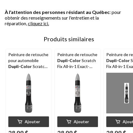
À l'attention des personnes résidant au Québec
: pour
obtenir des renseignements sur l'entretien et la
réparation,
cliquez ici.
Produits similaires
Peinture de retouche
Peinture de retouche
Peinture de r
pour automobile
Dupli-Color
Scratch
Dupli-Color
S
Dupli-Color
Scratch
Fix All-in-1 Exact-
Fix All-in-1 Ex
Fix All-in-1 Exact-
Match pour
Match pour
Match, noir métallisé
automobile, blanc
automobile, pe
(universel)
(PT)
(CAHA10070)
Ajouter
Ajouter
Ajou