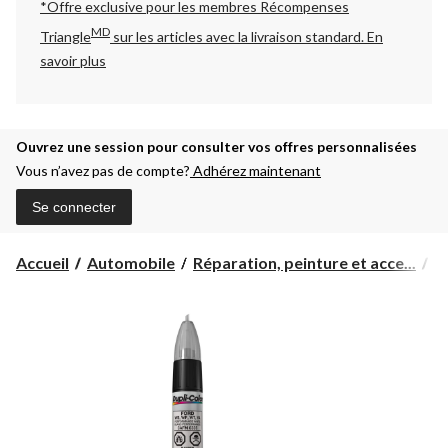
*Offre exclusive pour les membres Récompenses
MD
Triangle
sur les articles avec la livraison standard.
En
savoir plus
Ouvrez une session pour consulter vos offres personnalisées
Vous n’avez pas de compte?
Adhérez maintenant
Se connecter
Accueil
Automobile
Réparation, peinture et acce...
P