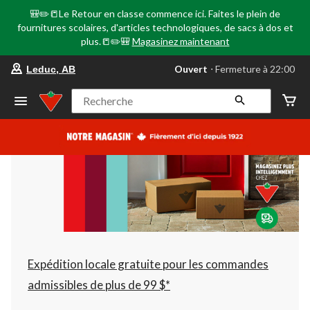
🎒✏️📒Le Retour en classe commence ici. Faites le plein de
fournitures scolaires, d'articles technologiques, de sacs à dos et
plus.📒✏️🎒
Magasinez maintenant
votre
Ouvert
⋅ Fermeture à 22:00
Leduc, AB
magasin
préféré
est
Recherche
Leduc,
AB,
courament
Ouvert,
Fermeture
à
à
22:00
cliquer
pour
changer
Expédition locale gratuite pour les commandes
admissibles de plus de 99 $*