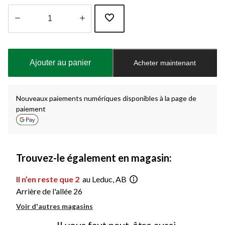
Quantité
mise
à
Ajouter au panier
Acheter maintenant
jour
à
1
Nouveaux paiements numériques disponibles à la page de
paiement
Trouvez-le également en magasin:
Il n’en reste que 2
au Leduc, AB
Arrière de l'allée 26
Voir d'autres magasins