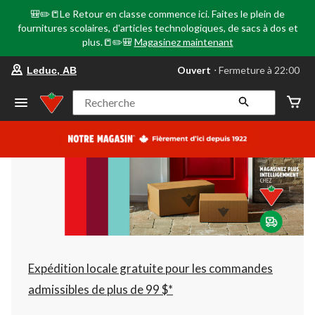
🎒✏️📒Le Retour en classe commence ici. Faites le plein de
fournitures scolaires, d'articles technologiques, de sacs à dos et
plus.📒✏️🎒
Magasinez maintenant
votre
Ouvert
⋅ Fermeture à 22:00
Leduc, AB
magasin
préféré
est
Recherche
Leduc,
AB,
courament
Ouvert,
Fermeture
à
à
22:00
cliquer
pour
changer
Expédition locale gratuite pour les commandes
admissibles de plus de 99 $*