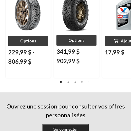
Options
Options
Ajou
341,99 $
-
229,99 $
-
17,99 $
902,99 $
806,99 $
Ouvrez une session pour consulter vos offres
personnalisées
Se connecter