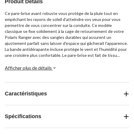
Produit Détails
Ce pare-brise avant robuste vous protège de la pluie tout en
empêchant les rayons de soleil d'atteindre vos yeux pour vous
permettre de vous concentrer sur la conduite. Ce modèle
classique se fixe solidement à la cage de retournement de votre
Polaris Ranger avec des sangles durables qui assurent un
ajustement parfait sans laisser d'espace qui gâcherait l'apparence.
La bande antidérapante incluse protège le vent et l'humidité pour
une croisière plus confortable. Le pare-brise est fait de tissu
ProtekX6 doté d'un revêtement et d'un endos hydrofuges pour
tenir face aux intempéries pendant des années de protection
Afficher plus de détails
contre les intempéries.
Caractéristiques
Spécifications