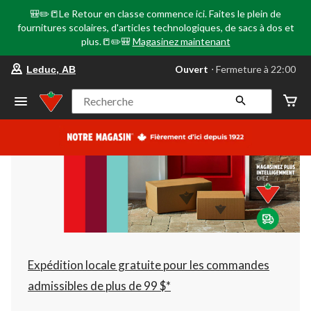
🎒✏️📒Le Retour en classe commence ici. Faites le plein de
fournitures scolaires, d'articles technologiques, de sacs à dos et
plus.📒✏️🎒
Magasinez maintenant
votre
Ouvert
⋅ Fermeture à 22:00
Leduc, AB
magasin
préféré
est
Recherche
Leduc,
AB,
courament
Ouvert,
Fermeture
à
à
22:00
cliquer
pour
changer
Expédition locale gratuite pour les commandes
admissibles de plus de 99 $*