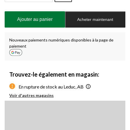
Quantité
mise
à
Ajouter au panier
Acheter maintenant
jour
à
1
Nouveaux paiements numériques disponibles à la page de
paiement
Trouvez-le également en magasin:
En rupture de stock au Leduc, AB
Voir d'autres magasins