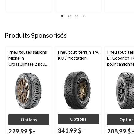
Produits Sponsorisés
Pneu toutes saisons
Pneu tout-terrain T/A
Pneu tout-ter
Michelin
KO3, flottation
BFGoodrich T
CrossClimate 2 pour
pour camionne
véhicules de tourisme
VUS
et multisegments
Options
Options
Option
341,99 $
-
229,99 $
-
288,99 $
-