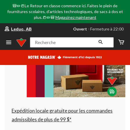
🎒✏️📒Le Retour en classe commence ici. Faites le plein de
fournitures scolaires, d'articles technologiques, de sacs à dos et
plus.📒✏️🎒
Magasinez maintenant
votre
Ouvert
⋅ Fermeture à 22:00
Leduc, AB
magasin
préféré
est
Recherche
Leduc,
AB,
courament
Ouvert,
Fermeture
à
à
22:00
cliquer
pour
changer
Expédition locale gratuite pour les commandes
admissibles de plus de 99 $*