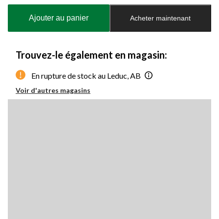
mise
à
Ajouter au panier
Acheter maintenant
jour
à
1
Trouvez-le également en magasin:
En rupture de stock au Leduc, AB
Voir d'autres magasins