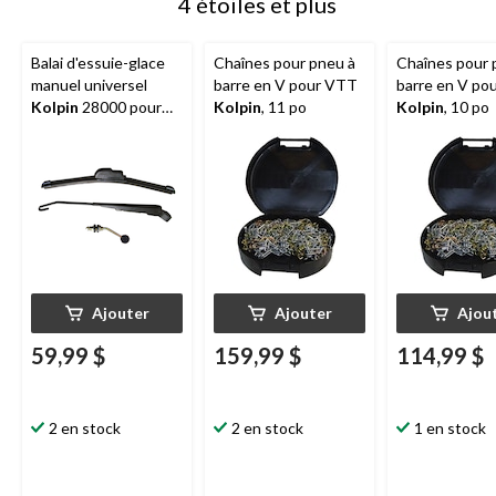
4 étoiles et plus
Balai d'essuie-glace
Chaînes pour pneu à
Chaînes pour 
manuel universel
barre en V pour VTT
barre en V po
Kolpin
28000 pour
Kolpin
, 11 po
Kolpin
, 10 po
pare-brise en verre
Ajouter
Ajouter
Ajou
59,99 $
159,99 $
114,99 $
2 en stock
2 en stock
1 en stock