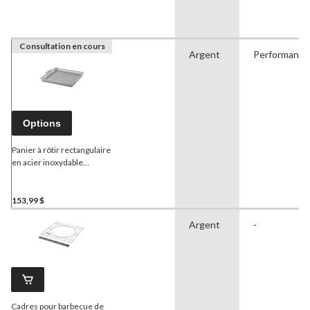
Consultation en cours
Argent
Performance
Options
Panier à rôtir rectangulaire
en acier inoxydable
fabriqué par
Weber
pour
les modèles Genesis et
Spirit
153,99 $
Argent
-
Cadres pour barbecue de