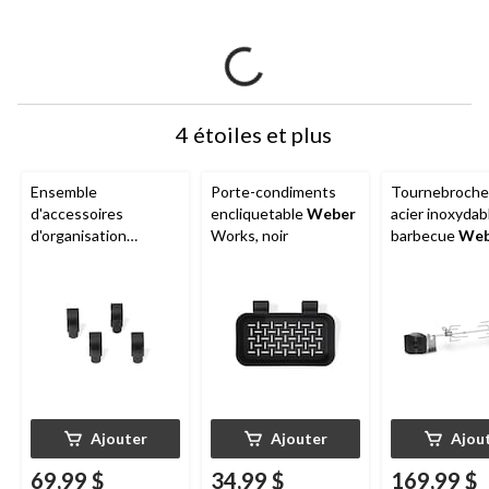
4 étoiles et plus
Ensemble
Porte-condiments
Tournebroche
d'accessoires
encliquetable
Weber
acier inoxydab
d'organisation
Works, noir
barbecue
Web
encliquetables
Spirit
Weber
Works avec
crochets pour
ustensiles de
barbecue, noir
Ajouter
Ajouter
Ajou
69,99 $
34,99 $
169,99 $