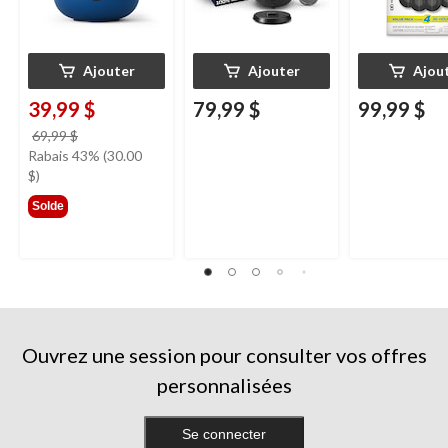
Ajouter
Ajouter
Ajou
39,99 $
79,99 $
99,99 $
prix
69,99 $
était
Rabais 43% (30.00
69,99 $
$)
Solde
Ouvrez une session pour consulter vos offres
personnalisées
Se connecter