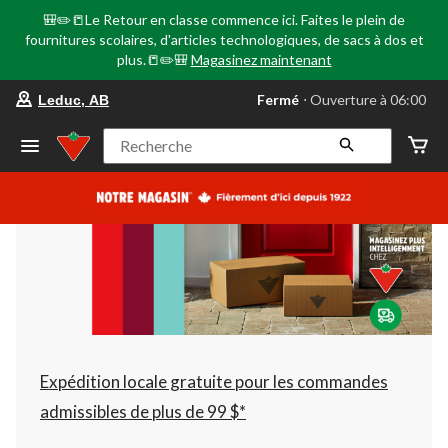
🎒✏️📒Le Retour en classe commence ici. Faites le plein de
fournitures scolaires, d'articles technologiques, de sacs à dos et
plus.📒✏️🎒
Magasinez maintenant
votre
Fermé
⋅ Ouverture à 06:00
Leduc, AB
magasin
préféré
est
Recherche
Leduc,
AB,
courament
Fermé,
Ouverture
à
à
06:00
cliquer
pour
changer
Expédition locale gratuite pour les commandes
admissibles de plus de 99 $*