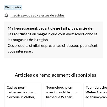
Mieux notés
Inscrivez-vous aux alertes de soldes
Malheureusement, cet article
ne fait plus partie de
l
’assortiment
du magasin que vous avez sélectionné et
les magasins de la région.
Ces produits similaires présentés ci-dessous pourraient
vous intéresser.
Articles de remplacement disponibles
Cadres pour
Tournebroche en
Tournebroche
barbecue de cuisson
acier inoxydable pour
Weber
Genesi
d'extérieur
Weber
,
barbecue
Weber
acier inoxydab
série Spirit
Spirit