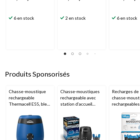
6 en stock
2 en stock
6 en stock
Produits Sponsorisés
Chasse-moustique
Chasse-moustiques
Recharges de
rechargeable
rechargeable avec
chasse-moust
Thermacell E55, bleu
station d'accueil
rechargeables
royal
Thermacell E65,
Thermacell, 1
charbon
heures