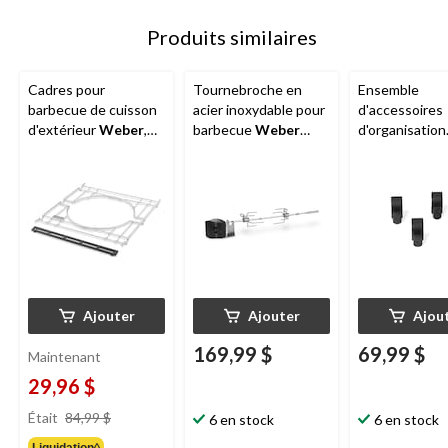
Produits similaires
Cadres pour
Tournebroche en
Ensemble
barbecue de cuisson
acier inoxydable pour
d'accessoires
d'extérieur
Weber
,
barbecue
Weber
d'organisation
série Spirit
Spirit
encliquetable
Weber
Works
crochets pour
ustensiles de
barbecue, noir
Ajouter
Ajouter
Ajou
169,99 $
69,99 $
Maintenant
29,96 $
prix
Était
84,99 $
6 en stock
6 en stock
était