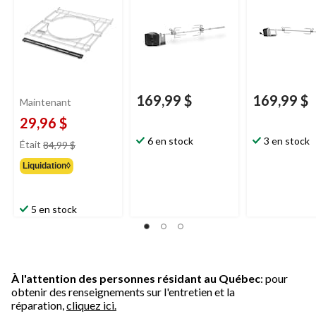
169,99 $
169,99 $
Maintenant
29,96 $
prix
6 en stock
3 en stock
Était
84,99 $
était
Liquidation◊
84,99 $
5 en stock
À l'attention des personnes résidant au Québec
: pour
obtenir des renseignements sur l'entretien et la
réparation,
cliquez ici.