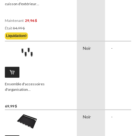
cuisson d'extérieur
Weber
, série Spirit
Maintenant
29,96 $
Prix
Était
84,99 $
Était
Liquidation◊
84,99 $
Noir
-
Ensemble d'accessoires
d'organisation
encliquetables
Weber
Works avec crochets pour
ustensiles de barbecue,
69,99 $
noir
Noir
-