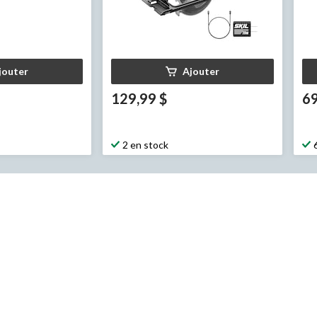
jouter
Ajouter
129,99 $
69
2 en stock