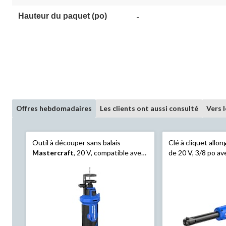
Hauteur du paquet (po)
-
Offres hebdomadaires
Les clients ont aussi consulté
Vers 
Outil à découper sans balais
Clé à cliquet allo
Mastercraft
, 20 V, compatible avec
de 20 V, 3/8 po a
le système PWR POD
1/4 po, compatibl
PWR