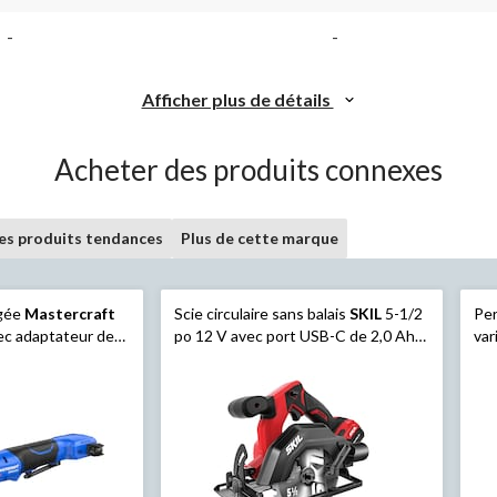
-
-
Afficher plus de détails
Acheter des produits connexes
les produits tendances
Plus de cette marque
ngée
Mastercraft
Scie circulaire sans balais
SKIL
5-1/2
Per
vec adaptateur de
po 12 V avec port USB-C de 2,0 Ah
var
e avec les POD
et chargeur PD de 20 W (CR5418A-
man
11)
ant