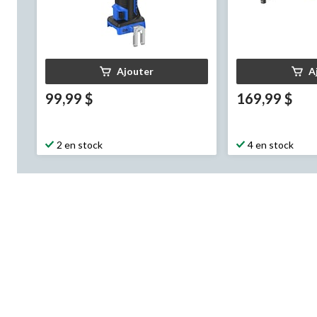
Ajouter
A
99,99 $
169,99 $
2 en stock
4 en stock