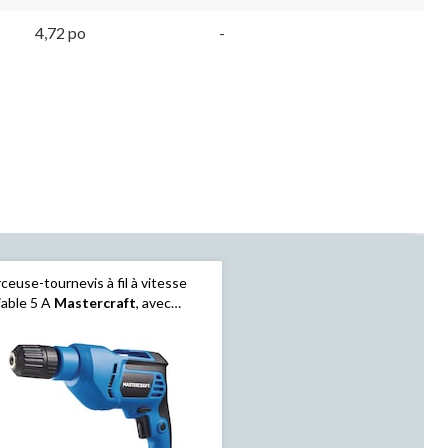
4,72 po
-
ceuse-tournevis à fil à vitesse
iable 5 A
Mastercraft
, avec
drin sans clé et prise
idérapante, 3/8 po