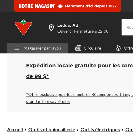
Leduc, AB
Re
votre
Ouvert
⋅ Fermeture à 22:00
magasin
préféré
est
Magasiner par rayon
Circulaire
Offr
Leduc,
AB,
courament
Ouvert,
Expédition locale gratuite pour les co
Fermeture
à
de 99 $*
à
22:00
cliquer
pour
*Offre exclusive pour les membres Récompenses Triangl
changer
standard.
En savoir plus
Accueil
Outils et quincaillerie
Outils électriques
Out