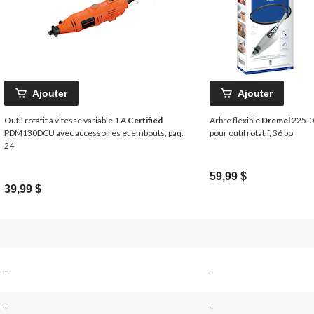
Ajouter
Ajouter
Outil rotatif à vitesse variable 1 A
Certified
Arbre flexible
Dremel
225-
PDM130DCU avec accessoires et embouts, paq.
pour outil rotatif, 36 po
24
59,99 $
39,99 $
-
-
-
-