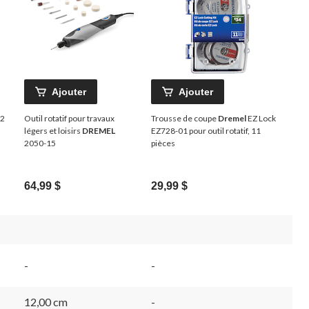
Ajouter
Ajouter
02
Outil rotatif pour travaux
Trousse de coupe
Dremel
EZ Lock
légers et loisirs
DREMEL
EZ728-01 pour outil rotatif, 11
2050-15
pièces
64,99 $
29,99 $
-
-
12,00 cm
-