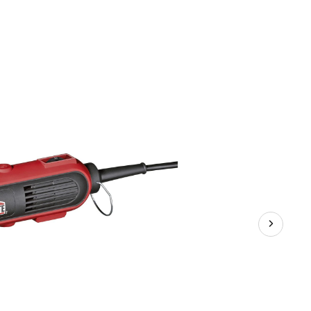
rotatif
Jobmate
avec
accessoires,
24
pces