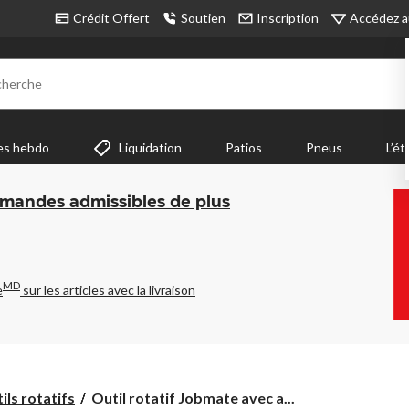
Accédez a
Crédit Offert
Soutien
Inscription
cherche
es hebdo
Liquidation
Patios
Pneus
L’ét
mmandes admissibles de plus
MD
e
sur les articles avec la livraison
Outil
ils rotatifs
Outil rotatif Jobmate avec a...