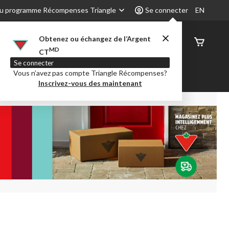
u programme Récompenses Triangle
Se connecter
EN
Obtenez ou échangez de l’Argent
État de
MD
CT
command
Se connecter
Vous n’avez pas compte Triangle Récompenses?
é
Party City
Centre-auto
Inscrivez-vous des maintenant