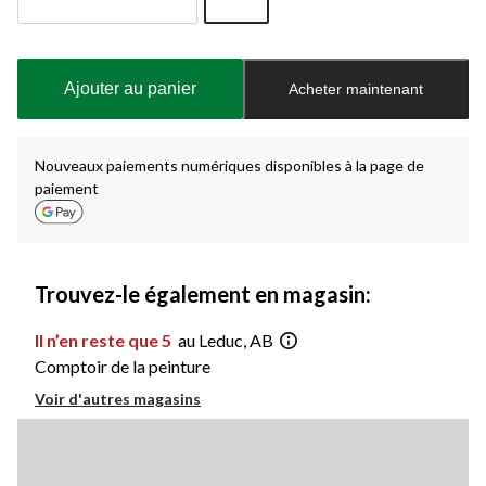
Quantité
mise
à
Ajouter au panier
Acheter maintenant
jour
à
1
Nouveaux paiements numériques disponibles à la page de
paiement
Trouvez-le également en magasin:
Il n’en reste que 5
au Leduc, AB
Comptoir de la peinture
Voir d'autres magasins