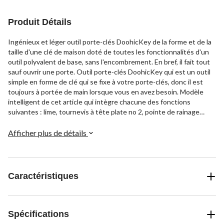
Produit Détails
Ingénieux et léger outil porte-clés DoohicKey de la forme et de la
taille d'une clé de maison doté de toutes les fonctionnalités d'un
outil polyvalent de base, sans l'encombrement. En bref, il fait tout
sauf ouvrir une porte. Outil porte-clés DoohicKey qui est un outil
simple en forme de clé qui se fixe à votre porte-clés, donc il est
toujours à portée de main lorsque vous en avez besoin. Modèle
intelligent de cet article qui intègre chacune des fonctions
suivantes : lime, tournevis à tête plate no 2, pointe de rainage
(idéale comme couteau à lame rétractable et pour ouvrir facilement
les emballages double coque), rebord dentelé (pour couper la
Afficher plus de détails
ficelle et les étiquettes de vêtements) et, finalement, ouvre-
bouteille (parce que vous voulez toujours un ouvre-bouteille!). Fait
d'acier inoxydable durable, l'outil porte-clés DoohicKey est idéal
pour les voyages et les aéroports et, en raison de ses utilisations
Caractéristiques
infinies, il est extrêmement utile.
Spécifications