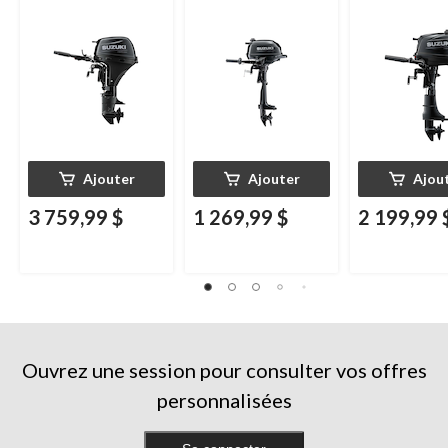
Ajouter
Ajouter
Ajou
3 759,99 $
1 269,99 $
2 199,99 
Ouvrez une session pour consulter vos offres
personnalisées