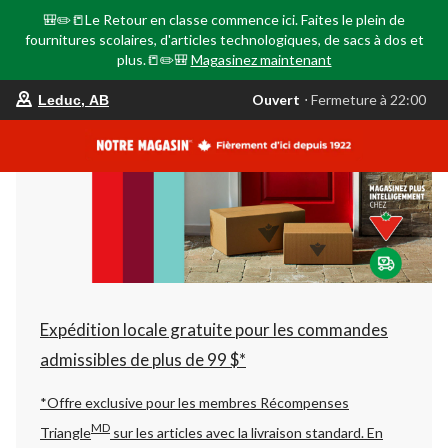
🎒✏️📒Le Retour en classe commence ici. Faites le plein de
fournitures scolaires, d'articles technologiques, de sacs à dos et
plus.📒✏️🎒
Magasinez maintenant
votre
Ouvert
⋅ Fermeture à 22:00
Leduc, AB
magasin
préféré
est
Leduc,
AB,
courament
Ouvert,
Fermeture
à
à
22:00
cliquer
pour
changer
Expédition locale gratuite pour les commandes
admissibles de plus de 99 $*
*Offre exclusive pour les membres Récompenses
MD
Triangle
sur les articles avec la livraison standard.
En