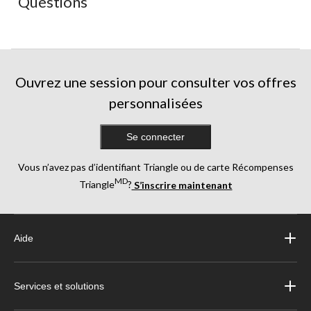
Questions
formulaire
formulaire
formulaire
formulaire
formulaire
de
de
de
de
de
soumission.
soumission.
soumission.
soumission.
soumission.
Ouvrez une session pour consulter vos offres
personnalisées
Se connecter
Vous n’avez pas d’identifiant Triangle ou de carte Récompenses
MD
Triangle
?
S’inscrire maintenant
Aide
Services et solutions