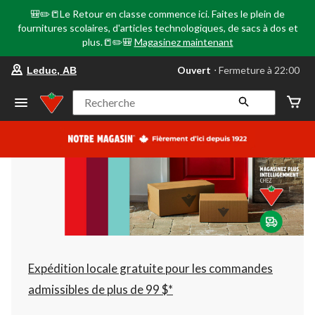
🎒✏️📒Le Retour en classe commence ici. Faites le plein de
fournitures scolaires, d'articles technologiques, de sacs à dos et
plus.📒✏️🎒
Magasinez maintenant
votre
Ouvert
⋅ Fermeture à 22:00
Leduc, AB
magasin
préféré
est
Recherche
Leduc,
AB,
courament
Ouvert,
Fermeture
à
à
22:00
cliquer
pour
changer
Expédition locale gratuite pour les commandes
admissibles de plus de 99 $*