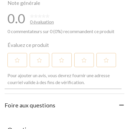
Note générale
0.0
0 évaluation
0 commentateurs sur 0 (0%) recommandent ce produit
Évaluez ce produit
Sélectionnez
Sélectionnez
Sélectionnez
Sélectionnez
Sélectionnez
Pour ajouter un avis, vous devrez fournir une adresse
pour
pour
pour
pour
pour
évaluer
évaluer
évaluer
évaluer
évaluer
courriel valide à des fins de vérification.
l'article
l'article
l'article
l'article
l'article
à
à
à
à
à
1
2
3
4
5
étoile.
étoiles.
étoiles.
étoiles.
étoiles.
Foire aux questions
Cette
Cette
Cette
Cette
Cette
action
action
action
action
action
ouvrira
ouvrira
ouvrira
ouvrira
ouvrira
le
le
le
le
le