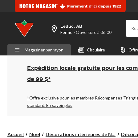
même
page.
Leduc, AB
Re
votre
Fermé
⋅ Ouverture à 06:00
magasin
préféré
est
Magasiner par rayon
Circulaire
Offr
Leduc,
AB,
courament
Fermé,
Expédition locale gratuite pour les co
Ouverture
à
de 99 $*
à
06:00
cliquer
pour
*Offre exclusive pour les membres Récompenses Triangl
changer
standard.
En savoir plus
Accueil
Noël
Décorations intérieures de N...
Décorat