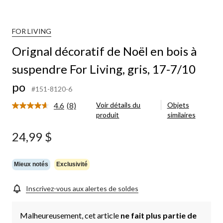
coratif
ël
FOR LIVING
is
Orignal décoratif de Noël en bois à
spendre
suspendre For Living, gris, 17-7/10
r
ing,
po
s,
#151-8120-6
-
4.6
(8)
Voir détails du
Objets
10
Lire
produit
similaires
les
8
commentaires.
24,99 $
Lien
vers
la
même
Mieux notés
Exclusivité
page.
Inscrivez-vous aux alertes de soldes
Malheureusement, cet article
ne fait plus partie de