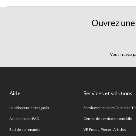
Ouvrez une 
Vous n’avez p
Aide
Services et solutions
Localisateur de magasin
Services financiers Canadian Ti
Assistance et FAQ
Centre de service automobile
État de commande
VE Pneus, Pieces, Articles