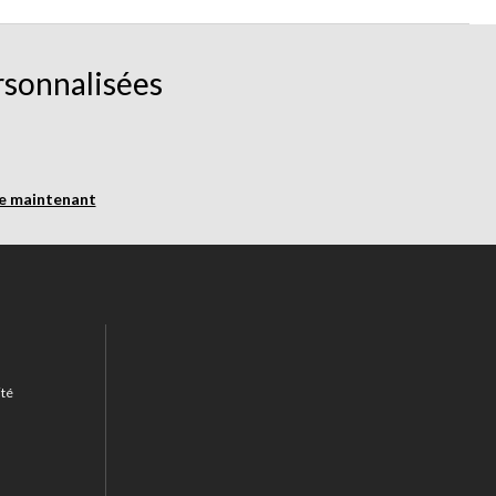
rsonnalisées
re maintenant
ité