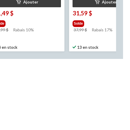
Ajouter
Ajouter
,49 $
31,59 $
lde
Solde
prix
prix
,99 $
Rabais 10%
37,99 $
Rabais 17%
était
était
34,99 $
37,99 $
4 en stock
13 en stock