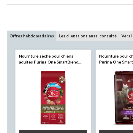
Offres hebdomadaires
Les clients ont aussi consulté
Vers 
Nourriture sèche pour chiens
Nourriture pour c
adultes
Purina One
SmartBlend,
Purina One
Smart
formule agneau et riz, tailles variées
instinct, boeuf et
élevée en protéine