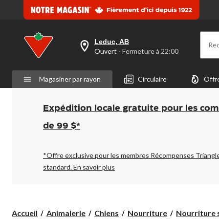
Leduc, AB
Re
votre
Ouvert
⋅ Fermeture à 22:00
magasin
préféré
est
Magasiner par rayon
Circulaire
Offr
Leduc,
AB,
courament
Ouvert,
Expédition locale gratuite pour les co
Fermeture
à
de 99 $*
à
22:00
cliquer
pour
*Offre exclusive pour les membres Récompenses Triangl
changer
standard.
En savoir plus
Accueil
Animalerie
Chiens
Nourriture
Nourriture 