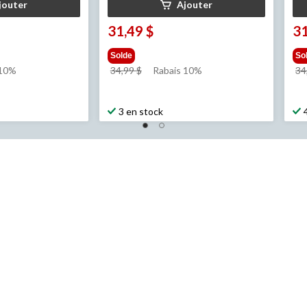
jouter
Ajouter
31,49 $
31
Solde
So
prix
 10%
34,99 $
Rabais 10%
34
était
34,99 $
3 en stock