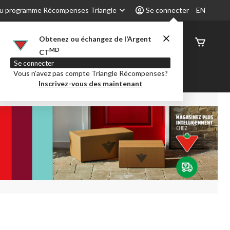
u programme Récompenses Triangle
Se connecter
EN
Obtenez ou échangez de l’Argent
État de
MD
CT
command
Se connecter
Vous n’avez pas compte Triangle Récompenses?
é
Party City
Centre-auto
Inscrivez-vous des maintenant