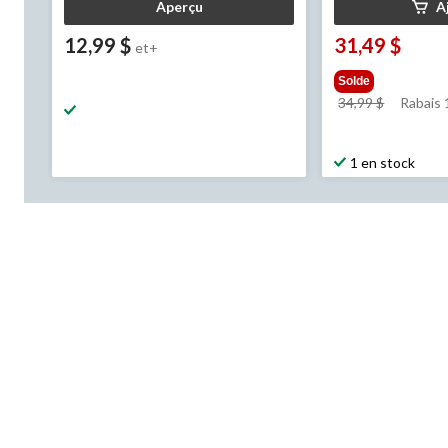
Aperçu
A
12,99 $
31,49 $
et+
Solde
prix
34,99 $
Rabais
était
34,99 $
1 en stock