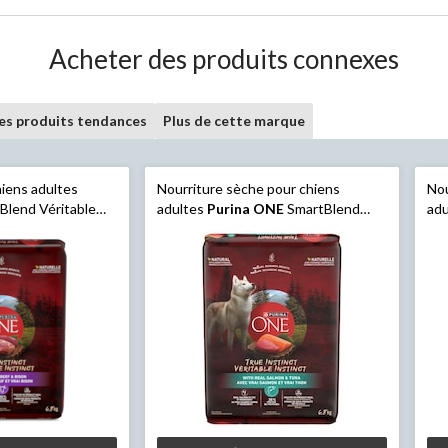
Acheter des produits connexes
les produits tendances
Plus de cette marque
hiens adultes
Nourriture sèche pour chiens
Nou
Blend Véritable
adultes
Purina ONE
SmartBlend
ad
 bison, teneur
True Instinct, saumon et thon, 6,8
Tru
s, 6,8 kg
kg