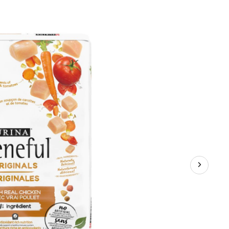
sèche
pour
chiens
adultes
Purina
Beneful,
Originales
au
poulet,
12,7
kg