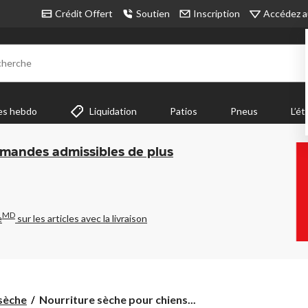
Accédez a
Crédit Offert
Soutien
Inscription
cherche
es hebdo
Liquidation
Patios
Pneus
L’ét
mmandes admissibles de plus
MD
e
sur les articles avec la livraison
Nourriture
sèche
Nourriture sèche pour chiens...