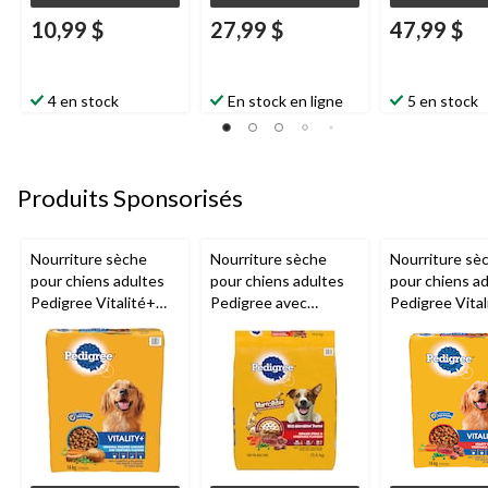
10,99 $
27,99 $
47,99 $
4 en stock
En stock en ligne
5 en stock
Produits Sponsorisés
Nourriture sèche
Nourriture sèche
Nourriture sè
pour chiens adultes
pour chiens adultes
pour chiens a
Pedigree Vitalité+
Pedigree avec
Pedigree Vital
original poulet rôti et
bouchées Marrobites
saveur de boe
légumes, 14 kg
saveur de bifteck
légumes, 14 k
grillé et de légumes,
13.6 kg