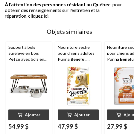
À l'attention des personnes résidant au Québec
: pour
obtenir des renseignements sur l'entretien et la
réparation,
cliquez ici.
Objets similaires
Support à bols
Nourriture sèche
Nourriture sè
surélevé en bois
pour chiens adultes
pour chiens a
Petco
avec bols en
Purina
Beneful
,
Purina
Benefu
acier inoxydable, 4,6
Originales au boeuf,
Originales au 
tasses
12,7 kg
7 kg
Ajouter
Ajouter
Ajou
54,99 $
47,99 $
27,99 $