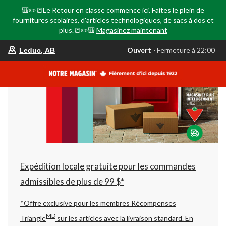
🎒✏️📒Le Retour en classe commence ici. Faites le plein de
fournitures scolaires, d'articles technologiques, de sacs à dos et
plus.📒✏️🎒
Magasinez maintenant
votre
Ouvert
⋅ Fermeture à 22:00
Leduc, AB
magasin
préféré
est
Leduc,
AB,
courament
Ouvert,
Fermeture
à
à
22:00
cliquer
pour
changer
Expédition locale gratuite pour les commandes
admissibles de plus de 99 $*
*Offre exclusive pour les membres Récompenses
MD
Triangle
sur les articles avec la livraison standard.
En