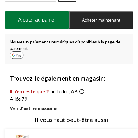
Quantité
mise
à
Ajouter au panier
Acheter maintenant
jour
à
1
Nouveaux paiements numériques disponibles à la page de
paiement
Trouvez-le également en magasin:
Il n’en reste que 2
au Leduc, AB
Allée 79
Voir d'autres magasins
Il vous faut peut-être aussi