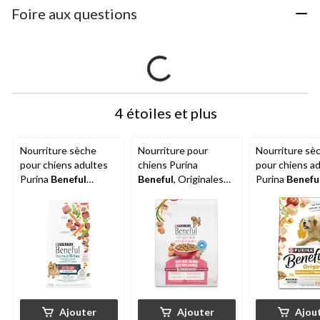
Foire aux questions
4 étoiles et plus
Nourriture sèche
Nourriture pour
Nourriture sè
pour chiens adultes
chiens Purina
pour chiens a
Purina
Beneful
Beneful
, Originales
Purina
Benefu
Incredibites pour
avec saumon, 7 kg
Originales au 
chiens de petite race,
12,7 kg
boeuf, 1,6 kg
Ajouter
Ajouter
Ajou