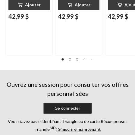
Ajouter
Ajouter
Ajou
42,99 $
42,99 $
42,99 $
Ouvrez une session pour consulter vos offres
personnalisées
Se connecter
Vous n’avez pas d’identifiant Triangle ou de carte Récompenses
MD
Triangle
?
S’inscrire maintenant