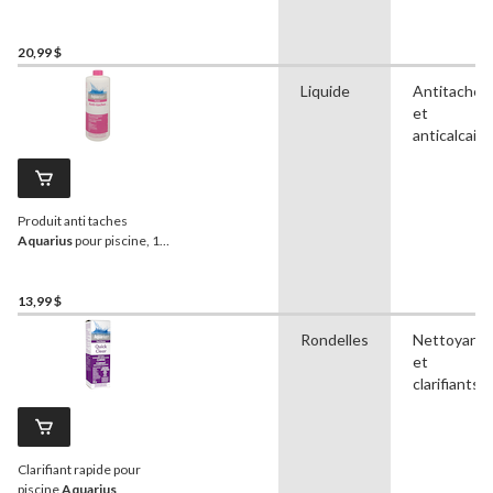
20,99 $
Liquide
Antitache
et
anticalcaire
Produit anti taches
Aquarius
pour piscine, 1
litre
13,99 $
Rondelles
Nettoyants
et
clarifiants
Clarifiant rapide pour
piscine
Aquarius