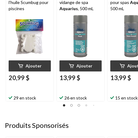
l’huile Scumbug pour
vidange de spa
pour spas
Aqu
piscines
Aquarius
, 500 mL
500 mL
Ajouter
Ajouter
Ajou
20,99 $
13,99 $
13,99 $
29 en stock
26 en stock
15 en stock
Produits Sponsorisés