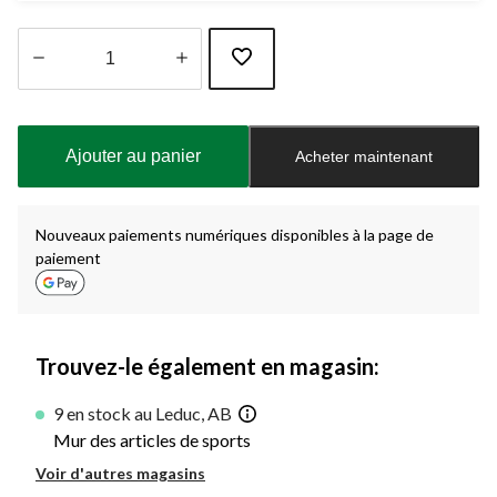
Quantité
mise
à
Ajouter au panier
Acheter maintenant
jour
à
1
Nouveaux paiements numériques disponibles à la page de
paiement
Trouvez-le également en magasin:
9 en stock au Leduc, AB
Mur des articles de sports
Voir d'autres magasins