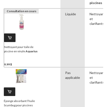
piscines
Consultation en cours
Liquide
Nettoyants
et
clarifiants
Nettoyant pour toile de
piscine en vinyle
Aquarius
9,99 $
Pas
Nettoyants
applicable
et
clarifiants
Éponge absorbant l’huile
Scumbug pour piscines