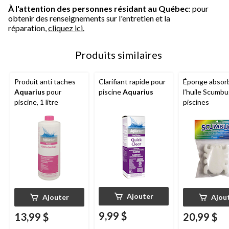
À l'attention des personnes résidant au Québec
: pour
obtenir des renseignements sur l'entretien et la
réparation,
cliquez ici.
Produits similaires
Produit anti taches
Clarifiant rapide pour
Éponge absor
Aquarius
pour
piscine
Aquarius
l’huile Scumb
piscine, 1 litre
piscines
Ajouter
Ajouter
Ajou
9,99 $
13,99 $
20,99 $