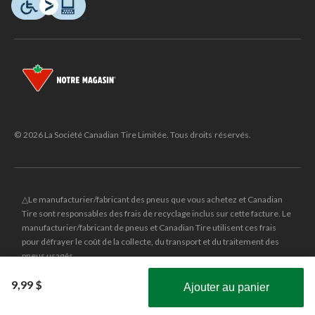
© 2026 La Société Canadian Tire Limitée. Tous droits réservés.
△Le manufacturier/fabricant des pneus que vous achetez et Canadian
Tire sont responsables des frais de recyclage inclus sur cette facture. Le
manufacturier/fabricant de pneus et Canadian Tire utilisent ces frais
pour défrayer le coût de la collecte, du transport et du traitement des
pneus usagés.
MD
CANADIAN TIRE
et le logo du triangle CANADIAN TIRE sont des
9,99 $
Ajouter au panier
marques de commerce déposées de la Société Canadian Tire Limitée.
Obtenez les plus récentes offres!