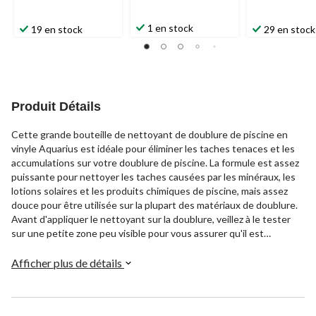
1 en stock
19 en stock
29 en stock
Produit Détails
Cette grande bouteille de nettoyant de doublure de piscine en
vinyle Aquarius est idéale pour éliminer les taches tenaces et les
accumulations sur votre doublure de piscine. La formule est assez
puissante pour nettoyer les taches causées par les minéraux, les
lotions solaires et les produits chimiques de piscine, mais assez
douce pour être utilisée sur la plupart des matériaux de doublure.
Avant d'appliquer le nettoyant sur la doublure, veillez à le tester
sur une petite zone peu visible pour vous assurer qu'il est
compatible avec votre type de doublure spécifique. Ce nettoyant
de doublure de piscine offre une quantité suffisante de formule
Afficher plus de détails
dans chaque bouteille, ce qui permet de remettre la doublure de
votre piscine dans un état comme neuf, vous permettant de
profiter d'une baignade limpide pour les saisons à venir.