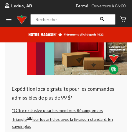
votre
Fermé
⋅ Ouverture à 06:00
Leduc, AB
magasin
préféré
est
Recherche
Leduc,
AB,
courament
Fermé,
Ouverture
à
à
06:00
cliquer
pour
changer
Expédition locale gratuite pour les commandes
admissibles de plus de 99 $*
*Offre exclusive pour les membres Récompenses
MD
Triangle
sur les articles avec la livraison standard.
En
savoir plus