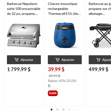
Barbecue Napoleon
Chasse-moustique
Barbecue au g
série 500 encastrable
rechargeable
propane sur ch
de 32 po, propane,
Thermacell E55, bleu
allumage
acier inoxydable
royal
piézoélectriq
Weber Travell
fonte, noir
Ajouter
Ajouter
Ajou
1 799,99 $
39,99 $
499,99 $
prix
69,99 $
était
Rabais 43% (30.00
69,99 $
$)
Solde