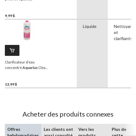
9,99 $
Liquide
Nettoyants
et
clarifiants
Clarificateur d’eau
concentré
Aquarius
Clear
It, 1 L
13,99 $
Acheter des produits connexes
Offres
Les clients ont
Vers les
Plus de
hebdomadaires
aussi consulté
produits
cette