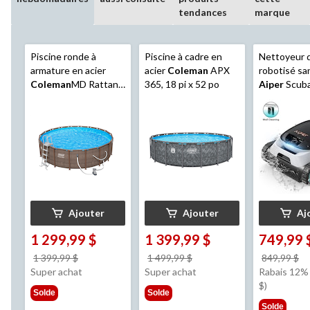
tendances
marque
Piscine ronde à
Piscine à cadre en
Nettoyeur d
armature en acier
acier
Coleman
APX
robotisé san
Coleman
MD Rattan
365, 18 pi x 52 po
Aiper
Scuba
avec échelle, 18 pi x
piscines cr
52 po
jusqu'à 16 
Ajouter
Ajouter
Aj
1 299,99 $
1 399,99 $
749,99 
prix
prix
pr
1 399,99 $
1 499,99 $
849,99 $
était
était
ét
Super achat
Super achat
Rabais 12%
1 399,99 $
1 499,99 $
8
$)
Solde
Solde
Solde