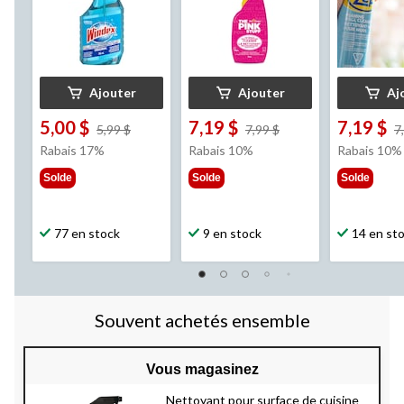
Ajouter
Ajouter
Aj
5,00 $
7,19 $
7,19 $
prix
prix
5,99 $
7,99 $
7
était
était
Rabais 17%
Rabais 10%
Rabais 10%
5,99 $
7,99 $
Solde
Solde
Solde
77 en stock
9 en stock
14 en st
Souvent achetés ensemble
Vous magasinez
Nettoyant pour surface de cuisine