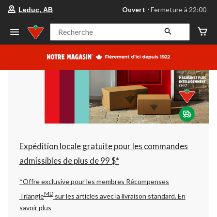
votre
Ouvert
⋅ Fermeture à 22:00
Leduc, AB
magasin
préféré
est
Recherche
Leduc,
AB,
courament
Ouvert,
Fermeture
à
à
22:00
cliquer
pour
changer
Expédition locale gratuite pour les commandes
admissibles de plus de 99 $*
*Offre exclusive pour les membres Récompenses
MD
Triangle
sur les articles avec la livraison standard.
En
savoir plus