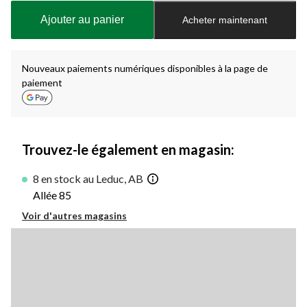
à
Ajouter au panier
Acheter maintenant
jour
à
1
Nouveaux paiements numériques disponibles à la page de
paiement
Trouvez-le également en magasin:
8 en stock au Leduc, AB
Allée 85
Voir d'autres magasins