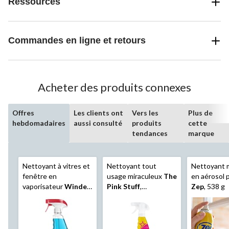
Ressources
Commandes en ligne et retours
Acheter des produits connexes
Offres
Les clients ont
Vers les
Plus de
hebdomadaires
aussi consulté
produits
cette
tendances
marque
Nettoyant à vitres et
Nettoyant tout
Nettoyant 
fenêtre en
usage miraculeux
The
en aérosol 
vaporisateur
Windex
Pink Stuff
,
Zep
, 538 g
Original, 765 mL
pamplemousse rose,
750 mL