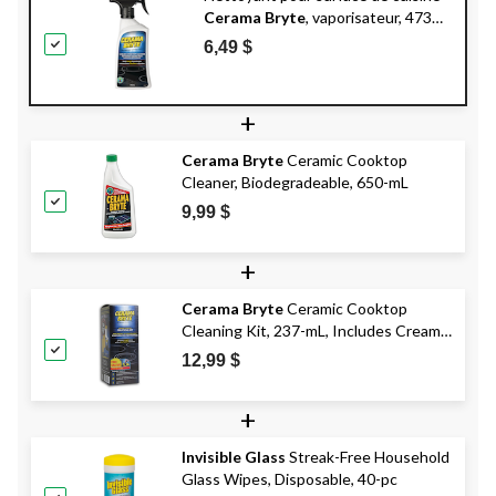
Cerama Bryte
, vaporisateur, 473
mL
6,49 $
+
Cerama Bryte
Ceramic Cooktop
Cleaner, Biodegradeable, 650-mL
9,99 $
+
Cerama Bryte
Ceramic Cooktop
Cleaning Kit, 237-mL, Includes Cream
Cleanser, 2 Pads and 1 Scraper
12,99 $
+
Invisible Glass
Streak-Free Household
Glass Wipes, Disposable, 40-pc