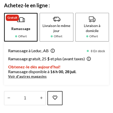
Achetez-le en ligne :
Gratuit
Livraison le même
Livraison à
Ramassage
jour
domicile
Offert
Offert
Offert
Ramassage à Leduc, AB
8 En stock
Ramassage gratuit, 25 $ et plus (avant taxes)
Obtenez-le dès aujourd’hui!
Ramassage disponible à
16 h 00, 28 juil.
Voir d'autres magasins
Quantité
mise