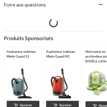
Foire aux questions
Produits Sponsorisés
Aspirateur traîneau
Aspirateur traîneau
Nettoyeur en
Miele Guard S1
Miele Guard M1
profondeur por
BISSELL Littl
Mini avec fil p
tapis et tissus
d'ameublemen
Ajouter
Ajouter
Ajou