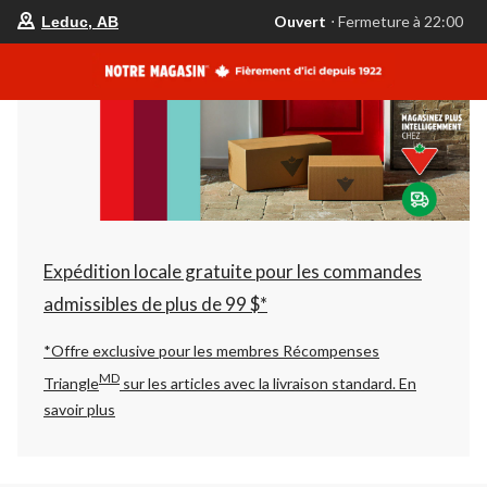
votre
Ouvert
⋅ Fermeture à 22:00
Leduc, AB
magasin
préféré
est
Leduc,
AB,
courament
Ouvert,
Fermeture
à
à
22:00
cliquer
pour
changer
Expédition locale gratuite pour les commandes
admissibles de plus de 99 $*
*Offre exclusive pour les membres Récompenses
MD
Triangle
sur les articles avec la livraison standard.
En
savoir plus