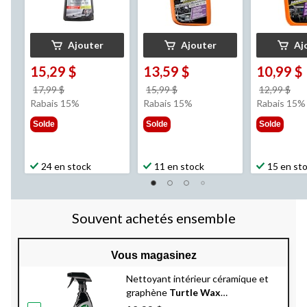
Ajouter
Ajouter
Aj
15,29 $
13,59 $
10,99 $
prix
prix
pri
17,99 $
15,99 $
12,99 $
était
était
éta
Rabais 15%
Rabais 15%
Rabais 15%
17,99 $
15,99 $
12,
Solde
Solde
Solde
24 en stock
11 en stock
15 en st
Souvent achetés ensemble
Vous magasinez
Nettoyant intérieur céramique et
graphène
Turtle Wax
Hybrid Solutions pour l'intérieur de