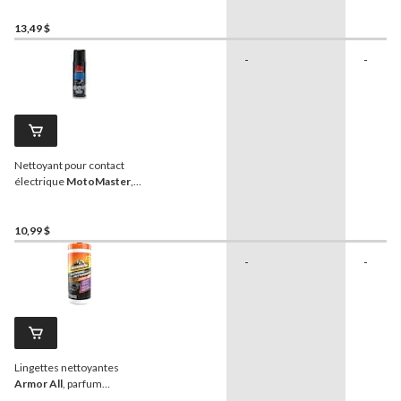
Céramique avec
technologie antitache, paq.
13,49 $
25
-
-
Nettoyant pour contact
électrique
MotoMaster
,
150 g
10,99 $
-
-
Lingettes nettoyantes
Armor All
, parfum
d’orange, paq. 25