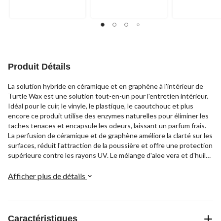
Produit Détails
La solution hybride en céramique et en graphène à l'intérieur de
Turtle Wax est une solution tout-en-un pour l'entretien intérieur.
Idéal pour le cuir, le vinyle, le plastique, le caoutchouc et plus
encore ce produit utilise des enzymes naturelles pour éliminer les
taches tenaces et encapsule les odeurs, laissant un parfum frais.
La perfusion de céramique et de graphène améliore la clarté sur les
surfaces, réduit l'attraction de la poussière et offre une protection
supérieure contre les rayons UV. Le mélange d'aloe vera et d'huiles
de soin au pH équilibré confère une brillance naturelle lisse et non
grasse. Ce produit de 591 ml (20 oz) est conçu pour répondre aux
Afficher plus de détails
besoins intérieurs de votre véhicule.
Caractéristiques