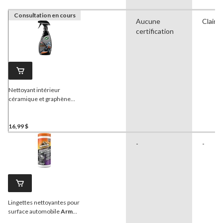
Consultation en cours
Aucune
Clair
certification
Nettoyant intérieur
céramique et graphène
Turtle Wax
Hybrid Solutions pour
l'intérieur de l'auto, 591
16,99 $
mL
-
-
Lingettes nettoyantes pour
surface automobile
Armor
All
Extreme Shield +