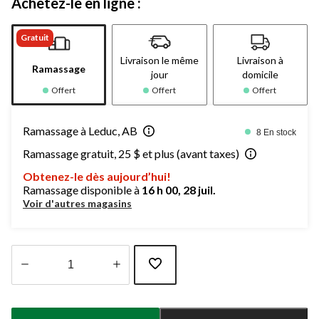
Achetez-le en ligne :
Gratuit
Livraison le même
Livraison à
Ramassage
jour
domicile
Offert
Offert
Offert
Ramassage à Leduc, AB
8 En stock
Ramassage gratuit, 25 $ et plus (avant taxes)
Obtenez-le dès aujourd’hui!
Ramassage disponible à
16 h 00, 28 juil.
Voir d'autres magasins
Quantité
mise
à