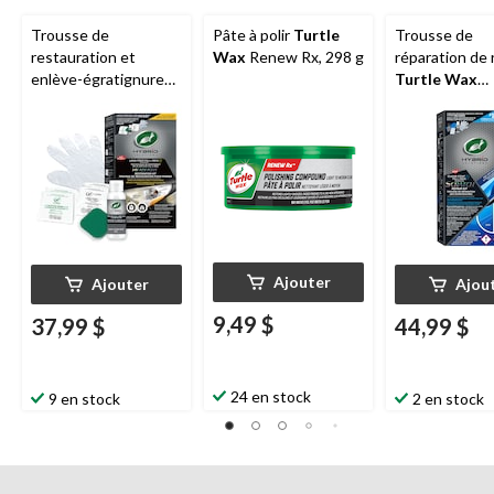
Trousse de
Pâte à polir
Turtle
Trousse de
restauration et
Wax
Renew Rx, 298 g
réparation de 
enlève-égratignures
Turtle Wax
pour phares d'auto
Hybrid Solutio
Turtle Wax
Hybrid
surfaces exté
Solutions
d'auto
Ajouter
Ajouter
Ajou
9,49 $
37,99 $
44,99 $
24 en stock
9 en stock
2 en stock