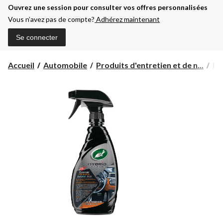
Ouvrez une session pour consulter vos offres personnalisées
Vous n’avez pas de compte?
Adhérez maintenant
Se connecter
Accueil
Automobile
Produits d'entretien et de n...
Ne