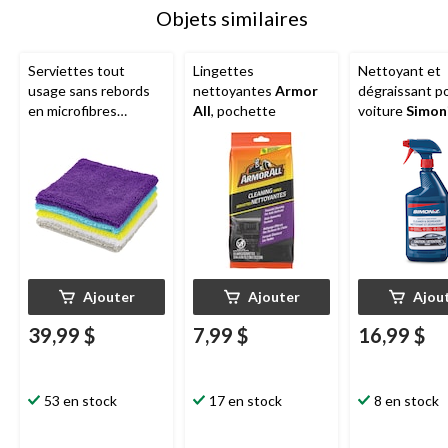
Objets similaires
Serviettes tout
Lingettes
Nettoyant et
usage sans rebords
nettoyantes
Armor
dégraissant p
en microfibres
All
, pochette
voiture
Simon
SIMONIZ, 12 x 12 po,
service intens
multicolore, paq. 50
mL
Ajouter
Ajouter
Ajou
39,99 $
7,99 $
16,99 $
53 en stock
17 en stock
8 en stock