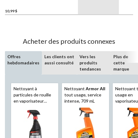
10,99 $
Acheter des produits connexes
Offres
Les clients ont
Vers les
Plus de
hebdomadaires
aussi consulté
produits
cette
tendances
marque
Nettoyant à
Nettoyant
Armor All
Nettoyant 
particules de rouille
tout usage, service
usage en
en vaporisateur
intense, 709 mL
vaporisate
SIMONIZ Platinum
,
All
, 473 mL
473 mL