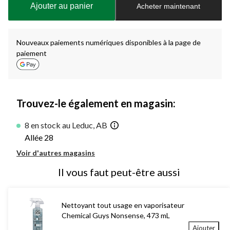
Ajouter au panier
Acheter maintenant
jour
à
1
Nouveaux paiements numériques disponibles à la page de
paiement
Trouvez-le également en magasin:
8 en stock au Leduc, AB
Allée 28
Voir d'autres magasins
Il vous faut peut-être aussi
Nettoyant tout usage en vaporisateur
Chemical Guys Nonsense, 473 mL
Ajouter