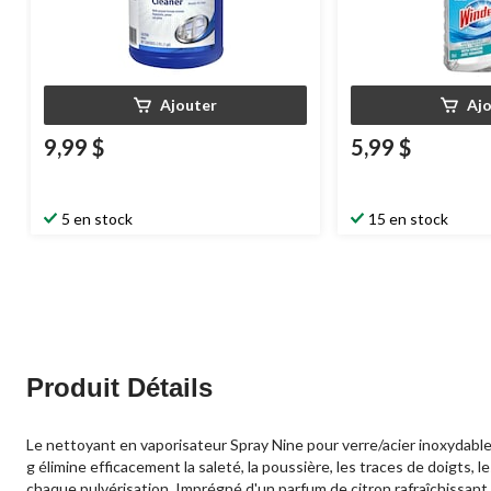
Ajouter
Aj
9,99 $
5,99 $
5 en stock
15 en stock
Produit Détails
Le nettoyant en vaporisateur Spray Nine pour verre/acier inoxydable 
g élimine efficacement la saleté, la poussière, les traces de doigts, 
chaque pulvérisation. Imprégné d'un parfum de citron rafraîchissant, 