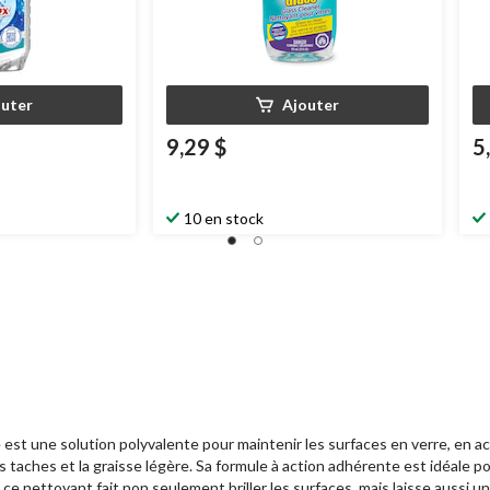
outer
Ajouter
9,29 $
5
10 en stock
est une solution polyvalente pour maintenir les surfaces en verre, en ac
les taches et la graisse légère. Sa formule à action adhérente est idéale 
ce nettoyant fait non seulement briller les surfaces, mais laisse aussi u