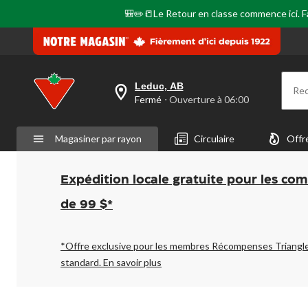
🎒✏️📒Le Retour en classe commence ici. Fai
Leduc, AB
Re
votre
Fermé
⋅ Ouverture à 06:00
magasin
préféré
est
Magasiner par rayon
Circulaire
Offr
Leduc,
AB,
courament
Fermé,
Expédition locale gratuite pour les co
Ouverture
à
de 99 $*
à
06:00
cliquer
pour
*Offre exclusive pour les membres Récompenses Triangl
changer
standard.
En savoir plus