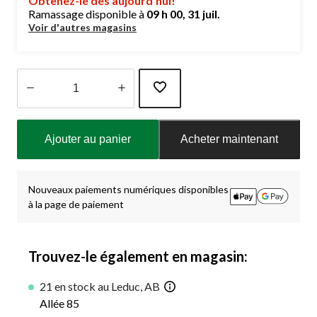
Obtenez-le dès aujourd’hui!
Ramassage disponible à
09 h 00, 31 juil.
Voir d'autres magasins
Quantité
mise
Ajouter au panier
Acheter maintenant
à
jour
à
1
Nouveaux paiements numériques disponibles
à la page de paiement
Trouvez-le également en magasin:
21 en stock au Leduc, AB
Allée 85