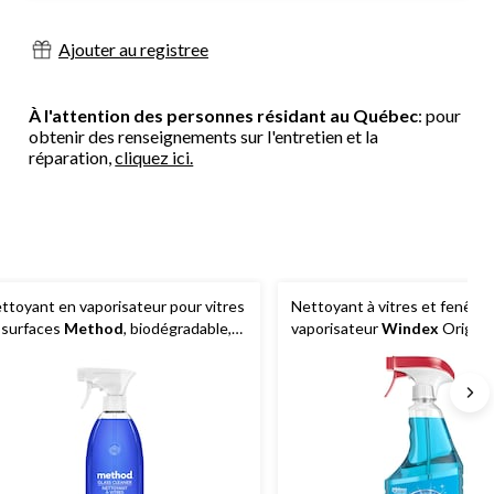
Ajouter au registree
À l'attention des personnes résidant au Québec
: pour
obtenir des renseignements sur l'entretien et la
réparation,
cliquez ici.
ttoyant en vaporisateur pour vitres
Nettoyant à vitres et fenêtre
 surfaces
Method
, biodégradable,
vaporisateur
Windex
Origina
8 mL, parfums variés