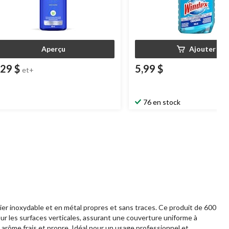
Aperçu
Ajouter
,29 $
5,99 $
et+
76 en stock
ier inoxydable et en métal propres et sans traces. Ce produit de 600
pour les surfaces verticales, assurant une couverture uniforme à
n arôme frais et propre. Idéal pour un usage professionnel et