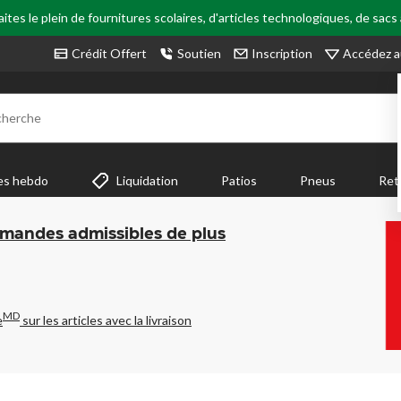
tes le plein de fournitures scolaires, d'articles technologiques, de sacs
Accédez a
Crédit Offert
Soutien
Inscription
cherche
es hebdo
Liquidation
Patios
Pneus
Ret
mmandes admissibles de plus
MD
e
sur les articles avec la livraison