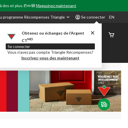
 à dos et plus.📒✏️🎒
Magasinez maintenant
u programme Récompenses Triangle
Se connecter
EN
Obtenez ou échangez de l’Argent
État de
MD
CT
command
Se connecter
Vous n’avez pas compte Triangle Récompenses?
our en Classe
Party City
Centre-auto
Inscrivez-vous des maintenant